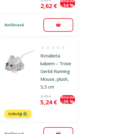
Atlaide
Cena
2,62 €
-24 %
Noliktavā
Pievienot grozam
Atsauksmes 0%
Rotaļlieta
kaķiem – Trixie
Gerbil Running
Mouse, plush,
5,5 cm
Oriģinālā cena
6,99 €
Atlaide
Cena
5,24 €
-25 %
Izdevīgi 🛍️
Noliktavā