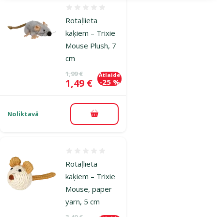
Atsauksmes 0%
Rotaļlieta
kaķiem – Trixie
Mouse Plush, 7
cm
Oriģinālā cena
1,99 €
Atlaide
Cena
1,49 €
-25 %
Noliktavā
Pievienot grozam
Atsauksmes 0%
Rotaļlieta
kaķiem – Trixie
Mouse, paper
yarn, 5 cm
Oriģinālā cena
3,49 €