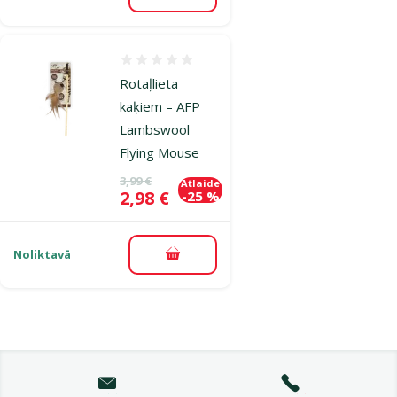
Atsauksmes 0%
Rotaļlieta
kaķiem – AFP
Lambswool
Flying Mouse
Oriģinālā cena
3,99 €
Atlaide
Cena
2,98 €
-25 %
Noliktavā
Pievienot grozam