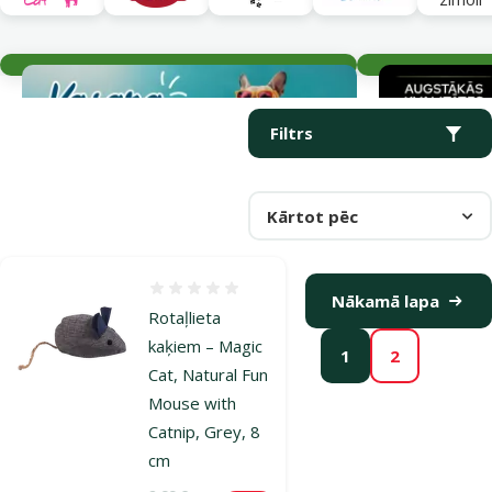
Aktuālie notikumi
Parametriskais filtrs
Atlasītie filtri
Produkti kategorijā Pelītes
Filtrs
Kārtot pēc
Atsauksmes 0%
Nākamā lapa
Rotaļlieta
kaķiem – Magic
1
2
Cat, Natural Fun
Mouse with
Catnip, Grey, 8
cm