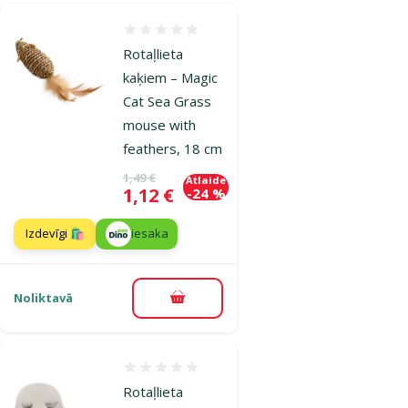
Atsauksmes 0%
Rotaļlieta
kaķiem – Magic
Cat Sea Grass
mouse with
feathers, 18 cm
Oriģinālā cena
1,49 €
Atlaide
Cena
1,12 €
-24 %
Izdevīgi 🛍️
iesaka
Noliktavā
Pievienot grozam
Atsauksmes 0%
Rotaļlieta