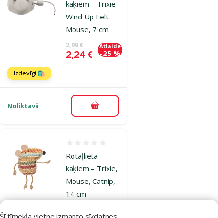
kaķiem – Trixie
Wind Up Felt
Mouse, 7 cm
Oriģinālā cena
2,99 €
Atlaide
Cena
2,24 €
-25 %
Izdevīgi 🛍️
Noliktavā
Pievienot grozam
Atsauksmes 0%
Rotaļlieta
kaķiem – Trixie,
Mouse, Catnip,
14 cm
Oriģinālā cena
3,99 €
Atlaide
Šī tīmekļa vietne izmanto sīkdatnes
-25 %