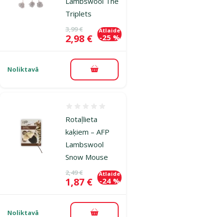
Lambswool The
Triplets
Oriģinālā cena
3,99 €
Atlaide
Cena
2,98 €
-25 %
Noliktavā
Pievienot grozam
Atsauksmes 0%
Rotaļlieta
kaķiem – AFP
Lambswool
Snow Mouse
Oriģinālā cena
2,49 €
Atlaide
Cena
1,87 €
-24 %
Noliktavā
Pievienot grozam