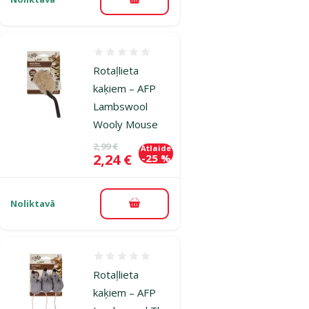
Pievienot grozam
Atsauksmes 0%
Rotaļlieta
kaķiem – AFP
Lambswool
Wooly Mouse
Oriģinālā cena
2,99 €
Atlaide
Cena
2,24 €
-25 %
Noliktavā
Pievienot grozam
Atsauksmes 0%
Rotaļlieta
kaķiem – AFP