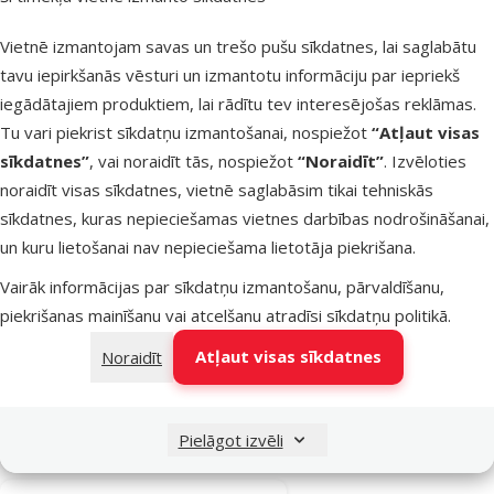
Cena
2,98 €
Vietnē izmantojam savas un trešo pušu sīkdatnes, lai saglabātu
Noliktavā
tavu iepirkšanās vēsturi un izmantotu informāciju par iepriekš
Pievienot grozam
iegādātajiem produktiem, lai rādītu tev interesējošas reklāmas.
Tu vari piekrist sīkdatņu izmantošanai, nospiežot
“Atļaut visas
sīkdatnes”
, vai noraidīt tās, nospiežot
“Noraidīt”
. Izvēloties
Atsauksmes 0%
Rotaļlieta
noraidīt visas sīkdatnes, vietnē saglabāsim tikai tehniskās
kaķiem –
sīkdatnes, kuras nepieciešamas vietnes darbības nodrošināšanai,
TRIXIE Mouse
un kuru lietošanai nav nepieciešama lietotāja piekrišana.
plush, mix
Vairāk informācijas par sīkdatņu izmantošanu, pārvaldīšanu,
colors, 18 cm
piekrišanas mainīšanu vai atcelšanu atradīsi
sīkdatņu politikā
.
Oriģinālā cena
2,99 €
Atlaide
Cena
2,24 €
-25 %
Atļaut visas sīkdatnes
Noraidīt
Noliktavā
Pievienot grozam
Pielāgot izvēli