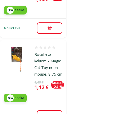
iesaka
Noliktavā
Pievienot grozam
Atsauksmes 0%
Rotaļlieta
kaķiem – Magic
Cat Toy neon
mouse, 8,75 cm
Oriģinālā cena
1,49 €
Atlaide
Cena
1,12 €
-24 %
iesaka