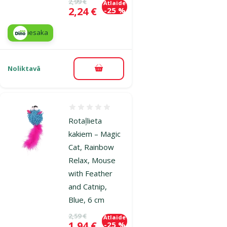
Oriģinālā cena
2,99 €
Atlaide
Cena
2,24 €
-25 %
iesaka
Noliktavā
Pievienot grozam
Atsauksmes 0%
Rotaļlieta
kakiem – Magic
Cat, Rainbow
Relax, Mouse
with Feather
and Catnip,
Blue, 6 cm
Oriģinālā cena
2,59 €
Atlaide
Cena
1,94 €
-25 %