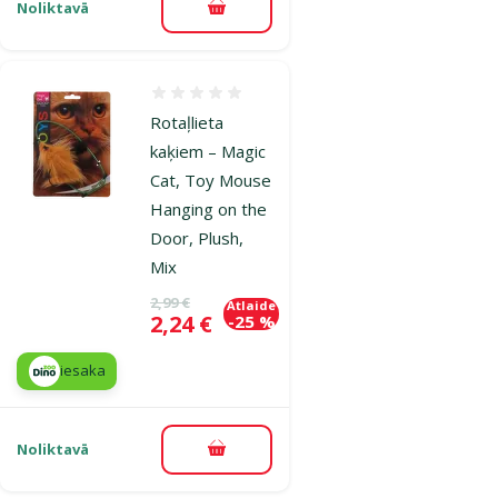
Noliktavā
Pievienot grozam
Atsauksmes 0%
Rotaļlieta
kaķiem – Magic
Cat, Toy Mouse
Hanging on the
Door, Plush,
Mix
Oriģinālā cena
2,99 €
Atlaide
Cena
2,24 €
-25 %
iesaka
Noliktavā
Pievienot grozam