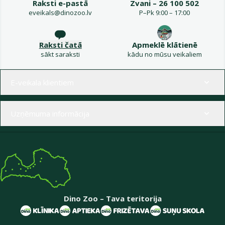
Raksti e-pastā
Zvani – 26 100 502
eveikals@dinozoo.lv
P–Pk 9:00 – 17:00
Raksti čatā
Apmeklē klātienē
sākt saraksti
kādu no mūsu veikaliem
Izvēlne kājenē
E-veikala klientiem
Uzņēmuma informācija
Dino Zoo – Tava teritorija