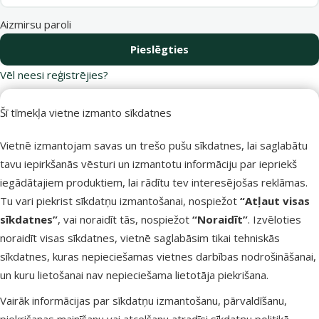
Aizmirsu paroli
Pieslēgties
Vēl neesi reģistrējies?
Reģistrējies Dino Zoo e-veikalā un
saņem 10 % atlaidi pirmajam pirkumam.
Šī tīmekļa vietne izmanto sīkdatnes
Vietnē izmantojam savas un trešo pušu sīkdatnes, lai saglabātu
Reģistrēties
tavu iepirkšanās vēsturi un izmantotu informāciju par iepriekš
iegādātajiem produktiem, lai rādītu tev interesējošas reklāmas.
Tu vari piekrist sīkdatņu izmantošanai, nospiežot
“Atļaut visas
sīkdatnes”
, vai noraidīt tās, nospiežot
“Noraidīt”
. Izvēloties
Raksti e-pastā
Zvani – 26 100 502
noraidīt visas sīkdatnes, vietnē saglabāsim tikai tehniskās
eveikals@dinozoo.lv
P–Pk 9:00 – 17:00
sīkdatnes, kuras nepieciešamas vietnes darbības nodrošināšanai,
un kuru lietošanai nav nepieciešama lietotāja piekrišana.
Raksti čatā
Apmeklē klātienē
Vairāk informācijas par sīkdatņu izmantošanu, pārvaldīšanu,
sākt saraksti
kādu no mūsu veikaliem
piekrišanas mainīšanu vai atcelšanu atradīsi
sīkdatņu politikā
.