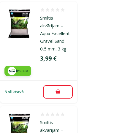
Atsauksmes 0%
Smiltis
akvārijam –
Aqua Excellent
Gravel Sand,
0,5 mm, 3 kg
Cena
3,99 €
iesaka
Noliktavā
Pievienot grozam
Atsauksmes 0%
Smiltis
akvārijam –