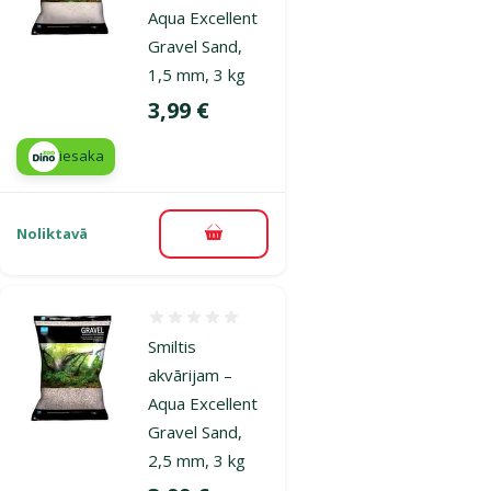
Aqua Excellent
Gravel Sand,
1,5 mm, 3 kg
Cena
3,99 €
iesaka
Noliktavā
Pievienot grozam
Atsauksmes 0%
Smiltis
akvārijam –
Aqua Excellent
Gravel Sand,
2,5 mm, 3 kg