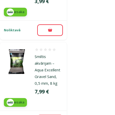
Cena
3,99 €
iesaka
Noliktavā
Pievienot grozam
Atsauksmes 0%
Smiltis
akvārijam –
Aqua Excellent
Gravel Sand,
0,5 mm, 8 kg
Cena
7,99 €
iesaka