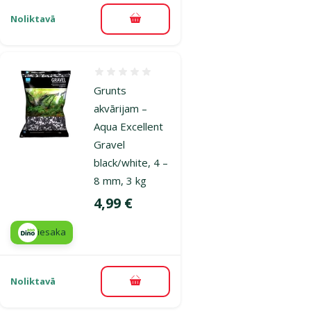
Noliktavā
Pievienot grozam
Atsauksmes 0%
Grunts
akvārijam –
Aqua Excellent
Gravel
black/white, 4 –
8 mm, 3 kg
Cena
4,99 €
iesaka
Noliktavā
Pievienot grozam