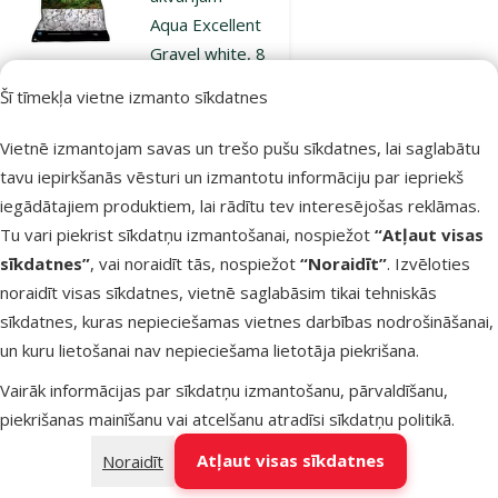
Aqua Excellent
Gravel white, 8
- 16 mm, 3 kg
Šī tīmekļa vietne izmanto sīkdatnes
Cena
4,99 €
Vietnē izmantojam savas un trešo pušu sīkdatnes, lai saglabātu
iesaka
tavu iepirkšanās vēsturi un izmantotu informāciju par iepriekš
iegādātajiem produktiem, lai rādītu tev interesējošas reklāmas.
Tu vari piekrist sīkdatņu izmantošanai, nospiežot
“Atļaut visas
Noliktavā
Pievienot grozam
sīkdatnes”
, vai noraidīt tās, nospiežot
“Noraidīt”
. Izvēloties
noraidīt visas sīkdatnes, vietnē saglabāsim tikai tehniskās
sīkdatnes, kuras nepieciešamas vietnes darbības nodrošināšanai,
Atsauksmes 0%
un kuru lietošanai nav nepieciešama lietotāja piekrišana.
Grunts
akvārijam –
Vairāk informācijas par sīkdatņu izmantošanu, pārvaldīšanu,
Aqua Excellent
piekrišanas mainīšanu vai atcelšanu atradīsi
sīkdatņu politikā
.
Gravel white, 2
Atļaut visas sīkdatnes
Noraidīt
- 4 mm, 8 kg