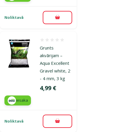
Noliktavā
Pievienot grozam
Atsauksmes 0%
Grunts
akvārijam –
Aqua Excellent
Gravel white, 2
- 4 mm, 3 kg
Cena
4,99 €
iesaka
Noliktavā
Pievienot grozam