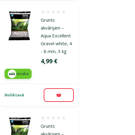
Atsauksmes 0%
Grunts
akvārijam –
Aqua Excellent
Gravel white, 4
- 8 mm, 3 kg
Cena
4,99 €
iesaka
Noliktavā
Pievienot grozam
Atsauksmes 0%
Grunts
akvārijam –