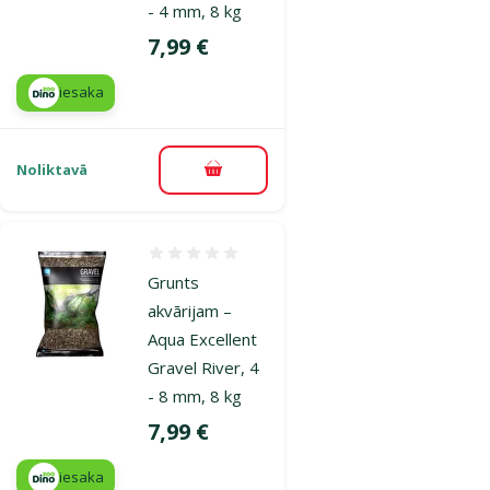
- 4 mm, 8 kg
Cena
7,99 €
iesaka
Noliktavā
Pievienot grozam
Atsauksmes 0%
Grunts
akvārijam –
Aqua Excellent
Gravel River, 4
- 8 mm, 8 kg
Cena
7,99 €
iesaka