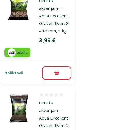
Grunts
akvārijam –
Aqua Excellent
Gravel River, 8
- 16 mm, 3 kg
Cena
3,99 €
iesaka
Noliktavā
Pievienot grozam
Atsauksmes 0%
Grunts
akvārijam –
Aqua Excellent
Gravel River, 2