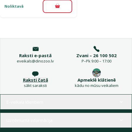
Noliktavā
Pievienot grozam
Raksti e-pastā
Zvani – 26 100 502
eveikals@dinozoo.lv
P–Pk 9:00 – 17:00
Raksti čatā
Apmeklē klātienē
sākt saraksti
kādu no mūsu veikaliem
Izvēlne kājenē
E-veikala klientiem
Uzņēmuma informācija