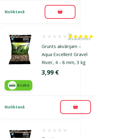
Noliktavā
Pievienot grozam
1×
Atsauksmes 100%, reitingu skaits: 1
atsauksmes
Grunts akvārijam –
Aqua Excellent Gravel
River, 4 - 8 mm, 3 kg
Cena
3,99 €
iesaka
Noliktavā
Pievienot grozam
Atsauksmes 0%