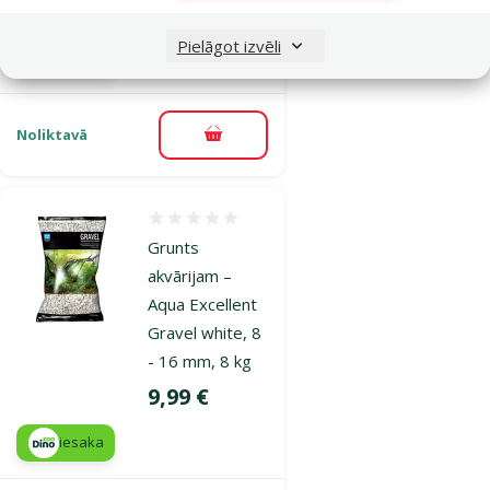
Cena
9,99 €
Pielāgot izvēli
iesaka
Noliktavā
Pievienot grozam
Atsauksmes 0%
Grunts
akvārijam –
Aqua Excellent
Gravel white, 8
- 16 mm, 8 kg
Cena
9,99 €
iesaka