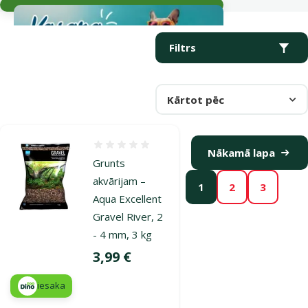
Parametriskais filtrs
Atlasītie filtri
Produkti kategorijā Grunts un smiltis akvārijiem
Filtrs
Kārtot pēc
Atsauksmes 0%
Nākamā lapa
Grunts
akvārijam –
1
2
3
Aqua Excellent
Gravel River, 2
- 4 mm, 3 kg
Cena
3,99 €
iesaka