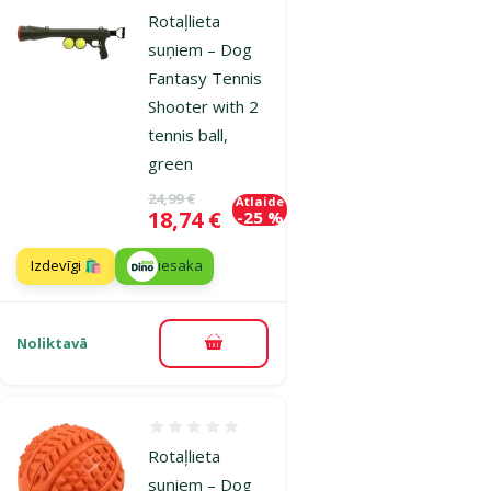
Rotaļlieta
suņiem – Dog
Fantasy Tennis
Shooter with 2
tennis ball,
green
Oriģinālā cena
24,99 €
Atlaide
Cena
18,74 €
-25 %
Izdevīgi 🛍️
iesaka
Noliktavā
Pievienot grozam
Atsauksmes 0%
Rotaļlieta
suņiem – Dog