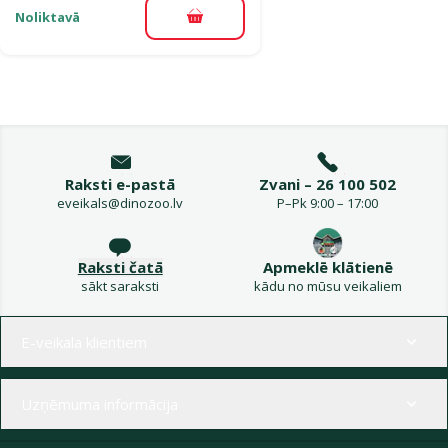
Noliktavā
Pievienot grozam
Raksti e-pastā
Zvani – 26 100 502
eveikals@dinozoo.lv
P–Pk 9:00 – 17:00
Raksti čatā
Apmeklē klātienē
sākt saraksti
kādu no mūsu veikaliem
Izvēlne kājenē
E-veikala klientiem
Uzņēmuma informācija