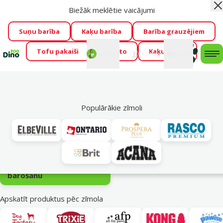
Biežāk meklētie vaicājumi
Aiz
Visu mēnesi Dino Zoo piedāvā lieliskas cenas mīluļu TOP
barībām! 🍖
→
Skatīt piedāvājumu!
Suņu barība
Kaķu barība
Barība grauzējiem
Tofu pakaiši
Foresto
Kaķu mājas
Fotokonkurss “GADA ŪSAIŅI”!
Varbūt tieši Tavs mīlulis
Mans
Mans
konts
Atbalsts
grozs
me
būs 2027. gada zvaigzne
→
Piedalīties
Mek
Rotaļlietas suņiem
Populārākie zīmoli
Bumbas suņiem
Dažādu izmēru, krāsu un materiālu bumbas suņiem meklē Dino…
lasīt vairāk
Apakškategorija
Lejupielādēt
e-grāmatu par
barošanu
Apskatīt produktus pēc zīmola