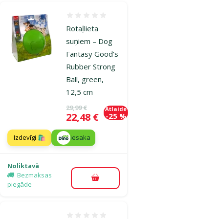
Atsauksmes 0%
Rotaļlieta
suņiem – Dog
Fantasy Good's
Rubber Strong
Ball, green,
12,5 cm
Oriģinālā cena
29,99 €
Atlaide
Cena
22,48 €
-25 %
Izdevīgi 🛍️
iesaka
Noliktavā
Bezmaksas
Pievienot grozam
piegāde
Atsauksmes 0%