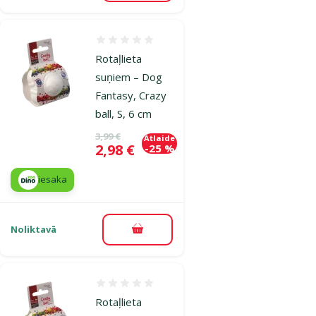
Atsauksmes 0%
Rotaļlieta
suņiem – Dog
Fantasy, Crazy
ball, S, 6 cm
Oriģinālā cena
3,99 €
Atlaide
Cena
2,98 €
-25 %
iesaka
Noliktavā
Pievienot grozam
Atsauksmes 0%
Rotaļlieta