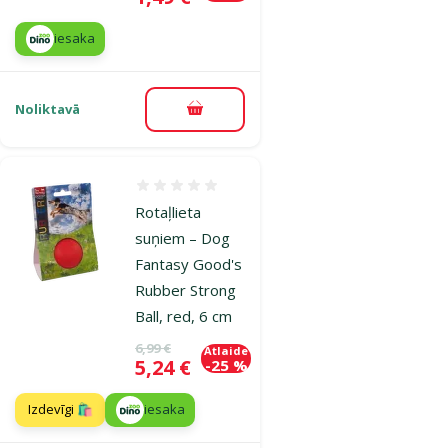
iesaka
Noliktavā
Pievienot grozam
Atsauksmes 0%
Rotaļlieta
suņiem – Dog
Fantasy Good's
Rubber Strong
Ball, red, 6 cm
Oriģinālā cena
6,99 €
Atlaide
Cena
5,24 €
-25 %
Izdevīgi 🛍️
iesaka