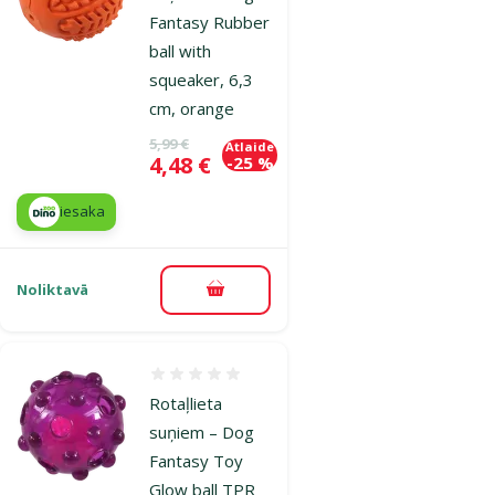
Fantasy Rubber
ball with
squeaker, 6,3
cm, orange
Oriģinālā cena
5,99 €
Atlaide
Cena
4,48 €
-25 %
iesaka
Noliktavā
Pievienot grozam
Atsauksmes 0%
Rotaļlieta
suņiem – Dog
Fantasy Toy
Glow ball TPR