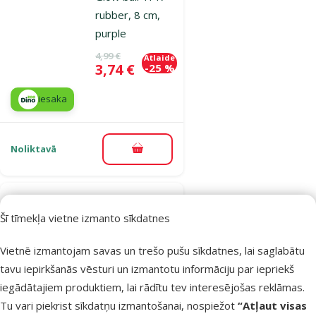
rubber, 8 cm,
purple
Oriģinālā cena
4,99 €
Atlaide
Cena
3,74 €
-25 %
iesaka
Noliktavā
Pievienot grozam
Atsauksmes 0%
Šī tīmekļa vietne izmanto sīkdatnes
Rotaļlieta
suņiem – Dog
Vietnē izmantojam savas un trešo pušu sīkdatnes, lai saglabātu
Fantasy, Strong
tavu iepirkšanās vēsturi un izmantotu informāciju par iepriekš
Dental Rubber
iegādātajiem produktiem, lai rādītu tev interesējošas reklāmas.
Ball, Mint, 5 cm
Tu vari piekrist sīkdatņu izmantošanai, nospiežot
“Atļaut visas