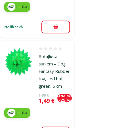
iesaka
Noliktavā
Pievienot grozam
Atsauksmes 0%
Rotaļlieta
suņiem – Dog
Fantasy Rubber
toy, Led ball,
green, 5 cm
Oriģinālā cena
1,99 €
Atlaide
Cena
1,49 €
-25 %
iesaka