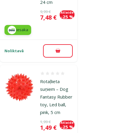
24 cm
Oriģinālā cena
9,99 €
Atlaide
Cena
7,48 €
-25 %
iesaka
Noliktavā
Pievienot grozam
Atsauksmes 0%
Rotaļlieta
suņiem – Dog
Fantasy Rubber
toy, Led ball,
pink, 5 cm
Oriģinālā cena
1,99 €
Atlaide
Cena
1,49 €
-25 %