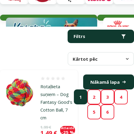
Aktuālie notikumi
Parametriskais filtrs
Atlasītie filtri
Produkti kategorijā Bumbas suņiem
Filtrs
Kārtot pēc
Atsauksmes 0%
Nākamā lapa
Rotaļlieta
suņiem – Dog
1
2
3
4
Fantasy Good's
Cotton Ball, 7
5
6
cm
Oriģinālā cena
1,99 €
Atlaide
Cena
1,49 €
-25 %