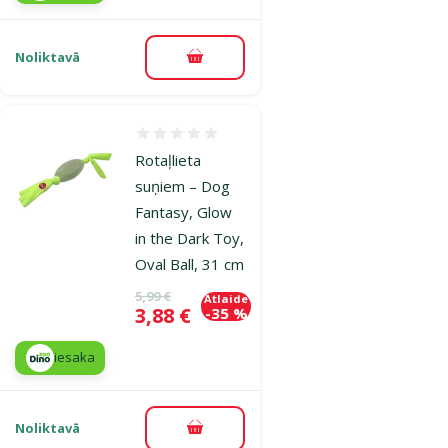
Noliktavā
Pievienot grozam
Atsauksmes 0%
Rotaļlieta
suņiem – Dog
Fantasy, Glow
in the Dark Toy,
Oval Ball, 31 cm
Oriģinālā cena
5,99 €
Atlaide
Cena
3,88 €
-35 %
iesaka
Noliktavā
Pievienot grozam