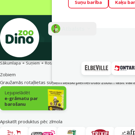
Suņu barība
Kaķu bar
Visu mēnesi Din
Fotokonkurss “G
Atbalsts
E-veik
Sākumlapa
Suņiem
Rotaļlietas suņiem
Zobiem
Zobiem
Graužamās rotaļlietas suņiem lieliski piemērotas zobu…
lasīt vair
Apakškategorija
Lejupielādēt
e-grāmatu par
barošanu
Apskatīt produktus pēc zīmola