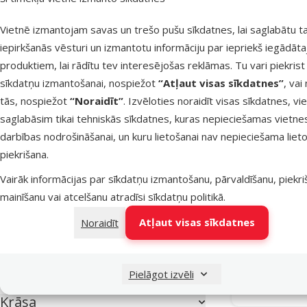
Bambusa šķiedras
6
Vietnē izmantojam savas un trešo pušu sīkdatnes, lai saglabātu t
Džuta
1
iepirkšanās vēsturi un izmantotu informāciju par iepriekš iegādāt
produktiem, lai rādītu tev interesējošas reklāmas. Tu vari piekrist
Gumija
27
sīkdatņu izmantošanai, nospiežot
“Atļaut visas sīkdatnes”
, vai
Koks
7
tās, nospiežot
“Noraidīt”
. Izvēloties noraidīt visas sīkdatnes, vi
Kokvilna
5
saglabāsim tikai tehniskās sīkdatnes, kuras nepieciešamas vietne
darbības nodrošināšanai, un kuru lietošanai nav nepieciešama lieto
Neilons
6
piekrišana.
Plastmasa
4
Rotaļlieta
Vairāk informācijas par sīkdatņu izmantošanu, pārvaldīšanu, piekr
Oliv
Plīšs
3
mainīšanu vai atcelšanu atradīsi
sīkdatņu politikā
.
Atlai
Poliesters
1
-25
Atļaut visas sīkdatnes
Noraidīt
Termoplastiskā gumija
12
Virve
3
Pielāgot izvēli
Noliktavā
Krāsa