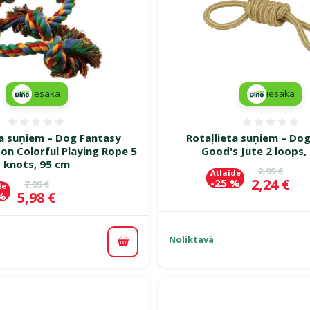
iesaka
iesaka
Atsauksmes 0%
Atsauk
ta suņiem – Dog Fantasy
Rotaļlieta suņiem – Do
on Colorful Playing Rope 5
Good's Jute 2 loops,
knots, 95 cm
Oriģinālā c
2,99 €
Atlaide
Cena
2,24 €
-25 %
Oriģinālā cena
7,99 €
de
Cena
5,98 €
 %
Noliktavā
Pievienot grozam