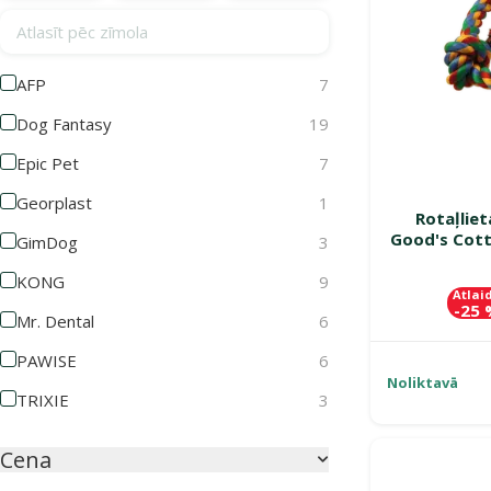
Atlasīt pēc zīmola
AFP
7
Dog Fantasy
19
Epic Pet
7
Georplast
1
Rotaļlie
Good's Cott
GimDog
3
KONG
9
Atlai
-25
Mr. Dental
6
PAWISE
6
Noliktavā
TRIXIE
3
Cena