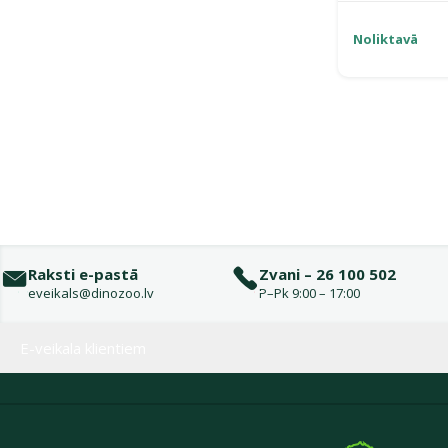
Noliktavā
Raksti e-pastā
Zvani – 26 100 502
eveikals@dinozoo.lv
P–Pk 9:00 – 17:00
Izvēlne kājenē
E-veikala klientiem