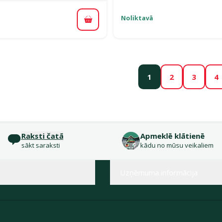
Noliktavā
Pievienot grozam
1
2
3
4
Raksti čatā
Apmeklē klātienē
sākt saraksti
kādu no mūsu veikaliem
Uzņēmuma informācija