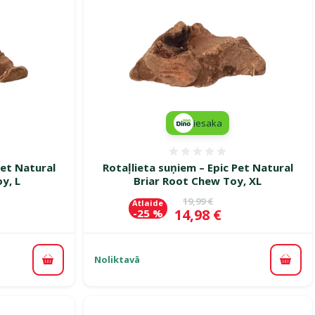
iesaka
smes 0%
Atsauksmes 0%
Pet Natural
Rotaļlieta suņiem – Epic Pet Natural
y, L
Briar Root Chew Toy, XL
ena
Oriģinālā cena
19,99 €
Atlaide
Cena
14,98 €
-25 %
Noliktavā
Pievienot grozam
Pievi