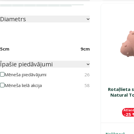
Balta
Brūna
Bēša
Dabīga
Daudzkrāsains
Dzeltena
Melna
Oranža
Rozā
Sarkana
Zaļa
Zila
Zilzaļa
Diametrs
5cm
9cm
Īpašie piedāvājumi
Mēneša piedāvājumi
26
Mēneša lielā akcija
58
Rotaļlieta 
Natural To
Atlai
-25
Noliktavā