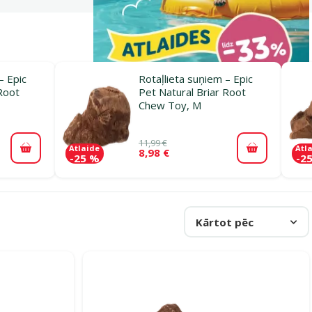
– Epic
Rotaļlieta suņiem – Epic
Root
Pet Natural Briar Root
Chew Toy, M
11,99 €
Atlaide
Atl
8,98 €
Pievienot grozam
Pievienot 
-25 %
-2
Kārtot pēc