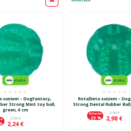
Pievienot grozam
iesaka
iesaka
Atsauksmes 0%
Atsauk
ta suņiem – DogFantasy,
Rotaļlieta suņiem – Dog
ber Strong Mint toy ball,
Strong Dental Rubber Ball
green, 6 cm
Oriģinālā c
3,99 €
Atlaide
Cena
2,98 €
-25 %
Oriģinālā cena
2,99 €
de
Cena
2,24 €
 %