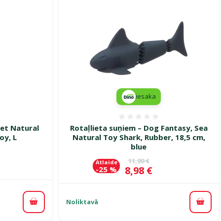
iesaka
smes 0%
Atsauksmes 0%
Pet Natural
Rotaļlieta suņiem – Dog Fantasy, Sea
oy, L
Natural Toy Shark, Rubber, 18,5 cm,
blue
ena
Oriģinālā cena
11,99 €
Atlaide
Cena
8,98 €
-25 %
Noliktavā
Pievienot grozam
Pievi