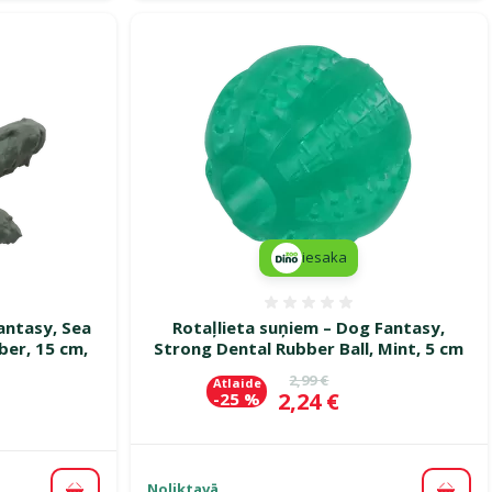
iesaka
smes 0%
Atsauksmes 0%
antasy, Sea
Rotaļlieta suņiem – Dog Fantasy,
ber, 15 cm,
Strong Dental Rubber Ball, Mint, 5 cm
Oriģinālā cena
2,99 €
Atlaide
Cena
2,24 €
-25 %
ena
Noliktavā