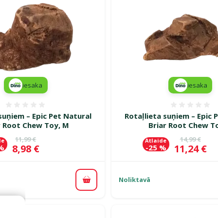
iesaka
iesaka
Atsauksmes 0%
Atsauk
 suņiem – Epic Pet Natural
Rotaļlieta suņiem – Epic 
r Root Chew Toy, M
Briar Root Chew To
Oriģinālā cena
Oriģinālā c
11,99 €
14,99 €
de
Atlaide
Cena
Cena
8,98 €
11,24 €
 %
-25 %
Noliktavā
Pievienot grozam