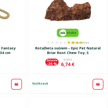
iesaka
1×
atsauksmes
smes 0%
Atsauksmes 80%, reiting
g Fantasy
Rotaļlieta suņiem – Epic Pet Natural
 34 cm
Briar Root Chew Toy, S
ena
Oriģinālā cena
8,99 €
Atlaide
Cena
6,74 €
-25 %
Noliktavā
Pievienot grozam
Pievi