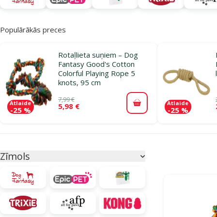
Populārākās preces
Rotaļlieta suņiem – Dog
Fantasy Good's Cotton
Colorful Playing Rope 5
knots, 95 cm
7,99 €
Atlaide
Atlaide
5,98 €
Pievienot grozam
-25 %
-25 %
Parametriskais filtrs
Atlasītie filtri
Zīmols
Produkti katego