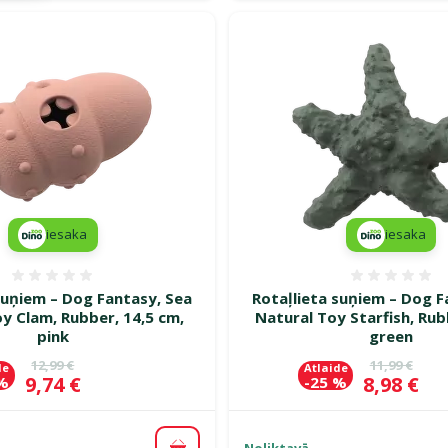
iesaka
iesaka
Atsauksmes 0%
Atsauk
suņiem – Dog Fantasy, Sea
Rotaļlieta suņiem – Dog F
y Clam, Rubber, 14,5 cm,
Natural Toy Starfish, Rub
pink
green
Oriģinālā cena
Oriģinālā c
12,99 €
11,99 €
de
Atlaide
Cena
Cena
9,74 €
8,98 €
 %
-25 %
Noliktavā