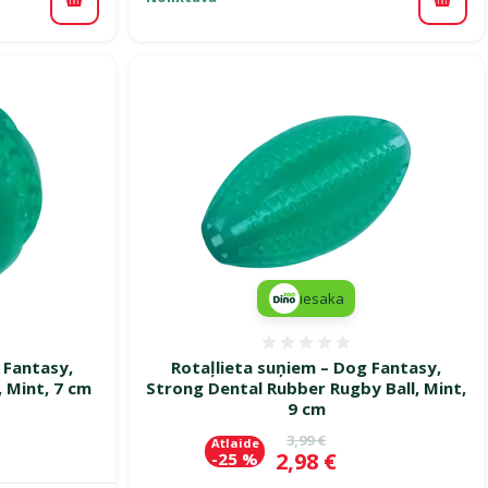
Pievi
Pievienot grozam
iesaka
smes 0%
Atsauksmes 0%
 Fantasy,
Rotaļlieta suņiem – Dog Fantasy,
, Mint, 7 cm
Strong Dental Rubber Rugby Ball, Mint,
9 cm
ena
Oriģinālā cena
3,99 €
Atlaide
Cena
2,98 €
-25 %