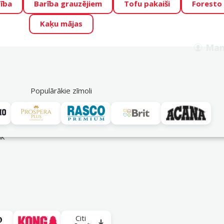
ība
Barība grauzējiem
Tofu pakaiši
Foresto
o Zoo piedāvā lieliskas cenas mīluļu TOP barībām! 🍖
→
Skat
Kaķu mājas
ADA ŪSAIŅI”!
Varbūt tieši Tavs mīlulis būs 2027. gada zvai
Man
Meklēt
als
Akciju piedāvājumi
Veikali
Pakalpojumi
P
39
Populārākie zīmoli
āk
Citi