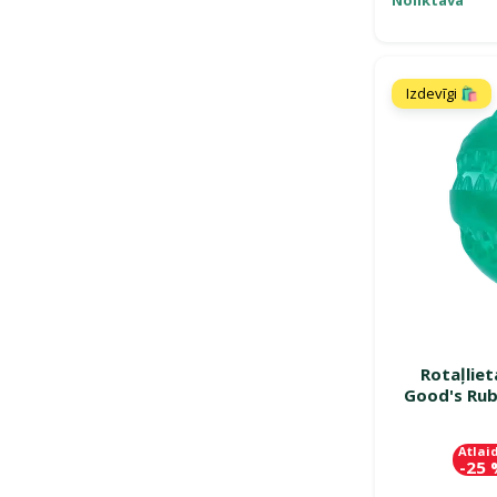
Izdevīgi 🛍️
Rotaļlie
Good's Rub
Atlai
-25