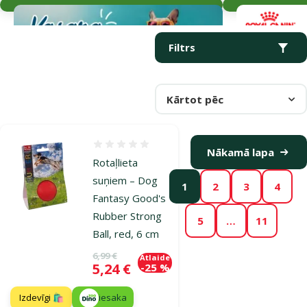
Parametriskais filtrs
Atlasītie filtri
Produkti kategorijā Gumijas rotaļlietas suņiem
Filtrs
Kārtot pēc
Atsauksmes 0%
Nākamā lapa
Rotaļlieta
suņiem – Dog
1
2
3
4
Fantasy Good's
Rubber Strong
5
…
11
Ball, red, 6 cm
Oriģinālā cena
6,99 €
Atlaide
Cena
5,24 €
-25 %
Izdevīgi 🛍️
iesaka