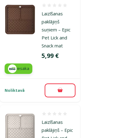
Atsauksmes 0%
Laizīšanas
paklājiņš
suņiem – Epic
Pet Lick and
Snack mat
Cena
5,99 €
iesaka
Noliktavā
Pievienot grozam
Atsauksmes 0%
Laizīšanas
paklājiņš – Epic
Pet Lick and