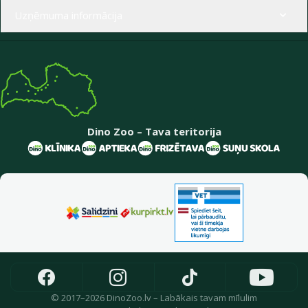
Uzņēmuma informācija
Dino Zoo – Tava teritorija
© 2017–2026 DinoZoo.lv – Labākais tavam mīlulim