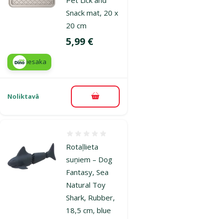
Snack mat, 20 x
20 cm
Cena
5,99 €
iesaka
Noliktavā
Pievienot grozam
Atsauksmes 0%
Rotaļlieta
suņiem – Dog
Fantasy, Sea
Natural Toy
Shark, Rubber,
18,5 cm, blue