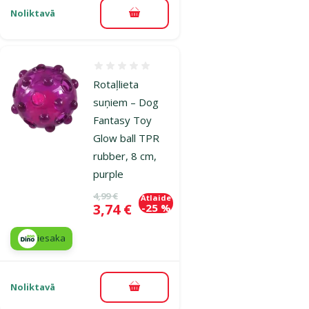
Noliktavā
Pievienot grozam
Atsauksmes 0%
Rotaļlieta
suņiem – Dog
Fantasy Toy
Glow ball TPR
rubber, 8 cm,
purple
Oriģinālā cena
4,99 €
Atlaide
Cena
3,74 €
-25 %
iesaka
Noliktavā
Pievienot grozam