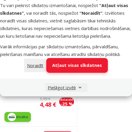
Tu vari piekrist sīkdatņu izmantošanai, nospiežot
“Atļaut visas
sīkdatnes”
, vai noraidīt tās, nospiežot
“Noraidīt”
. Izvēloties
noraidīt visas sīkdatnes, vietnē saglabāsim tikai tehniskās
Noliktavā
Pievienot grozam
sīkdatnes, kuras nepieciešamas vietnes darbības nodrošināšanai,
un kuru lietošanai nav nepieciešama lietotāja piekrišana.
Atsauksmes 0%
Vairāk informācijas par sīkdatņu izmantošanu, pārvaldīšanu,
Rotaļlieta
piekrišanas mainīšanu vai atcelšanu atradīsi
sīkdatņu politikā
.
suņiem – Dog
Atļaut visas sīkdatnes
Noraidīt
Fantasy Rubber
ball with
squeaker, 6,3
Pielāgot izvēli
cm, orange
Oriģinālā cena
5,99 €
Atlaide
Cena
4,48 €
-25 %
iesaka