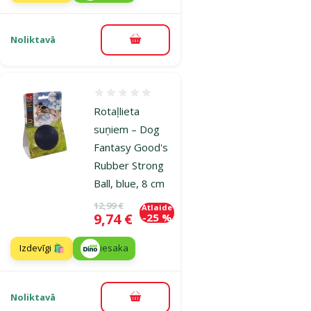
Noliktavā
Pievienot grozam
Atsauksmes 0%
Rotaļlieta
suņiem – Dog
Fantasy Good's
Rubber Strong
Ball, blue, 8 cm
Oriģinālā cena
12,99 €
Atlaide
Cena
9,74 €
-25 %
Izdevīgi 🛍️
iesaka
Noliktavā
Pievienot grozam