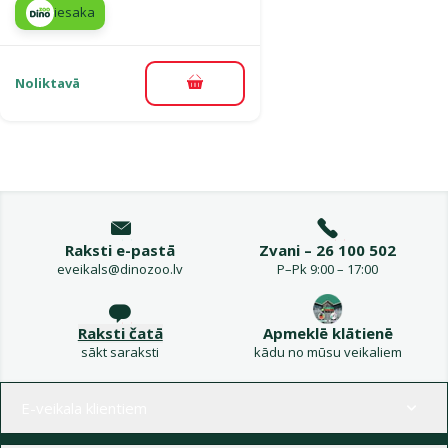
iesaka
Noliktavā
Pievienot grozam
Raksti e-pastā
Zvani – 26 100 502
eveikals@dinozoo.lv
P–Pk 9:00 – 17:00
Raksti čatā
Apmeklē klātienē
sākt saraksti
kādu no mūsu veikaliem
Izvēlne kājenē
E-veikala klientiem