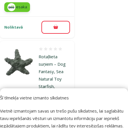
iesaka
Noliktavā
Pievienot grozam
Atsauksmes 0%
Rotaļlieta
suņiem – Dog
Fantasy, Sea
Natural Toy
Starfish,
Rubber, 15 cm,
Šī tīmekļa vietne izmanto sīkdatnes
green
Oriģinālā cena
11,99 €
Vietnē izmantojam savas un trešo pušu sīkdatnes, lai saglabātu
Atlaide
Cena
8,98 €
-25 %
tavu iepirkšanās vēsturi un izmantotu informāciju par iepriekš
iegādātajiem produktiem, lai rādītu tev interesējošas reklāmas.
iesaka