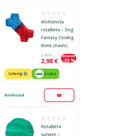
Atsauksmes 0%
Atvēsinoša
rotaļlieta – Dog
Fantasy Cooling
Bone (Kauls)
Oriģinālā cena
3,99 €
Atlaide
Cena
2,98 €
-25 %
Izdevīgi 🛍️
iesaka
Noliktavā
Pievienot grozam
Atsauksmes 0%
Rotaļlieta
suņiem –