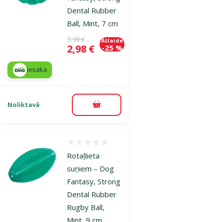
Dental Rubber
Ball, Mint, 7 cm
Oriģinālā cena
3,99 €
Atlaide
Cena
2,98 €
-25 %
iesaka
Noliktavā
Pievienot grozam
Atsauksmes 0%
Rotaļlieta
suņiem – Dog
Fantasy, Strong
Dental Rubber
Rugby Ball,
Mint, 9 cm