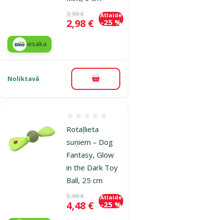
Oriģinālā cena
3,99 €
Atlaide
Cena
2,98 €
-25 %
iesaka
Noliktavā
Pievienot grozam
Atsauksmes 0%
Rotaļlieta
suņiem – Dog
Fantasy, Glow
in the Dark Toy
Ball, 25 cm
Oriģinālā cena
5,99 €
Atlaide
Cena
4,48 €
-25 %