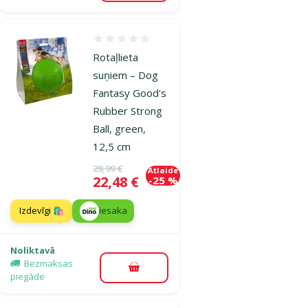
Atsauksmes 0%
Rotaļlieta
suņiem – Dog
Fantasy Good's
Rubber Strong
Ball, green,
12,5 cm
Oriģinālā cena
29,99 €
Atlaide
Cena
22,48 €
-25 %
Izdevīgi 🛍️
iesaka
Noliktavā
Bezmaksas
Pievienot grozam
piegāde