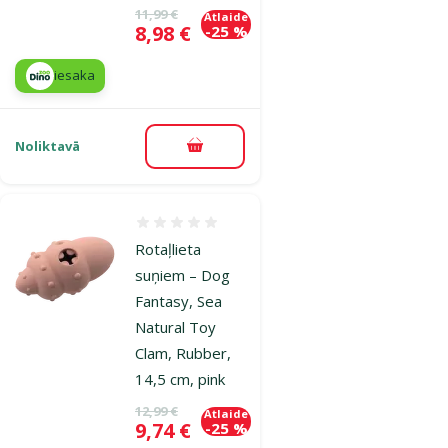
Oriģinālā cena
11,99 €
Atlaide
Cena
8,98 €
-25 %
iesaka
Noliktavā
Pievienot grozam
Atsauksmes 0%
Rotaļlieta
suņiem – Dog
Fantasy, Sea
Natural Toy
Clam, Rubber,
14,5 cm, pink
Oriģinālā cena
12,99 €
Atlaide
Cena
9,74 €
-25 %