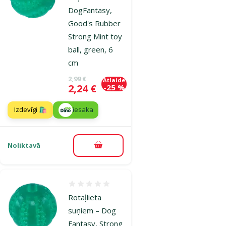
DogFantasy,
Good's Rubber
Strong Mint toy
ball, green, 6
cm
Oriģinālā cena
2,99 €
Atlaide
Cena
2,24 €
-25 %
Izdevīgi 🛍️
iesaka
Noliktavā
Pievienot grozam
Atsauksmes 0%
Rotaļlieta
suņiem – Dog
Fantasy, Strong