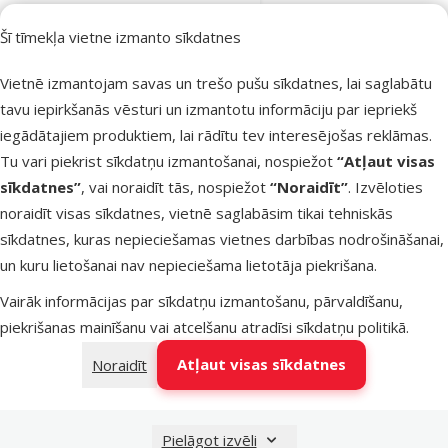
Fantasy Tennis
Shooter with 2
Šī tīmekļa vietne izmanto sīkdatnes
tennis ball,
Vietnē izmantojam savas un trešo pušu sīkdatnes, lai saglabātu
green
tavu iepirkšanās vēsturi un izmantotu informāciju par iepriekš
Oriģinālā cena
24,99 €
Atlaide
Cena
iegādātajiem produktiem, lai rādītu tev interesējošas reklāmas.
18,74 €
-25 %
Tu vari piekrist sīkdatņu izmantošanai, nospiežot
“Atļaut visas
Izdevīgi 🛍️
iesaka
sīkdatnes”
, vai noraidīt tās, nospiežot
“Noraidīt”
. Izvēloties
noraidīt visas sīkdatnes, vietnē saglabāsim tikai tehniskās
sīkdatnes, kuras nepieciešamas vietnes darbības nodrošināšanai,
Noliktavā
Pievienot grozam
un kuru lietošanai nav nepieciešama lietotāja piekrišana.
Vairāk informācijas par sīkdatņu izmantošanu, pārvaldīšanu,
piekrišanas mainīšanu vai atcelšanu atradīsi
sīkdatņu politikā
.
Atsauksmes 0%
Rotaļlieta
Atļaut visas sīkdatnes
Noraidīt
suņiem – Dog
Fantasy Dental
Mint Baseball
Pielāgot izvēli