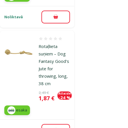
Noliktavā
Pievienot grozam
Atsauksmes 0%
Rotaļlieta
suņiem – Dog
Fantasy Good's
Jute for
throwing, long,
38 cm
Oriģinālā cena
2,49 €
Atlaide
Cena
1,87 €
-24 %
iesaka