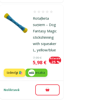
Atsauksmes 0%
Rotaļlieta
suņiem – Dog
Fantasy Magic
stickshinning
with squeaker
L, yellow/blue
Oriģinālā cena
7,99 €
Atlaide
Cena
5,98 €
-25 %
Izdevīgi 🛍️
iesaka
Noliktavā
Pievienot grozam