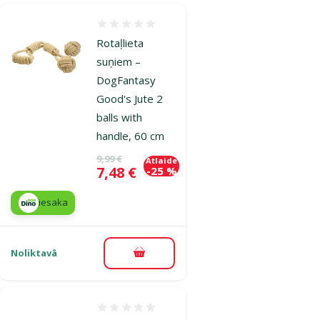
Atsauksmes 0%
Rotaļlieta
suņiem –
DogFantasy
Good's Jute 2
balls with
handle, 60 cm
Oriģinālā cena
9,99 €
Atlaide
Cena
7,48 €
-25 %
iesaka
Noliktavā
Pievienot grozam
Atsauksmes 0%