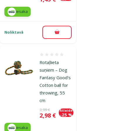
iesaka
Noliktavā
Pievienot grozam
Atsauksmes 0%
Rotaļlieta
suņiem – Dog
Fantasy Good's
Cotton ball for
throwing, 55
cm
Oriģinālā cena
3,99 €
Atlaide
Cena
2,98 €
-25 %
iesaka