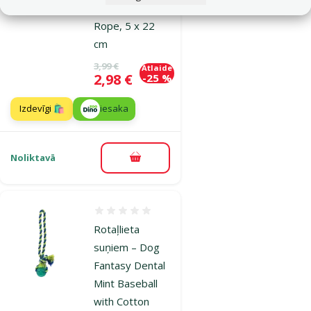
with Cotton
Rope, 5 x 22
cm
Oriģinālā cena
3,99 €
Atlaide
Cena
2,98 €
-25 %
Izdevīgi 🛍️
iesaka
Noliktavā
Pievienot grozam
Atsauksmes 0%
Rotaļlieta
suņiem – Dog
Fantasy Dental
Mint Baseball
with Cotton