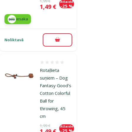
Oriģinālā cena
1,99 €
Atlaide
Cena
1,49 €
-25 %
iesaka
Noliktavā
Pievienot grozam
Atsauksmes 0%
Rotaļlieta
suņiem – Dog
Fantasy Good's
Cotton Colorful
Ball for
throwing, 45
cm
Oriģinālā cena
1,99 €
Atlaide
Cena
1,49 €
-25 %