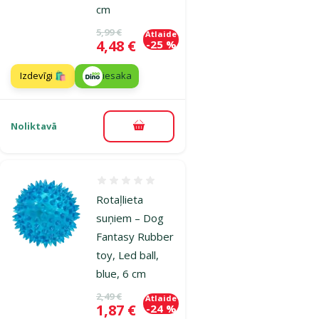
cm
Oriģinālā cena
5,99 €
Atlaide
Cena
4,48 €
-25 %
Izdevīgi 🛍️
iesaka
Noliktavā
Pievienot grozam
Atsauksmes 0%
Rotaļlieta
suņiem – Dog
Fantasy Rubber
toy, Led ball,
blue, 6 cm
Oriģinālā cena
2,49 €
Atlaide
Cena
1,87 €
-24 %