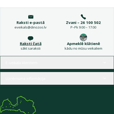
Raksti e-pastā
Zvani – 26 100 502
eveikals@dinozoo.lv
P–Pk 9:00 – 17:00
Raksti čatā
Apmeklē klātienē
sākt saraksti
kādu no mūsu veikaliem
Izvēlne kājenē
E-veikala klientiem
Uzņēmuma informācija