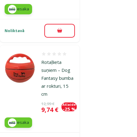
iesaka
Noliktavā
Pievienot grozam
Atsauksmes 0%
Rotaļlieta
suņiem – Dog
Fantasy bumba
ar rokturi, 15
cm
Oriģinālā cena
12,99 €
Atlaide
Cena
9,74 €
-25 %
iesaka