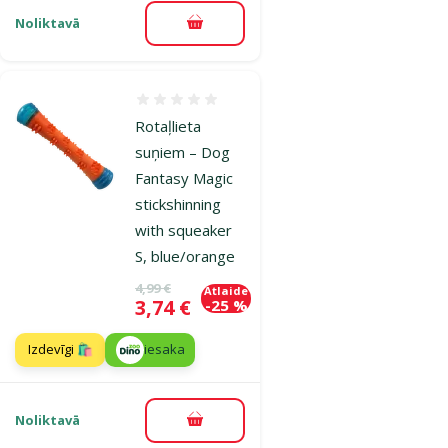
Noliktavā
Pievienot grozam
Atsauksmes 0%
Rotaļlieta
suņiem – Dog
Fantasy Magic
stickshinning
with squeaker
S, blue/orange
Oriģinālā cena
4,99 €
Atlaide
Cena
3,74 €
-25 %
Izdevīgi 🛍️
iesaka
Noliktavā
Pievienot grozam