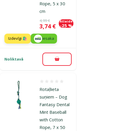
Rope, 5 x 30
cm
Oriģinālā cena
4,99 €
Atlaide
Cena
3,74 €
-25 %
Izdevīgi 🛍️
iesaka
Noliktavā
Pievienot grozam
Atsauksmes 0%
Rotaļlieta
suņiem – Dog
Fantasy Dental
Mint Baseball
with Cotton
Rope, 7 x 50