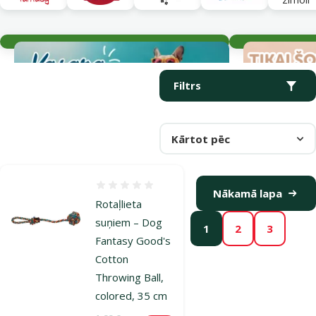
Aktuālie notikumi
Parametriskais filtrs
Atlasītie filtri
Produkti kategorijā Metamās rotaļlietas suņiem
Filtrs
Kārtot pēc
Atsauksmes 0%
Nākamā lapa
Rotaļlieta
suņiem – Dog
1
2
3
Fantasy Good's
Cotton
Throwing Ball,
colored, 35 cm