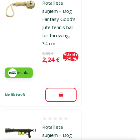
Rotaļlieta
suņiem – Dog
Fantasy Good's
Jute tennis ball
for throwing,
34 cm
Oriģinālā cena
2,99 €
Atlaide
Cena
2,24 €
-25 %
iesaka
Noliktavā
Pievienot grozam
Atsauksmes 0%
Rotaļlieta
suņiem – Dog