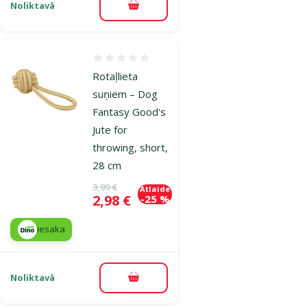
Noliktavā
Pievienot grozam
Atsauksmes 0%
Rotaļlieta
suņiem – Dog
Fantasy Good's
Jute for
throwing, short,
28 cm
Oriģinālā cena
3,99 €
Atlaide
Cena
2,98 €
-25 %
iesaka
Noliktavā
Pievienot grozam