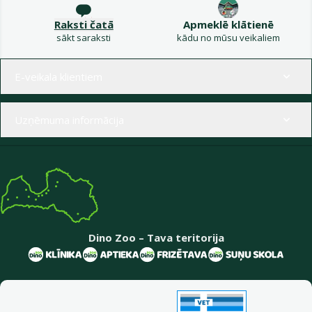
Raksti čatā
Apmeklē klātienē
sākt saraksti
kādu no mūsu veikaliem
Izvēlne kājenē
E-veikala klientiem
Uzņēmuma informācija
Dino Zoo – Tava teritorija