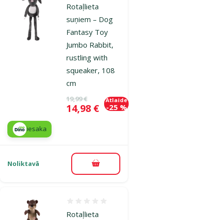
Rotaļlieta
suņiem – Dog
Fantasy Toy
Jumbo Rabbit,
rustling with
squeaker, 108
cm
Oriģinālā cena
19,99 €
Atlaide
Cena
14,98 €
-25 %
iesaka
Noliktavā
Pievienot grozam
Atsauksmes 0%
Rotaļlieta