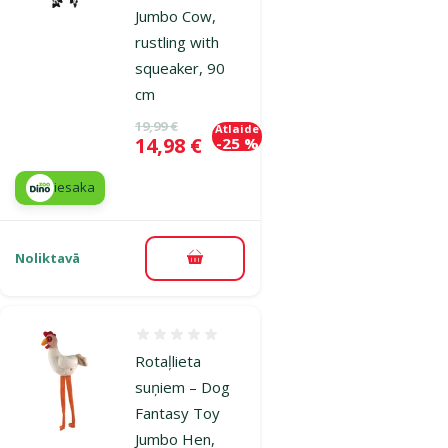
Jumbo Cow,
rustling with
squeaker, 90
cm
Oriģinālā cena
19,99 €
Atlaide
Cena
14,98 €
-25 %
iesaka
Noliktavā
Pievienot grozam
Atsauksmes 0%
Rotaļlieta
suņiem – Dog
Fantasy Toy
Jumbo Hen,