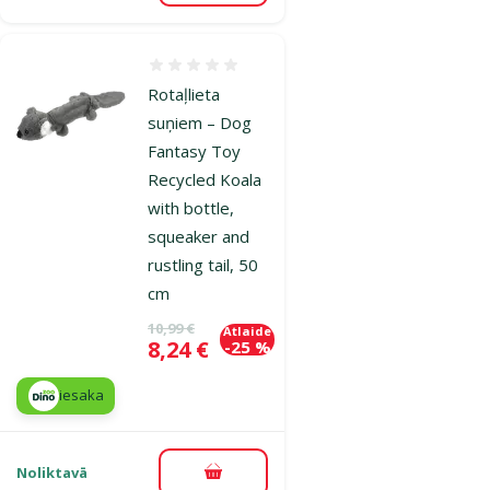
Atsauksmes 0%
Rotaļlieta
suņiem – Dog
Fantasy Toy
Recycled Koala
with bottle,
squeaker and
rustling tail, 50
cm
Oriģinālā cena
10,99 €
Atlaide
Cena
8,24 €
-25 %
iesaka
Noliktavā
Pievienot grozam