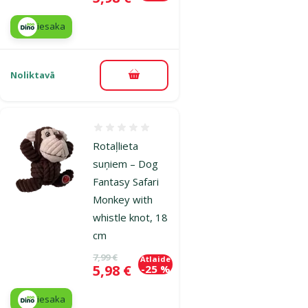
iesaka
Noliktavā
Pievienot grozam
Atsauksmes 0%
Rotaļlieta
suņiem – Dog
Fantasy Safari
Monkey with
whistle knot, 18
cm
Oriģinālā cena
7,99 €
Atlaide
Cena
5,98 €
-25 %
iesaka