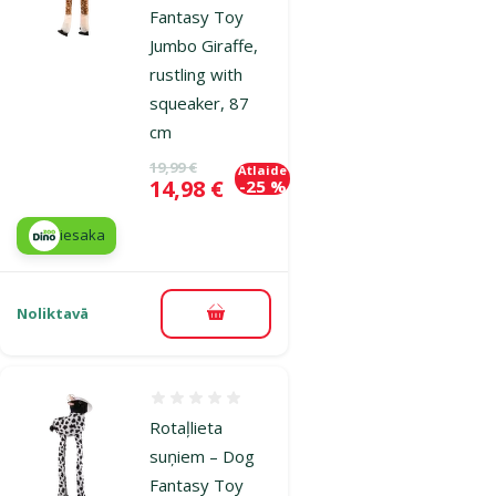
Fantasy Toy
Jumbo Giraffe,
rustling with
squeaker, 87
cm
Oriģinālā cena
19,99 €
Atlaide
Cena
14,98 €
-25 %
iesaka
Noliktavā
Pievienot grozam
Atsauksmes 0%
Rotaļlieta
suņiem – Dog
Fantasy Toy