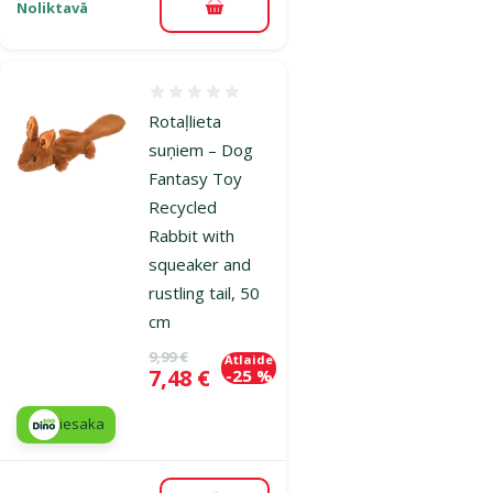
Noliktavā
Pievienot grozam
Atsauksmes 0%
Rotaļlieta
suņiem – Dog
Fantasy Toy
Recycled
Rabbit with
squeaker and
rustling tail, 50
cm
Oriģinālā cena
9,99 €
Atlaide
Cena
7,48 €
-25 %
iesaka