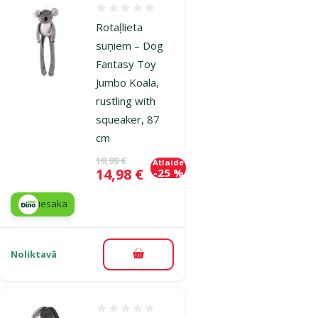
Atsauksmes 0%
Rotaļlieta
suņiem – Dog
Fantasy Toy
Jumbo Koala,
rustling with
squeaker, 87
cm
Oriģinālā cena
19,99 €
Atlaide
Cena
14,98 €
-25 %
iesaka
Noliktavā
Pievienot grozam
Atsauksmes 0%