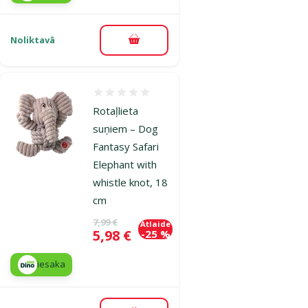
Noliktavā
Pievienot grozam
Atsauksmes 0%
Rotaļlieta
suņiem – Dog
Fantasy Safari
Elephant with
whistle knot, 18
cm
Oriģinālā cena
7,99 €
Atlaide
Cena
5,98 €
-25 %
iesaka