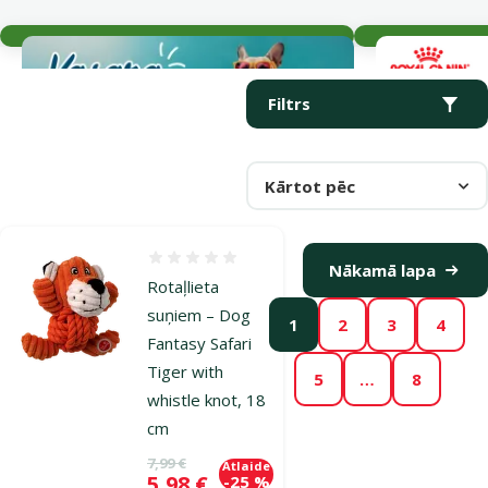
Aktuālie notikumi
Parametriskais filtrs
Atlasītie filtri
Produkti kategorijā Plīša rotaļlietas suņiem
Filtrs
Kārtot pēc
Atsauksmes 0%
Nākamā lapa
Rotaļlieta
suņiem – Dog
1
2
3
4
Fantasy Safari
Tiger with
5
…
8
whistle knot, 18
cm
Oriģinālā cena
7,99 €
Atlaide
Cena
5,98 €
-25 %