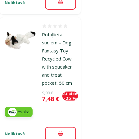
Noliktavā
Pievienot grozam
Atsauksmes 0%
Rotaļlieta
suņiem – Dog
Fantasy Toy
Recycled Cow
with squeaker
and treat
pocket, 50 cm
Oriģinālā cena
9,99 €
Atlaide
Cena
7,48 €
-25 %
iesaka
Noliktavā
Pievienot grozam