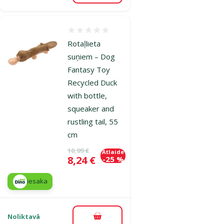
Atsauksmes 0%
Rotaļlieta
suņiem – Dog
Fantasy Toy
Recycled Duck
with bottle,
squeaker and
rustling tail, 55
cm
Oriģinālā cena
10,99 €
Atlaide
Cena
8,24 €
-25 %
iesaka
Noliktavā
Pievienot grozam