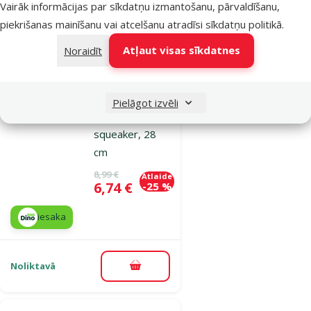
Vairāk informācijas par sīkdatņu izmantošanu, pārvaldīšanu,
piekrišanas mainīšanu vai atcelšanu atradīsi
sīkdatņu politikā
.
Atsauksmes 0%
Rotaļlieta
Atļaut visas sīkdatnes
Noraidīt
suņiem – Dog
Fantasy Toy
Jungle
Pielāgot izvēli
Chameleon with
squeaker, 28
cm
Oriģinālā cena
8,99 €
Atlaide
Cena
6,74 €
-25 %
iesaka
Noliktavā
Pievienot grozam