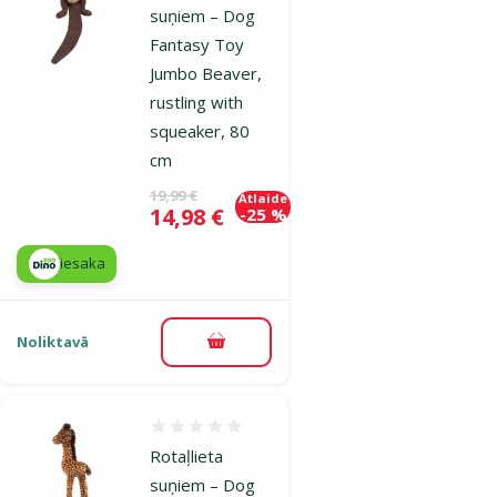
suņiem – Dog
Fantasy Toy
Jumbo Beaver,
rustling with
squeaker, 80
cm
Oriģinālā cena
19,99 €
Atlaide
Cena
14,98 €
-25 %
iesaka
Noliktavā
Pievienot grozam
Atsauksmes 0%
Rotaļlieta
suņiem – Dog