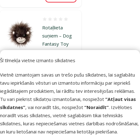
Atsauksmes 0%
Rotaļlieta
suņiem – Dog
Fantasy Toy
Jungle Monkey
head with
Šī tīmekļa vietne izmanto sīkdatnes
squeaker, 12
Vietnē izmantojam savas un trešo pušu sīkdatnes, lai saglabātu
cm
tavu iepirkšanās vēsturi un izmantotu informāciju par iepriekš
Oriģinālā cena
6,99 €
Atlaide
Cena
iegādātajiem produktiem, lai rādītu tev interesējošas reklāmas.
5,24 €
-25 %
Tu vari piekrist sīkdatņu izmantošanai, nospiežot
“Atļaut visas
iesaka
sīkdatnes”
, vai noraidīt tās, nospiežot
“Noraidīt”
. Izvēloties
noraidīt visas sīkdatnes, vietnē saglabāsim tikai tehniskās
sīkdatnes, kuras nepieciešamas vietnes darbības nodrošināšanai,
Noliktavā
Pievienot grozam
un kuru lietošanai nav nepieciešama lietotāja piekrišana.