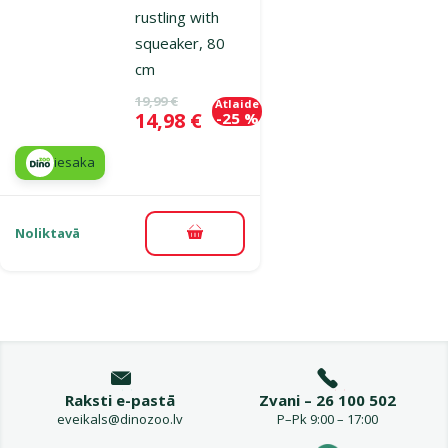
rustling with
squeaker, 80
cm
Oriģinālā cena
19,99 €
Atlaide
Cena
14,98 €
-25 %
iesaka
Noliktavā
Pievienot grozam
Raksti e-pastā
Zvani – 26 100 502
eveikals@dinozoo.lv
P–Pk 9:00 – 17:00