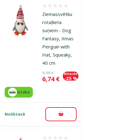
Atsauksmes 0%
Ziemassvētku
rotaļlieta
suņiem - Dog
Fantasy, Xmas
Penguin with
Hat, Squeaky,
40 cm
Oriģinālā cena
8,99 €
Atlaide
Cena
6,74 €
-25 %
iesaka
Noliktavā
Pievienot grozam
Atsauksmes 0%