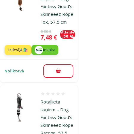
Fantasy Good's
Skinneeez Rope
Fox, 57,5 cm
Oriģinālā cena
9,99 €
Atlaide
Cena
7,48 €
-25 %
Izdevīgi 🛍️
iesaka
Noliktavā
Pievienot grozam
Atsauksmes 0%
Rotaļlieta
suņiem – Dog
Fantasy Good's
Skinneeez Rope
Racoon, 57,5