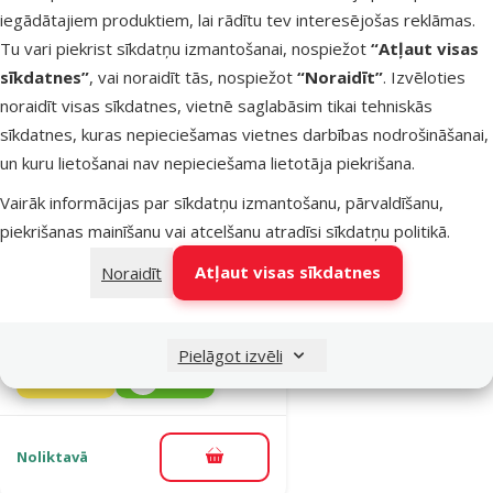
iegādātajiem produktiem, lai rādītu tev interesējošas reklāmas.
Tu vari piekrist sīkdatņu izmantošanai, nospiežot
“Atļaut visas
Noliktavā
Pievienot grozam
sīkdatnes”
, vai noraidīt tās, nospiežot
“Noraidīt”
. Izvēloties
noraidīt visas sīkdatnes, vietnē saglabāsim tikai tehniskās
sīkdatnes, kuras nepieciešamas vietnes darbības nodrošināšanai,
Atsauksmes 0%
Rotaļlieta
un kuru lietošanai nav nepieciešama lietotāja piekrišana.
suņiem – Be
Vairāk informācijas par sīkdatņu izmantošanu, pārvaldīšanu,
Fun Robbot
piekrišanas mainīšanu vai atcelšanu atradīsi
sīkdatņu politikā
.
Rabbit, blue, 38
Atļaut visas sīkdatnes
Noraidīt
cm
Oriģinālā cena
6,99 €
Atlaide
Cena
5,24 €
-25 %
Pielāgot izvēli
Izdevīgi 🛍️
iesaka
Noliktavā
Pievienot grozam