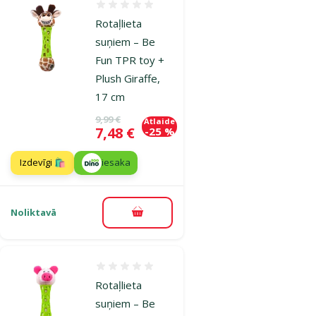
Atsauksmes 0%
Rotaļlieta
suņiem – Be
Fun TPR toy +
Plush Giraffe,
17 cm
Oriģinālā cena
9,99 €
Atlaide
Cena
7,48 €
-25 %
Izdevīgi 🛍️
iesaka
Noliktavā
Pievienot grozam
Atsauksmes 0%
Rotaļlieta
suņiem – Be