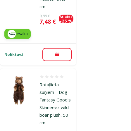
cm
Oriģinālā cena
9,99 €
Atlaide
Cena
7,48 €
-25 %
iesaka
Noliktavā
Pievienot grozam
Atsauksmes 0%
Rotaļlieta
suņiem – Dog
Fantasy Good's
Skinneeez wild
boar plush, 50
cm