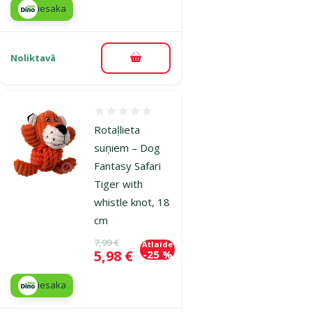
iesaka
Noliktavā
Pievienot grozam
Atsauksmes 0%
Rotaļlieta
suņiem – Dog
Fantasy Safari
Tiger with
whistle knot, 18
cm
Oriģinālā cena
7,99 €
Atlaide
Cena
5,98 €
-25 %
iesaka