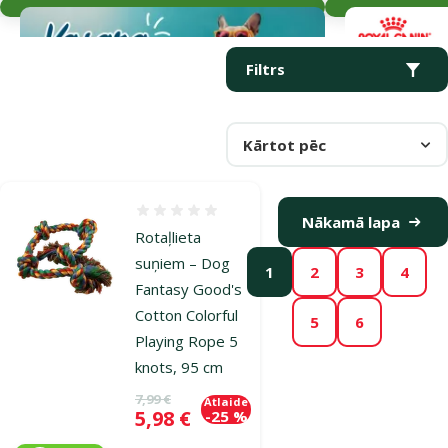
Parametriskais filtrs
Atlasītie filtri
Produkti kategorijā Rotaļlietas kucēniem
Filtrs
Kārtot pēc
Atsauksmes 0%
Nākamā lapa
Rotaļlieta
suņiem – Dog
1
2
3
4
Fantasy Good's
Cotton Colorful
5
6
Playing Rope 5
knots, 95 cm
Oriģinālā cena
7,99 €
Atlaide
Cena
5,98 €
-25 %