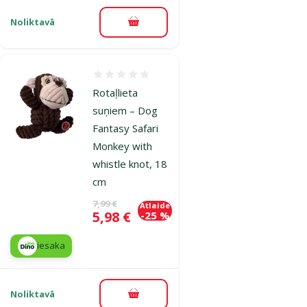
Noliktavā
Pievienot grozam
Atsauksmes 0%
Rotaļlieta
suņiem – Dog
Fantasy Safari
Monkey with
whistle knot, 18
cm
Oriģinālā cena
7,99 €
Atlaide
Cena
5,98 €
-25 %
iesaka
Noliktavā
Pievienot grozam