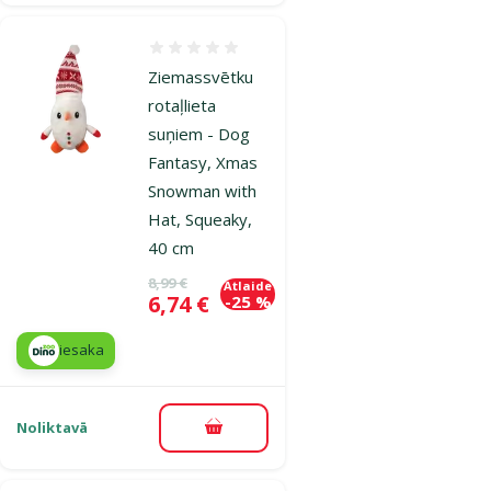
Atsauksmes 0%
Ziemassvētku
rotaļlieta
suņiem - Dog
Fantasy, Xmas
Snowman with
Hat, Squeaky,
40 cm
Oriģinālā cena
8,99 €
Atlaide
Cena
6,74 €
-25 %
iesaka
Noliktavā
Pievienot grozam