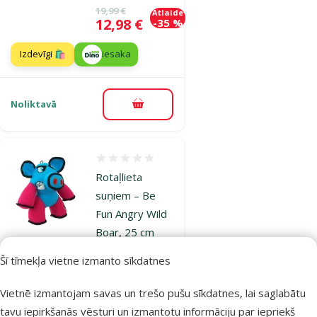
Oriģinālā cena
19,99 €
Atlaide
Cena
12,98 €
-35 %
Izdevīgi 🛍️
iesaka
Noliktavā
Pievienot grozam
Atsauksmes 0%
Rotaļlieta
suņiem – Be
Fun Angry Wild
Boar, 25 cm
Oriģinālā cena
13,99 €
Atlaide
Šī tīmekļa vietne izmanto sīkdatnes
Cena
10,48 €
-25 %
Vietnē izmantojam savas un trešo pušu sīkdatnes, lai saglabātu
Izdevīgi 🛍️
iesaka
tavu iepirkšanās vēsturi un izmantotu informāciju par iepriekš