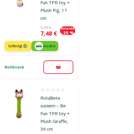
Fun TPR toy +
Plush Pig, 17
cm
Oriģinālā cena
9,99 €
Atlaide
Cena
7,48 €
-25 %
Izdevīgi 🛍️
iesaka
Noliktavā
Pievienot grozam
Atsauksmes 0%
Rotaļlieta
suņiem – Be
Fun TPR toy +
Plush Giraffe,
39 cm