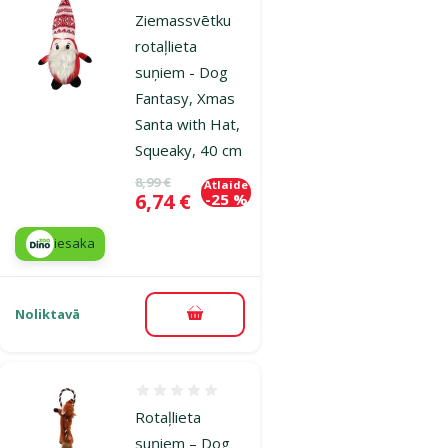
Ziemassvētku
rotaļlieta
suņiem - Dog
Fantasy, Xmas
Santa with Hat,
Squeaky, 40 cm
Oriģinālā cena
8,99 €
Atlaide
Cena
6,74 €
-25 %
iesaka
Noliktavā
Pievienot grozam
Atsauksmes 0%
Rotaļlieta
suņiem – Dog