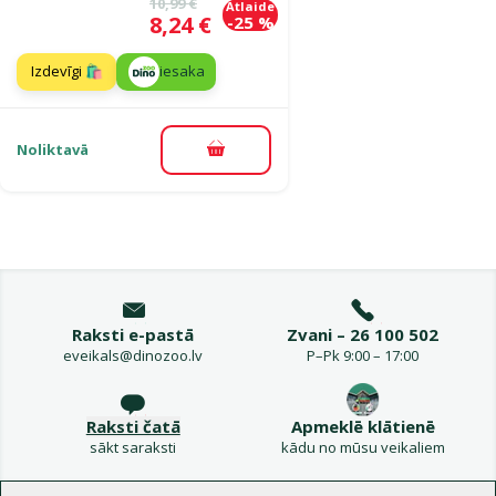
Oriģinālā cena
10,99 €
Atlaide
Cena
8,24 €
-25 %
Izdevīgi 🛍️
iesaka
Noliktavā
Pievienot grozam
Raksti e-pastā
Zvani – 26 100 502
eveikals@dinozoo.lv
P–Pk 9:00 – 17:00
Raksti čatā
Apmeklē klātienē
sākt saraksti
kādu no mūsu veikaliem
Izvēlne kājenē