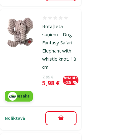
Atsauksmes 0%
Rotaļlieta
suņiem – Dog
Fantasy Safari
Elephant with
whistle knot, 18
cm
Oriģinālā cena
7,99 €
Atlaide
Cena
5,98 €
-25 %
iesaka
Noliktavā
Pievienot grozam