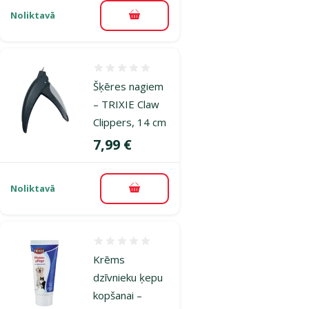
Noliktavā
Pievienot grozam
Atsauksmes 0%
Šķēres nagiem
– TRIXIE Claw
Clippers, 14 cm
Cena
7,99 €
Noliktavā
Pievienot grozam
Atsauksmes 0%
Krēms
dzīvnieku ķepu
kopšanai –