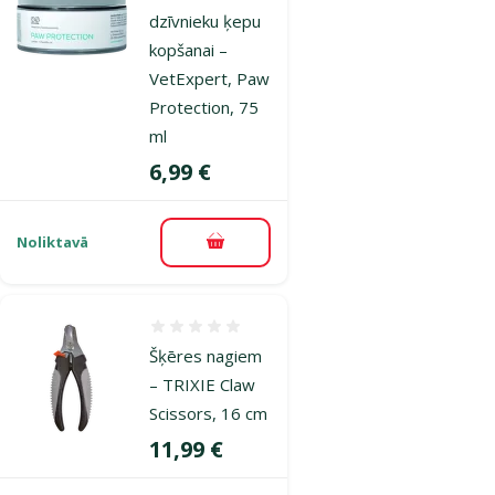
dzīvnieku ķepu
kopšanai –
VetExpert, Paw
Protection, 75
ml
Cena
6,99 €
Noliktavā
Pievienot grozam
Atsauksmes 0%
Šķēres nagiem
– TRIXIE Claw
Scissors, 16 cm
Cena
11,99 €