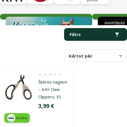
Aktuālie notikumi
Parametriskais filtrs
Atlasītie filtri
Produkti kategorijā Nagu un ķepu kopšana
Filtrs
Kārtot pēc
Atsauksmes 0%
Šķēres nagiem
– KAY Claw
Clippers, XS
Cena
3,99 €
iesaka