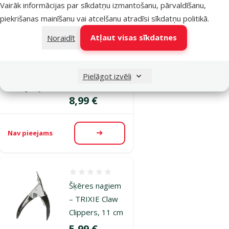
Noliktavā
Vairāk informācijas par sīkdatņu izmantošanu, pārvaldīšanu,
Pievienot grozam
piekrišanas mainīšanu vai atcelšanu atradīsi
sīkdatņu politikā
.
Atļaut visas sīkdatnes
Noraidīt
Atsauksmes 0%
Šķēres nagiem
– TRIXIE Claw
Pielāgot izvēli
Scissors, 12 cm
Cena
8,99 €
Nav pieejams
Apskatīt
Atsauksmes 0%
Šķēres nagiem
– TRIXIE Claw
Clippers, 11 cm
Cena
5,99 €