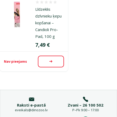
Atsauksmes 0%
Līdzeklis
dzīvnieku ķepu
kopšanai –
Candioli Pro-
Pad, 100 g
Cena
7,49 €
Nav pieejams
Apskatīt
Raksti e-pastā
Zvani – 26 100 502
eveikals@dinozoo.lv
P–Pk 9:00 – 17:00