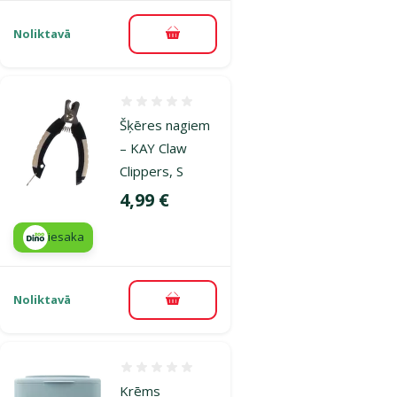
Noliktavā
Pievienot grozam
Atsauksmes 0%
Šķēres nagiem
– KAY Claw
Clippers, S
Cena
4,99 €
iesaka
Noliktavā
Pievienot grozam
Atsauksmes 0%
Krēms