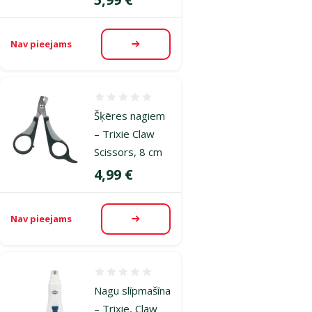
Nav pieejams
Apskatīt
Atsauksmes 0%
Šķēres nagiem
– Trixie Claw
Scissors, 8 cm
Cena
4,99 €
Nav pieejams
Apskatīt
Atsauksmes 0%
Nagu slīpmašīna
– Trixie, Claw