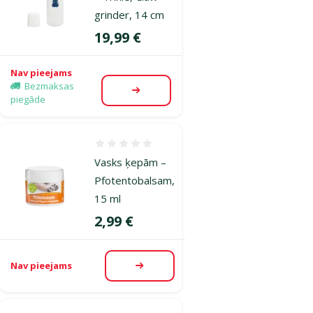
grinder, 14 cm
Cena
19,99 €
Nav pieejams
Bezmaksas
Apskatīt
piegāde
Atsauksmes 0%
Vasks ķepām –
Pfotentobalsam,
15 ml
Cena
2,99 €
Nav pieejams
Apskatīt