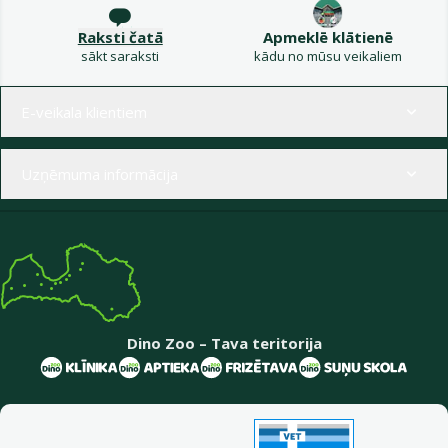
Raksti čatā
Apmeklē klātienē
sākt saraksti
kādu no mūsu veikaliem
Izvēlne kājenē
E-veikala klientiem
Uzņēmuma informācija
Dino Zoo – Tava teritorija