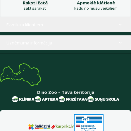
Raksti čatā
Apmeklē klātienē
sākt saraksti
kādu no mūsu veikaliem
Izvēlne kājenē
E-veikala klientiem
Uzņēmuma informācija
Dino Zoo – Tava teritorija