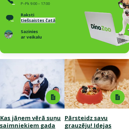
P–Pk 9:00 – 17:00
Raksti
tiešsaistes čatā
Sazinies
ar veikalu
Kas jāņem vērā suņu
Pārsteidz savu
saimniekiem gada
grauzēju! Idejas