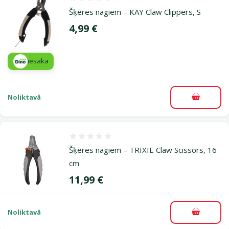
Atsauksmes 0%
Šķēres nagiem – KAY Claw Clippers, S
Cena
4,99 €
iesaka
Noliktavā
Pievieno
Atsauksmes 0%
Šķēres nagiem – TRIXIE Claw Scissors, 16
cm
Cena
11,99 €
Noliktavā
Pievieno