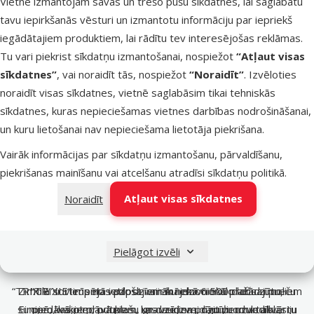
Vietnē izmantojam savas un trešo pušu sīkdatnes, lai saglabātu
tavu iepirkšanās vēsturi un izmantotu informāciju par iepriekš
iegādātajiem produktiem, lai rādītu tev interesējošas reklāmas.
Tu vari piekrist sīkdatņu izmantošanai, nospiežot
“Atļaut visas
sīkdatnes”
, vai noraidīt tās, nospiežot
“Noraidīt”
. Izvēloties
noraidīt visas sīkdatnes, vietnē saglabāsim tikai tehniskās
sīkdatnes, kuras nepieciešamas vietnes darbības nodrošināšanai,
un kuru lietošanai nav nepieciešama lietotāja piekrišana.
Vairāk informācijas par sīkdatņu izmantošanu, pārvaldīšanu,
piekrišanas mainīšanu vai atcelšanu atradīsi
sīkdatņu politikā
.
Atļaut visas sīkdatnes
Noraidīt
Pielāgot izvēli
TRIXIE – līderis mājdzīvnieku preču nozarē jau 50 gadus
Plašs un daudzveidīgs preču klāsts mājdzīvniekiem
Rūpes par mājdzīvnieku labsajūtu un komfortu
“TRIXIE” ir viens no vadošajiem mājdzīvnieku preču zīmoliem
Zīmola sortimentā ietilpst vairāk nekā 6 500 dažādu preču
“TRIXIE” rūpējas par dzīvnieku emocionālo labsajūtu,
suņiem, kaķiem, putniem, grauzējiem, rāpuļiem un akvāriju
Eiropā, kas piedāvā plašu un daudzveidīgu produktu klāstu
piedāvājot produktus, kas veicina pozitīvu uzvedību,