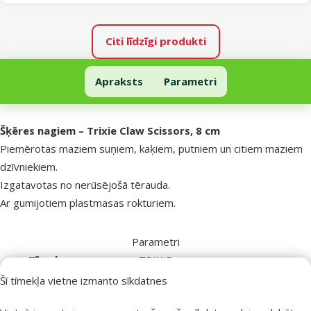
Citi līdzīgi produkti
Šķēres nagiem – Trixie Claw Scissors, 8 cm
Apraksts
Parametri
Uz lapas sākumu
superzoo.product.detail.content
Šķēres nagiem – Trixie Claw Scissors, 8 cm
Piemērotas maziem suņiem, kaķiem, putniem un citiem maziem
dzīvniekiem.
Izgatavotas no nerūsējošā tērauda.
Ar gumijotiem plastmasas rokturiem.
Parametri
Zīmols
TRIXIE
Numurs katalogā
2191
Šī tīmekļa vietne izmanto sīkdatnes
EAN
4011905023731