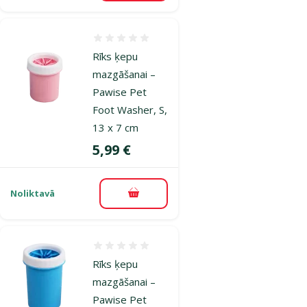
Atsauksmes 0%
Rīks ķepu
mazgāšanai –
Pawise Pet
Foot Washer, S,
13 x 7 cm
Cena
5,99 €
Noliktavā
Pievienot grozam
Atsauksmes 0%
Rīks ķepu
mazgāšanai –
Pawise Pet