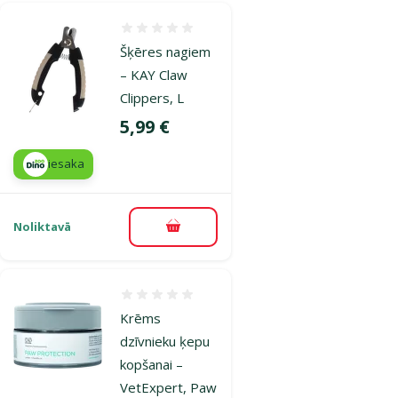
Atsauksmes 0%
Šķēres nagiem
– KAY Claw
Clippers, L
Cena
5,99 €
iesaka
Noliktavā
Pievienot grozam
Atsauksmes 0%
Krēms
dzīvnieku ķepu
kopšanai –
VetExpert, Paw