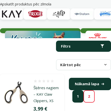
Apskatīt produktus pēc zīmola
Aktuālie notikumi
Parametriskais filtrs
Atlasītie filtri
Produkti kategorijā Nagu un ķepu kopšana
Filtrs
Kārtot pēc
Atsauksmes 0%
Nākamā lapa
Šķēres nagiem
– KAY Claw
1
2
Clippers, XS
Cena
3,99 €