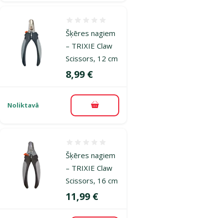
Atsauksmes 0%
Šķēres nagiem
– TRIXIE Claw
Scissors, 12 cm
Cena
8,99 €
Noliktavā
Pievienot grozam
Atsauksmes 0%
Šķēres nagiem
– TRIXIE Claw
Scissors, 16 cm
Cena
11,99 €