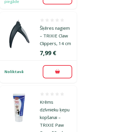
piegāde
Atsauksmes 0%
Šķēres nagiem
– TRIXIE Claw
Clippers, 14 cm
Cena
7,99 €
Noliktavā
Pievienot grozam
Atsauksmes 0%
Krēms
dzīvnieku ķepu
kopšanai –
TRIXIE Paw