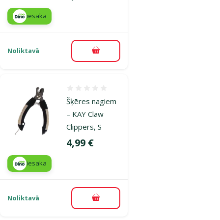
iesaka
Noliktavā
Pievienot grozam
Atsauksmes 0%
Šķēres nagiem
– KAY Claw
Clippers, S
Cena
4,99 €
iesaka
Noliktavā
Pievienot grozam