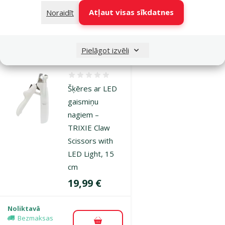
Cena
4,99 €
Atļaut visas sīkdatnes
Noraidīt
Noliktavā
Pievienot grozam
Pielāgot izvēli
Atsauksmes 0%
Šķēres ar LED
gaismiņu
nagiem –
TRIXIE Claw
Scissors with
LED Light, 15
cm
Cena
19,99 €
Noliktavā
Bezmaksas
Pievienot grozam