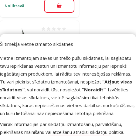
Noliktavā
Pievienot grozam
Atsauksmes 0%
Šķēres nagiem
Šī tīmekļa vietne izmanto sīkdatnes
– TRIXIE Claw
Clippers, 11 cm
Vietnē izmantojam savas un trešo pušu sīkdatnes, lai saglabātu
Cena
5,99 €
tavu iepirkšanās vēsturi un izmantotu informāciju par iepriekš
iegādātajiem produktiem, lai rādītu tev interesējošas reklāmas.
Tu vari piekrist sīkdatņu izmantošanai, nospiežot
“Atļaut visas
Noliktavā
Pievienot grozam
sīkdatnes”
, vai noraidīt tās, nospiežot
“Noraidīt”
. Izvēloties
noraidīt visas sīkdatnes, vietnē saglabāsim tikai tehniskās
sīkdatnes, kuras nepieciešamas vietnes darbības nodrošināšanai,
Atsauksmes 0%
Šķēres nagiem
un kuru lietošanai nav nepieciešama lietotāja piekrišana.
– Trixie Claw
Vairāk informācijas par sīkdatņu izmantošanu, pārvaldīšanu,
Scissors, 8 cm
piekrišanas mainīšanu vai atcelšanu atradīsi
sīkdatņu politikā
.