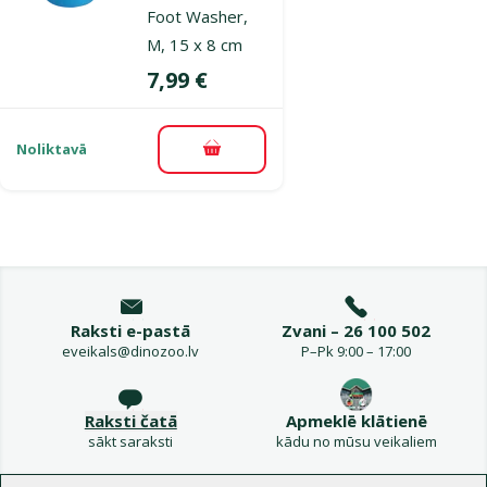
Foot Washer,
M, 15 x 8 cm
Cena
7,99 €
Noliktavā
Pievienot grozam
Raksti e-pastā
Zvani – 26 100 502
eveikals@dinozoo.lv
P–Pk 9:00 – 17:00
Raksti čatā
Apmeklē klātienē
sākt saraksti
kādu no mūsu veikaliem
Izvēlne kājenē