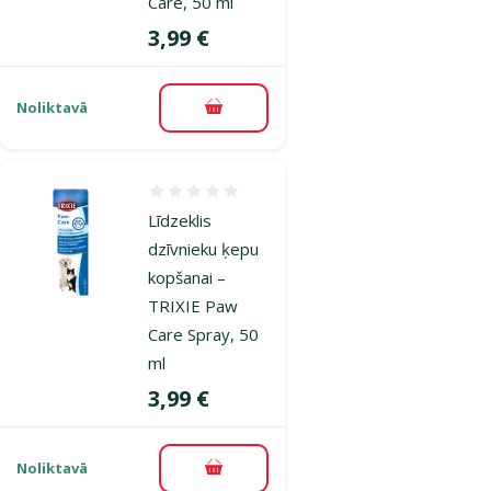
Care, 50 ml
Cena
3,99 €
Noliktavā
Pievienot grozam
Atsauksmes 0%
Līdzeklis
dzīvnieku ķepu
kopšanai –
TRIXIE Paw
Care Spray, 50
ml
Cena
3,99 €
Noliktavā
Pievienot grozam