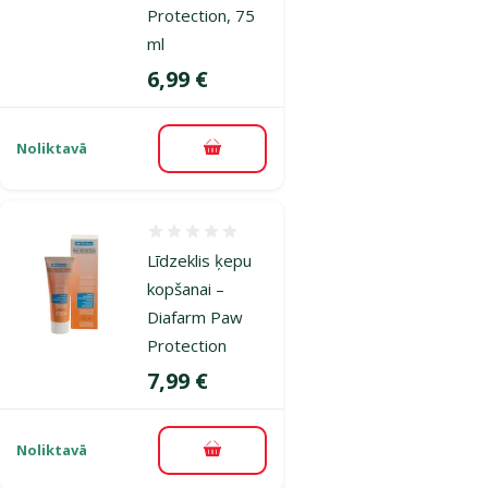
Protection, 75
ml
Cena
6,99 €
Noliktavā
Pievienot grozam
Atsauksmes 0%
Līdzeklis ķepu
kopšanai –
Diafarm Paw
Protection
Cena
7,99 €
Noliktavā
Pievienot grozam