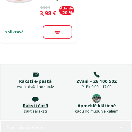
Oriģinālā cena
4,99 €
Atlaide
Cena
3,98 €
-20 %
Noliktavā
Pievienot grozam
Raksti e-pastā
Zvani – 26 100 502
eveikals@dinozoo.lv
P–Pk 9:00 – 17:00
Raksti čatā
Apmeklē klātienē
sākt saraksti
kādu no mūsu veikaliem
Izvēlne kājenē
E-veikala klientiem