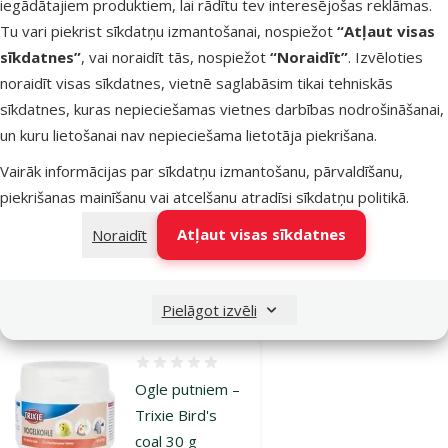
Atsauksmes 0%
iegādātajiem produktiem, lai rādītu tev interesējošas reklāmas.
Vitamīni
Tu vari piekrist sīkdatņu izmantošanai, nospiežot
“Atļaut visas
putniem un
sīkdatnes”
, vai noraidīt tās, nospiežot
“Noraidīt”
. Izvēloties
citiem
noraidīt visas sīkdatnes, vietnē saglabāsim tikai tehniskās
dzīvniekiem –
sīkdatnes, kuras nepieciešamas vietnes darbības nodrošināšanai,
Avifood
un kuru lietošanai nav nepieciešama lietotāja piekrišana.
Palmgloss, 100
Vairāk informācijas par sīkdatņu izmantošanu, pārvaldīšanu,
ml
piekrišanas mainīšanu vai atcelšanu atradīsi
sīkdatņu politikā
.
Cena
45,99 €
Atļaut visas sīkdatnes
Noraidīt
Noliktavā
Bezmaksas
Pievienot grozam
piegāde
Pielāgot izvēli
Atsauksmes 0%
Ogle putniem –
Trixie Bird's
coal 30 g