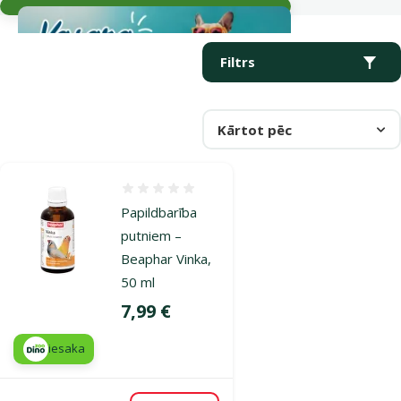
Parametriskais filtrs
Atlasītie filtri
Produkti kategorijā Papildbarība un vitamīni putniem
Filtrs
Kārtot pēc
Atsauksmes 0%
Papildbarība
putniem –
Beaphar Vinka,
50 ml
Cena
7,99 €
iesaka