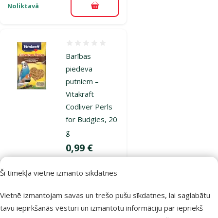
Noliktavā
Pievienot grozam
Atsauksmes 0%
Barības
piedeva
putniem –
Vitakraft
Codliver Perls
for Budgies, 20
g
Cena
0,99 €
Šī tīmekļa vietne izmanto sīkdatnes
Noliktavā
Pievienot grozam
Vietnē izmantojam savas un trešo pušu sīkdatnes, lai saglabātu
tavu iepirkšanās vēsturi un izmantotu informāciju par iepriekš