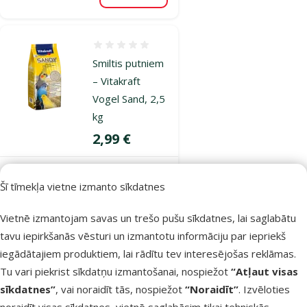
Atsauksmes 0%
Smiltis putniem
– Vitakraft
Vogel Sand, 2,5
kg
Cena
2,99 €
Noliktavā
Šī tīmekļa vietne izmanto sīkdatnes
Pievienot grozam
Vietnē izmantojam savas un trešo pušu sīkdatnes, lai saglabātu
tavu iepirkšanās vēsturi un izmantotu informāciju par iepriekš
Atsauksmes 0%
Smiltis putniem
iegādātajiem produktiem, lai rādītu tev interesējošas reklāmas.
– Versele-Laga
Tu vari piekrist sīkdatņu izmantošanai, nospiežot
“Atļaut visas
Grit Prestige
sīkdatnes”
, vai noraidīt tās, nospiežot
“Noraidīt”
. Izvēloties
pro Bird, 2,5 kg
noraidīt visas sīkdatnes, vietnē saglabāsim tikai tehniskās