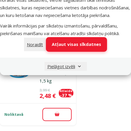
sīkdatnes, kuras nepieciešamas vietnes darbības nodrošināšanai,
Cena
4,99 €
un kuru lietošanai nav nepieciešama lietotāja piekrišana.
Vairāk informācijas par sīkdatņu izmantošanu, pārvaldīšanu,
Noliktavā
Pievienot grozam
piekrišanas mainīšanu vai atcelšanu atradīsi
sīkdatņu politikā
.
Atļaut visas sīkdatnes
Noraidīt
Atsauksmes 0%
Smiltis putniem
– Avicentra,
Pielāgot izvēli
Sand for bird,
1,5 kg
Oriģinālā cena
3,99 €
Atlaide
Cena
2,48 €
-37 %
Noliktavā
Pievienot grozam