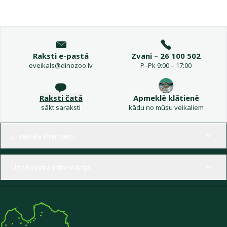
Raksti e-pastā
Zvani – 26 100 502
eveikals@dinozoo.lv
P–Pk 9:00 – 17:00
Raksti čatā
Apmeklē klātienē
sākt saraksti
kādu no mūsu veikaliem
Izvēlne kājenē
E-veikala klientiem
Uzņēmuma informācija