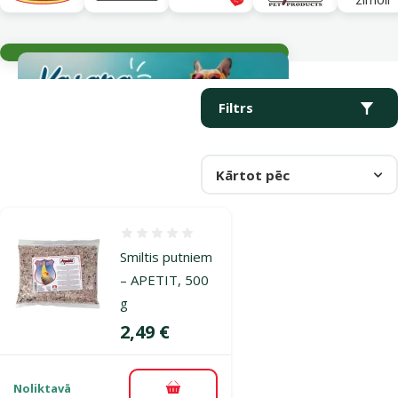
Aktuālie notikumi
Parametriskais filtrs
Atlasītie filtri
Produkti kategorijā Smiltis putniem
Filtrs
Kārtot pēc
Atsauksmes 0%
Smiltis putniem
– APETIT, 500
g
Cena
2,49 €
Noliktavā
Pievienot grozam