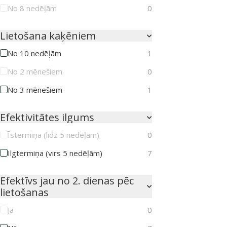
No 8 nedēļām
0
Lietošana kaķēniem
No 10 nedēļām
1
No 2 mēnešiem
0
No 3 mēnešiem
1
Efektivitātes ilgums
Īstermiņa (līdz 5 nedēļām)
0
Ilgtermiņa (virs 5 nedēļām)
7
Efektīvs jau no 2. dienas pēc
lietošanas
Jā
0