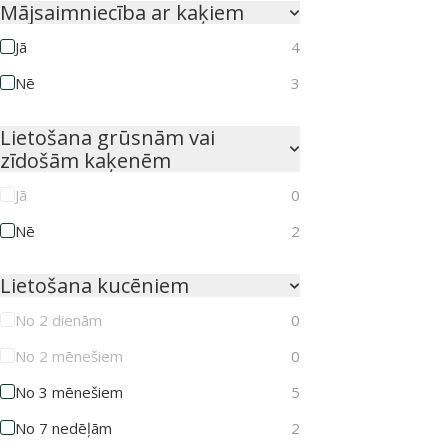
Mājsaimniecība ar kaķiem
Jā
4
Nē
3
Lietošana grūsnām vai
zīdošām kaķenēm
Jā
0
Nē
2
Lietošana kucēniem
No 2 dienām
0
No 2 mēnešiem
0
No 3 mēnešiem
5
No 7 nedēļām
2