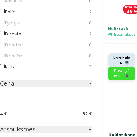
Advantix
0
Atlaid
-46 
Bolfo
2
Fypryst
0
Noliktavā
Foresto
2
Bezmaksas 
Frontline
0
FrontPro
0
E-veikala
cena 💻
Kiltix
3
Pasargā
mīluli 🕷️
Cena
4 €
52 €
Atsauksmes
Kaklasiksna 