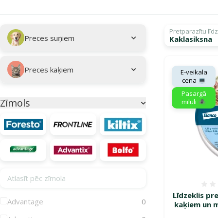
Apakškategorija
Atlasītie filtri
Pretparazītu līd
Preces suņiem
Kaklasiksna
Kampaņa: "Pasar
Preces kaķiem
E-veikala
cena 💻
Pasargā
Zīmols
mīluli 🕷️
Parametriskais filtrs
Atlasīt pēc zīmola
Līdzeklis pr
Advantage
0
kaķiem un m