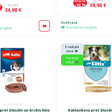
72,99 €
Atlaide
Cena
38,98 €
-46 %
Oriģinālā cena
65,99 €
e
Cena
34,98 €
%
Noliktavā
Bezmaksas piegāde
Pievienot grozam
piegāde
E-veikala
cena 💻
Pasargā
mīluli 🕷️
Atsauksmes 0%
Atsauk
pret blusām un ērcēm liela
Kaklasiksna pret blusā