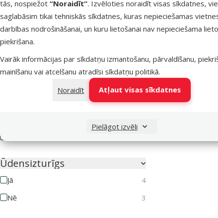
tās, nospiežot
“Noraidīt”
. Izvēloties noraidīt visas sīkdatnes, vi
Pretparazītu līdzekļa veids
saglabāsim tikai tehniskās sīkdatnes, kuras nepieciešamas vietne
Aerosols
1
darbības nodrošināšanai, un kuru lietošanai nav nepieciešama lieto
Kaklasiksna
7
piekrišana.
Pilieni
14
Vairāk informācijas par sīkdatņu izmantošanu, pārvaldīšanu, piekr
mainīšanu vai atcelšanu atradīsi
sīkdatņu politikā
.
Tabletes
4
Atļaut visas sīkdatnes
Noraidīt
Drošs ģimenēm ar bērniem
Jā
2
Pielāgot izvēli
Nē
5
Ūdensizturīgs
Jā
4
Nē
3