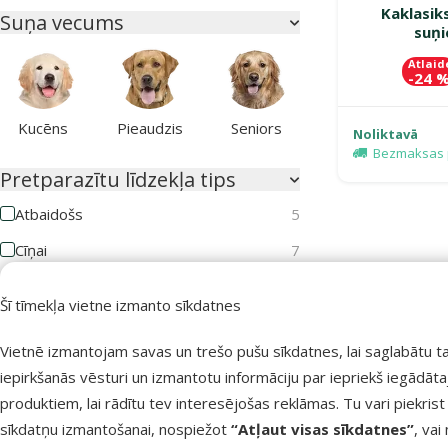
Kaklasik
Suņa vecums
suņi
Atlaid
-24 
Kucēns
Pieaudzis
Seniors
Noliktavā
Bezmaksas 
Pretparazītu līdzekļa tips
Atbaidošs
5
Cīņai
7
Kaķa vecums
Šī tīmekļa vietne izmanto sīkdatnes
Vietnē izmantojam savas un trešo pušu sīkdatnes, lai saglabātu t
iepirkšanās vēsturi un izmantotu informāciju par iepriekš iegādāt
produktiem, lai rādītu tev interesējošas reklāmas. Tu vari piekrist
Kaķēns
Pieaudzis
Seniors
sīkdatņu izmantošanai, nospiežot
“Atļaut visas sīkdatnes”
, vai