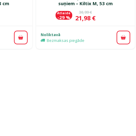
38 cm
suņiem – Kiltix M, 53 cm
ena
Oriģinālā cena
30,99 €
Atlaide
Cena
21,98 €
-29 %
Noliktavā
Pievienot grozam
Pievi
Bezmaksas piegāde