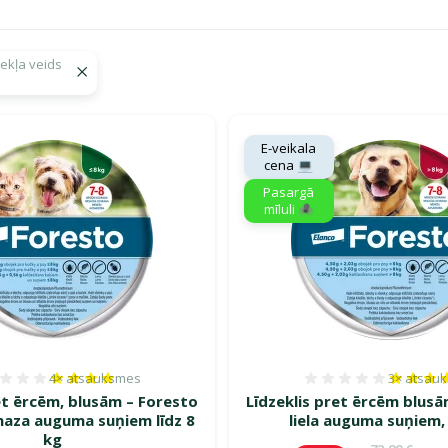
zekļa veids
gā savu mīluli 🕷️"
E-veikala
cena 💻
Pasargā
mīluli 🕷️
4×
atsauksmes
3×
atsau
Atsauksmes 80%, reitingu skaits: 4
Atsauksm
et ērcēm, blusām – Foresto
Līdzeklis pret ērcēm blusā
aza auguma suņiem līdz 8
liela auguma suņiem,
kg
Oriģinālā c