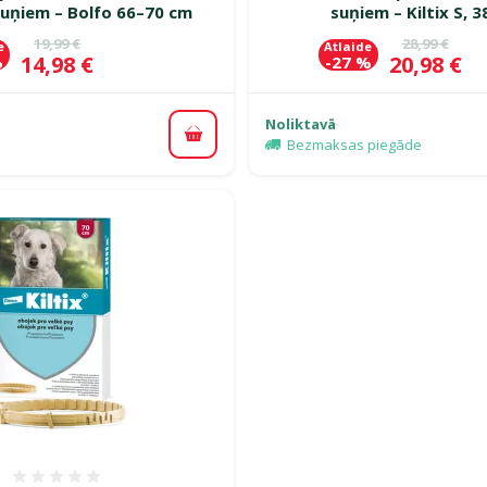
uņiem – Bolfo 66–70 cm
suņiem – Kiltix S, 
Oriģinālā cena
Oriģinālā c
19,99 €
28,99 €
e
Atlaide
Cena
Cena
14,98 €
20,98 €
%
-27 %
Noliktavā
Pievienot grozam
Bezmaksas piegāde
Atsauksmes 0%