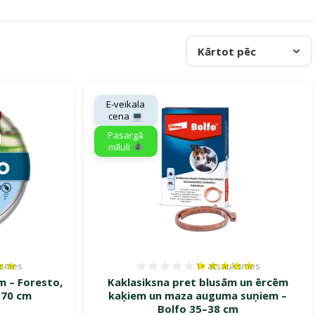
Kārtot pēc
E-veikala
cena 💻
Pasargā
mīluli 🕷️
ksmes
1×
atsauksmes
es 100%, reitingu skaits: 3
Atsauksmes 100%, reitin
m – Foresto,
Kaklasiksna pret blusām un ērcēm
 70 cm
kaķiem un maza auguma suņiem –
Bolfo 35–38 cm
ena