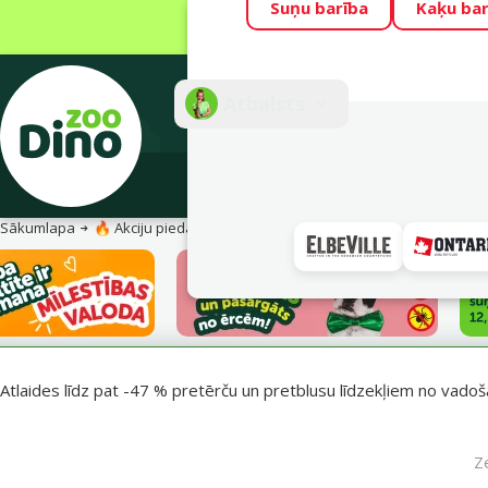
Suņu barība
Kaķu bar
Visu mēnesi Din
Fotokonkurss “G
Atbalsts
E-veik
Sākumlapa
🔥 Akciju piedāvājumi
Pasargā savu mīluli 🕷️
Atlaides līdz pat -47 % pretērču un pretblusu līdzekļiem no vadošaj
Z