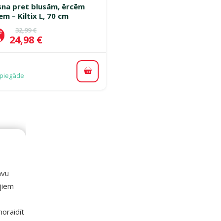
sna pret blusām, ērcēm
em – Kiltix L, 70 cm
Oriģinālā cena
32,99 €
e
Cena
24,98 €
%
Pievienot grozam
piegāde
avu
ajiem
 noraidīt