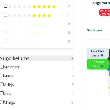
auguma s
Atsauksmes 100%
2
Atlaid
-25 
Atsauksmes 80%
1
Atsauksmes 60%
0
Noliktavā
Atsauksmes 40%
0
Atsauksmes 20%
0
E-veikala
cena 💻
Suņa lielums
Pasargā
mīluli 🕷️
Miniatūrs
3
Mazs
4
Vidējs
5
Liels
4
Milzīgs
3