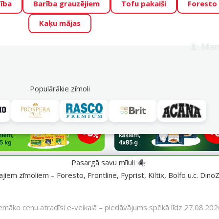
ība
Barība grauzējiem
Tofu pakaiši
Foresto
o Zoo piedāvā lieliskas cenas mīluļu TOP barībām! 🍖
→
Skat
Kaķu mājas
ADA ŪSAIŅI”!
Varbūt tieši Tavs mīlulis būs 2027. gada zvai
Man
Meklēt
als
Akciju piedāvājumi
Veikali
Pakalpojumi
P
39
Populārākie zīmoli
Pasargā savu mīluli 🕷️
iem zīmoliem – Foresto, Frontline, Fyprist, Kiltix, Bolfo u.c. DinoZ
emāko cenu atradīsi e-veikalā – piedāvājums spēkā līdz 27.08.202