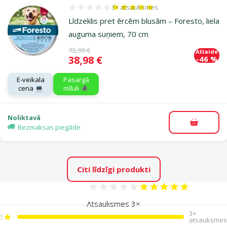
3×
atsauksmes
Atsauksmes 100%, reitingu skaits: 3
Līdzeklis pret ērcēm blusām – Foresto, liela
auguma suņiem, 70 cm
Oriģinālā cena
72,99 €
Atlaide
Cena
38,98 €
-46 %
E-veikala
Pasargā
cena 💻
mīluli 🕷️
Noliktavā
Pievieno
Bezmaksas piegāde
Citi līdzīgi produkti
Atsauksmes 100%
Atsauksmes 3×
3×
5
atsauksmes