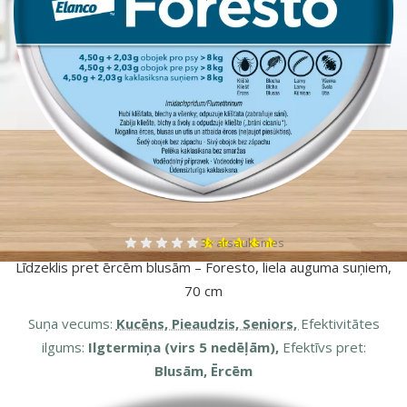
Atsauksmes 100%, reitingu skaits:
3×
atsauksmes
Līdzeklis pret ērcēm blusām – Foresto, liela auguma suņiem,
70 cm
Suņa vecums:
Kucēns, Pieaudzis, Seniors,
Efektivitātes
ilgums:
Ilgtermiņa (virs 5 nedēļām),
Efektīvs pret:
Blusām, Ērcēm