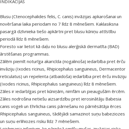
INDIKĀCIJAS
Blusu (Ctenocephalides felis, C. canis) invāzijas apkarošanai un
novēršanai laika periodam no 7 līdz 8 mēnešiem. Kaklasiksna
pasargā dzīvnieka tiešo apkārtni pret blusu kūniņu attīstību
periodā līdz 8 mēnešiem.
Foresto var lietot kā daļu no blusu alerģiskā dermatīta (BAD)
ārstēšanas programmas.
Zālēm piemīt noturīga akaricīda (nogalinoša) iedarbība pret ērču
invāziju (Ixodes ricinus, Rhipicephalus sanguineus, Dermacentor
reticulatus) un repelenta (atbaidoša) iedarbība pret ērču invāziju
(Ixodes ricinus, Rhipicephalus sanguineus) līdz 8 mēnešiem.
Zāles ir iedarbīgas pret kūniņām, nimfām un pieaugušām ērcēm.
Zāles nodrošina netiešu aizsardzību pret ierosinātāju Babesia
canis vogeli un Ehrlichia canis pārnešanu no pārnēsātāja ērces
Rhipicephalus sanguineus, tādējādi samazinot suņu babeziozes
un suņu erlihiozes risku līdz 7 mēnešiem.
Leishmania infantum, ko pārnēsā smilšu mušas, invāzijas riska