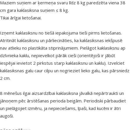
Maziem suņiem ar ķermeņa svaru līdz 8 kg paredzēta viena 38
cm gara kaklasiksna suņiem ≤ 8 kg.
Tikai ārīgai lietošanai.
Izņemt kaklasiksnu no tiešā iepakojuma tieši pirms lietošanas.
Atritināt kaklasiksnu un pārliecināties, ka kaklasiksnas iekšpusē
nav atlieku no plastikāta stiprinājumiem. Pielāgot kaklasiksnu ap
dzīvnieka kaklu, nepievelkot pārāk cieši (orientējoši ir jābūt
iespējai ievietot 2 pirkstus starp kaklasiksnu un kaklu). Izvelciet
kaklasiksnas galu caur cilpu un nogrieziet lieko galu, kas pārsniedz
2 cm.
8 mēnešus ilgai aizsardzībai kaklasiksna jāvalkā nepārtraukti un
jānoņem pēc ārstēšanas perioda beigām. Periodiski pārbaudiet
un pielāgojiet izmēru, ja nepieciešams, īpaši, kad kucēni ir ātri
augoši.