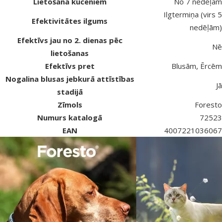
Lietošana kucēniem
No 7 nedēļām
Ilgtermiņa (virs 5
Efektivitātes ilgums
nedēļām)
Efektīvs jau no 2. dienas pēc
Nē
lietošanas
Efektīvs pret
Blusām, Ērcēm
Nogalina blusas jebkurā attīstības
Jā
stadijā
Zīmols
Foresto
Numurs katalogā
72523
EAN
4007221036067