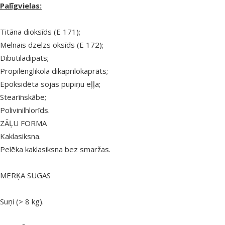
Palīgvielas:
Titāna dioksīds (E 171);
Melnais dzelzs oksīds (E 172);
Dibutiladipāts;
Propilēnglikola dikaprilokaprāts;
Epoksidēta sojas pupiņu eļļa;
Stearīnskābe;
Polivinilhlorīds.
ZĀĻU FORMA
Kaklasiksna.
Pelēka kaklasiksna bez smaržas.
MĒRĶA SUGAS
Suņi (> 8 kg).