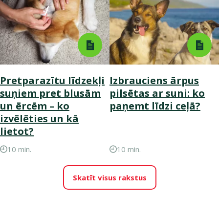
Pretparazītu līdzekļi
Izbrauciens ārpus
suņiem pret blusām
pilsētas ar suni: ko
un ērcēm – ko
paņemt līdzi ceļā?
izvēlēties un kā
lietot?
10 min.
10 min.
Skatīt visus rakstus