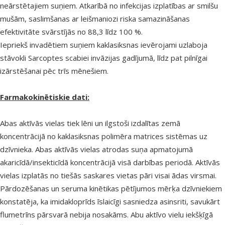
neārstētajiem suņiem. Atkarībā no infekcijas izplatības ar smilšu
mušām, saslimšanas ar leišmaniozi riska samazināšanas
efektivitāte svārstījās no 88,3 līdz 100 %.
Iepriekš invadētiem suņiem kaklasiksnas ievērojami uzlaboja
stāvokli Sarcoptes scabiei invāzijas gadījumā, līdz pat pilnīgai
izārstēšanai pēc trīs mēnešiem.
Farmakokinētiskie dati:
Abas aktīvās vielas tiek lēni un ilgstoši izdalītas zemā
koncentrācijā no kaklasiksnas polimēra matrices sistēmas uz
dzīvnieka. Abas aktīvās vielas atrodas suņa apmatojumā
akaricīdā/insekticīdā koncentrācijā visā darbības periodā. Aktīvās
vielas izplatās no tiešās saskares vietas pāri visai ādas virsmai.
Pārdozēšanas un seruma kinētikas pētījumos mērķa dzīvniekiem
konstatēja, ka imidakloprīds īslaicīgi sasniedza asinsriti, savukārt
flumetrīns pārsvarā nebija nosakāms. Abu aktīvo vielu iekšķīgā