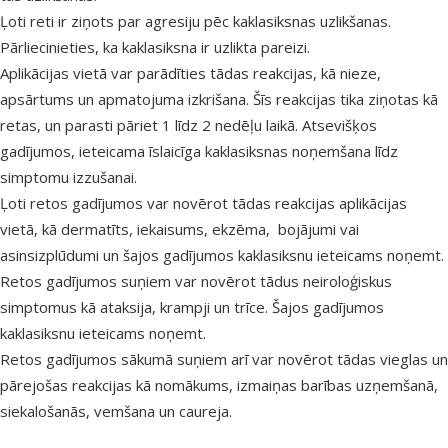
Ļoti reti ir ziņots par agresiju pēc kaklasiksnas uzlikšanas.
Pārliecinieties, ka kaklasiksna ir uzlikta pareizi.
Aplikācijas vietā var parādīties tādas reakcijas, kā nieze,
apsārtums un apmatojuma izkrišana. Šīs reakcijas tika ziņotas kā
retas, un parasti pāriet 1 līdz 2 nedēļu laikā. Atsevišķos
gadījumos, ieteicama īslaicīga kaklasiksnas noņemšana līdz
simptomu izzušanai.
Ļoti retos gadījumos var novērot tādas reakcijas aplikācijas
vietā, kā dermatīts, iekaisums, ekzēma, bojājumi vai
asinsizplūdumi un šajos gadījumos kaklasiksnu ieteicams noņemt.
Retos gadījumos suņiem var novērot tādus neiroloģiskus
simptomus kā ataksija, krampji un trīce. Šajos gadījumos
kaklasiksnu ieteicams noņemt.
Retos gadījumos sākumā suņiem arī var novērot tādas vieglas un
pārejošas reakcijas kā nomākums, izmaiņas barības uzņemšanā,
siekalošanās, vemšana un caureja.