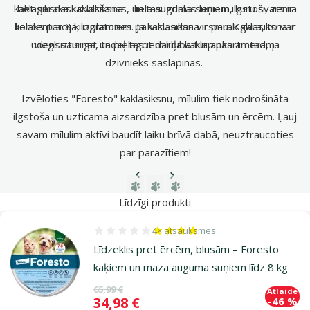
kaklasiksnas uzvilkšanas, un tās izdalās lēni un ilgstoši, zemā
bet garākā kaklasiksna – liela auguma suņiem, kuru svars ir
koncentrācijā, izplatoties pa visu ādas virsmu. Kaklasiksna ir
lielāks par 8 kilogramiem. Ja kaklasiksna ir pārāk gara, to var
ūdensizturīga, tādēļ tās iedarbība turpinās arī tad, ja
viegli saīsināt un pielāgot mīluļa kakla apkārtmēram.
dzīvnieks saslapinās.
Izvēloties "Foresto" kaklasiksnu, mīlulim tiek nodrošināta
ilgstoša un uzticama aizsardzība pret blusām un ērcēm. Ļauj
savam mīlulim aktīvi baudīt laiku brīvā dabā, neuztraucoties
par parazītiem!
Iepriekšējā lapa
Nākamā lapa
Dodieties uz lapu 1
Dodieties uz lapu 2
Dodieties uz lapu 3
Līdzīgi produkti
4×
atsauksmes
Atsauksmes 80%, reitingu skaits: 4
Līdzeklis pret ērcēm, blusām – Foresto
kaķiem un maza auguma suņiem līdz 8 kg
Oriģinālā cena
65,99 €
Atlaide
Cena
34,98 €
-46 %