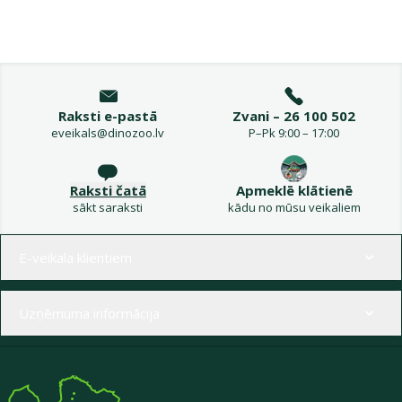
Raksti e-pastā
Zvani – 26 100 502
eveikals@dinozoo.lv
P–Pk 9:00 – 17:00
Raksti čatā
Apmeklē klātienē
sākt saraksti
kādu no mūsu veikaliem
Izvēlne kājenē
E-veikala klientiem
Uzņēmuma informācija