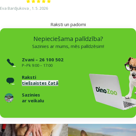
Atsauksmes 100%
Eva Bardjukova ,
1. 5. 2026
Raksti un padomi
Nepieciešama palīdzība?
Sazinies ar mums, mēs palīdzēsim!
Zvani – 26 100 502
P–Pk 9:00 – 17:00
Raksti
tiešsaistes čatā
Sazinies
ar veikalu