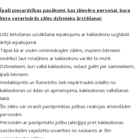
Īpaši piesardzības pasākumi, kas jāievēro personai, kura
lieto veterinārās zāles dzīvnieku ārstēšanai:
Līdz lietošanas uzsākšanai iepakojumu ar kaklasiksnu uzglabāt
ārējā iepakojumā.
Tāpat kā ar visām veterinārajām zālēm, maziem bērniem
nedrīkst ļaut rotaļāties ar kaklasiksnu vai likt to mutē.
Dzīvniekiem, kuri valkā kaklasiksnu, neļaut gulēt pie saimniekiem,
īpaši bērniem.
Imidakloprīds un flumetrīns tiek nepārtraukti izdalīts no
kaklasiksnas uz ādas un apmatojuma, kaklasiksnas valkāšanas
laikā.
Šīs zāles var izraisīt pastiprinātas jutības reakcijas atsevišķām
personām.
Personām ar pastiprinātu jutību (alerģiju) pret kaklasiksnas
sastāvdaļām vajadzētu izvairīties no saskares ar šīm