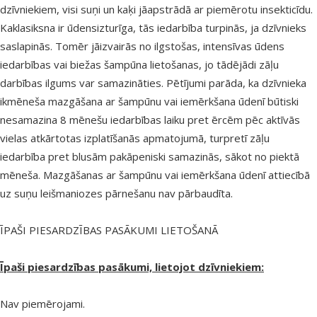
dzīvniekiem, visi suņi un kaķi jāapstrādā ar piemērotu insekticīdu.
Kaklasiksna ir ūdensizturīga, tās iedarbība turpinās, ja dzīvnieks
saslapinās. Tomēr jāizvairās no ilgstošas, intensīvas ūdens
iedarbības vai biežas šampūna lietošanas, jo tādējādi zāļu
darbības ilgums var samazināties. Pētījumi parāda, ka dzīvnieka
ikmēneša mazgāšana ar šampūnu vai iemērkšana ūdenī būtiski
nesamazina 8 mēnešu iedarbības laiku pret ērcēm pēc aktīvās
vielas atkārtotas izplatīšanās apmatojumā, turpretī zāļu
iedarbība pret blusām pakāpeniski samazinās, sākot no piektā
mēneša. Mazgāšanas ar šampūnu vai iemērkšana ūdenī attiecībā
uz suņu leišmaniozes pārnešanu nav pārbaudīta.
ĪPAŠI PIESARDZĪBAS PASĀKUMI LIETOŠANĀ
Īpaši piesardzības pasākumi, lietojot dzīvniekiem:
Nav piemērojami.