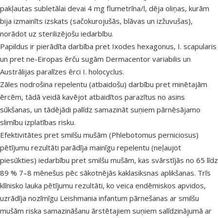
pakļautas subletālai devai 4 mg flumetrīna/l, dēja oliņas, kurām
bija izmainīts izskats (sačokurojušās, blāvas un izžuvušas),
norādot uz sterilizējošu iedarbību.
Papildus ir pierādīta darbība pret Ixodes hexagonus, I. scapularis
un pret ne-Eiropas ērču sugām Dermacentor variabilis un
Austrālijas paralīzes ērci I. holocyclus.
Zāles nodrošina repelentu (atbaidošu) darbību pret minētajām
ērcēm, tādā veidā kavējot atbaidītos parazītus no asins
sūkšanas, un tādējādi palīdz samazināt suņiem pārnēsājamo
slimību izplatības risku.
Efektivitātes pret smilšu mušām (Phlebotomus perniciosus)
pētījumu rezultāti parādīja mainīgu repelentu (neļaujot
piesūkties) iedarbību pret smilšu mušām, kas svārstījās no 65 līdz
89 % 7–8 mēnešus pēc sākotnējās kaklasiksnas aplikšanas. Trīs
klīnisko lauka pētījumu rezultāti, ko veica endēmiskos apvidos,
uzrādīja nozīmīgu Leishmania infantum pārnešanas ar smilšu
mušām riska samazināšanu ārstētajiem suņiem salīdzinājumā ar