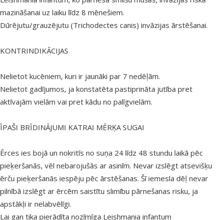
mazināšanai uz laiku līdz 8 mēnešiem.
Dūrējutu/grauzējutu (Trichodectes canis) invāzijas ārstēšanai.
KONTRINDIKĀCIJAS
Nelietot kucēniem, kuri ir jaunāki par 7 nedēļām.
Nelietot gadījumos, ja konstatēta pastiprināta jutība pret
aktīvajām vielām vai pret kādu no palīgvielām.
ĪPAŠI BRĪDINĀJUMI KATRAI MĒRĶA SUGAI
Ērces ies bojā un nokritīs no suņa 24 līdz 48 stundu laikā pēc
pieķeršanās, vēl nebarojušās ar asinīm. Nevar izslēgt atsevišķu
ērču pieķeršanās iespēju pēc ārstēšanas. Šī iemesla dēļ nevar
pilnībā izslēgt ar ērcēm saistītu slimību pārnešanas risku, ja
apstākļi ir nelabvēlīgi.
Lai gan tika pierādīta nozīmīga Leishmania infantum