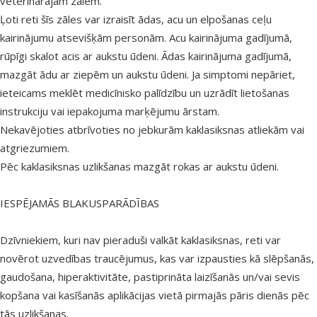
veterinārajām zālēm.
Ļoti reti šīs zāles var izraisīt ādas, acu un elpošanas ceļu
kairinājumu atsevišķām personām. Acu kairinājuma gadījumā,
rūpīgi skalot acis ar aukstu ūdeni. Ādas kairinājuma gadījumā,
mazgāt ādu ar ziepēm un aukstu ūdeni. Ja simptomi nepāriet,
ieteicams meklēt medicīnisko palīdzību un uzrādīt lietošanas
instrukciju vai iepakojuma marķējumu ārstam.
Nekavējoties atbrīvoties no jebkurām kaklasiksnas atliekām vai
atgriezumiem.
Pēc kaklasiksnas uzlikšanas mazgāt rokas ar aukstu ūdeni.
IESPĒJAMĀS BLAKUSPARĀDĪBAS
Dzīvniekiem, kuri nav pieraduši valkāt kaklasiksnas, reti var
novērot uzvedības traucējumus, kas var izpausties kā slēpšanās,
gaudošana, hiperaktivitāte, pastiprināta laizīšanās un/vai sevis
kopšana vai kasīšanās aplikācijas vietā pirmajās pāris dienās pēc
tās uzlikšanas.