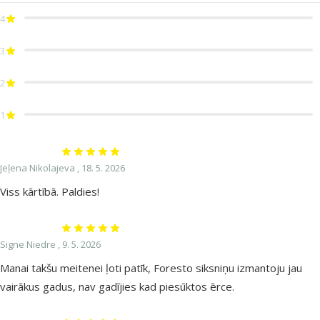
4
3
2
1
Atsauksmes 100%
Jeļena Nikolajeva ,
18. 5. 2026
Viss kārtībā. Paldies!
Atsauksmes 100%
Signe Niedre ,
9. 5. 2026
Manai takšu meitenei ļoti patīk, Foresto siksniņu izmantoju jau
vairākus gadus, nav gadījies kad piesūktos ērce.