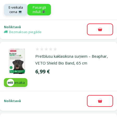
E-veikala
Pasargā
cena 💻
mīluli 🕷️
Noliktavā
Pievieno
Bezmaksas piegāde
Atsauksmes 0%
Pretblusu kaklasiksna suņiem – Beaphar,
VETO Shield Bio Band, 65 cm
Cena
6,99 €
iesaka
Noliktavā
Pievieno