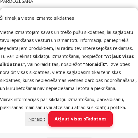
PĀRDOZĒŠANA
Kaklasiksnas veida dēļ pārdozēšana ir maz ticama un
Šī tīmekļa vietne izmanto sīkdatnes
pārdozēšanas pazīmes nav sagaidāmas.
Vietnē izmantojam savas un trešo pušu sīkdatnes, lai saglabātu
Pārdozēšana, valkājot 5 kaklasiksnas ap kaklu, tika pētīta 8
tavu iepirkšanās vēsturi un izmantotu informāciju par iepriekš
mēnešus ilgu periodu pieaugušiem suņiem un 6 mēnešus ilgu
iegādātajiem produktiem, lai rādītu tev interesējošas reklāmas.
periodu 7 nedēļas veciem kucēniem, un netika novērotas
Tu vari piekrist sīkdatņu izmantošanai, nospiežot
“Atļaut visas
nevēlamas reakcijas, izņemot nelielu apmatojuma izkrišanu un
sīkdatnes”
, vai noraidīt tās, nospiežot
“Noraidīt”
. Izvēloties
vieglas ādas reakcijas.
noraidīt visas sīkdatnes, vietnē saglabāsim tikai tehniskās
Ja gadās, ka dzīvnieks apēd kaklasiksnu var novērot vieglus
sīkdatnes, kuras nepieciešamas vietnes darbības nodrošināšanai,
gremošanas traucējumus (piemēram, šķidras fekālijas).
un kuru lietošanai nav nepieciešama lietotāja piekrišana.
FARMAKOLOĢISKĀS ĪPAŠĪBAS
Vairāk informācijas par sīkdatņu izmantošanu, pārvaldīšanu,
piekrišanas mainīšanu vai atcelšanu atradīsi
sīkdatņu politikā
.
Farmakoterapeitiskā grupa:
pretektoparazītu līdzekļi,
Atļaut visas sīkdatnes
Noraidīt
insekticīdi un repelenti, piretrīni, ieskaitot to sintētiskos
savienojumus, flumetrīna kombinācijas.