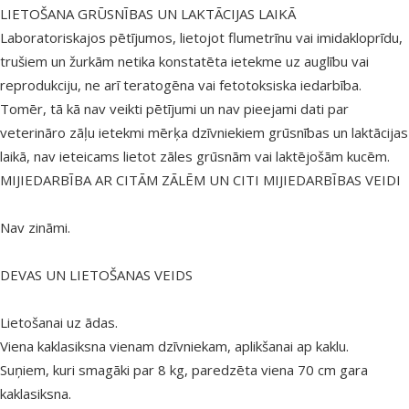
LIETOŠANA GRŪSNĪBAS UN LAKTĀCIJAS LAIKĀ
Laboratoriskajos pētījumos, lietojot flumetrīnu vai imidakloprīdu,
trušiem un žurkām netika konstatēta ietekme uz auglību vai
reprodukciju, ne arī teratogēna vai fetotoksiska iedarbība.
Tomēr, tā kā nav veikti pētījumi un nav pieejami dati par
veterināro zāļu ietekmi mērķa dzīvniekiem grūsnības un laktācijas
laikā, nav ieteicams lietot zāles grūsnām vai laktējošām kucēm.
MIJIEDARBĪBA AR CITĀM ZĀLĒM UN CITI MIJIEDARBĪBAS VEIDI
Nav zināmi.
DEVAS UN LIETOŠANAS VEIDS
Lietošanai uz ādas.
Viena kaklasiksna vienam dzīvniekam, aplikšanai ap kaklu.
Suņiem, kuri smagāki par 8 kg, paredzēta viena 70 cm gara
kaklasiksna.