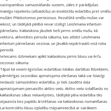
sastopamības samazināšanās suņiem, zāles ir parādījušas
mainīgu repelentu (atbaidošu) un insekticīdu iedarbību pret smilšu
mušām Phlebotomus perniciosus. Rezultātā smilšu mušas var
iekost, un tādējādi pilnībā nevar izslēgt Leishmania infantum
pārnešanu. Kaklasiksna jāuzliek tieši pirms smilšu mušu, kā
vektora, aktivitātes perioda sākuma, kas atbilst Leishmania
infantum pārnešanas sezonai, un jāvalkā nepārtraukti visā riska
periodā.
Ieteicams dzīvniekam aplikt kaklasiksnu pirms blusu vai ērču
sezonas sākuma.
Tāpat kā visiem ilgstošas iedarbības lokālas darbības līdzekļiem,
pārmērīgas sezonālas apmatojuma izkrišanas laikā var īslaicīgi
nedaudz samazināties iedarbība, jo tiek zaudēta daļa
apmatojumam piesaistīto aktīvo vielu. Aktīvo vielu izdalīšanās no
kaklasiksnas sākas nekavējoties, tādējādi pilna iedarbība tiks
atjaunota bez papildu ārstēšanas vai kaklasiksnas nomainīšanas.
Lai kontrolētu blusu izplatību mājsaimniecībā ar vairākiem