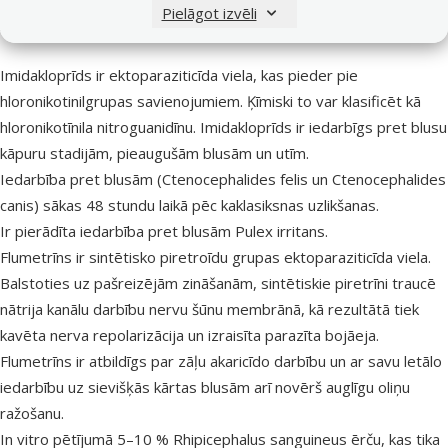
Pielāgot izvēli
Farmakodinamiskās īpašības:
Imidakloprīds ir ektoparaziticīda viela, kas pieder pie
hloronikotinilgrupas savienojumiem. Ķīmiski to var klasificēt kā
hloronikotīnila nitroguanidīnu. Imidakloprīds ir iedarbīgs pret blusu
kāpuru stadijām, pieaugušām blusām un utīm.
Iedarbība pret blusām (Ctenocephalides felis un Ctenocephalides
canis) sākas 48 stundu laikā pēc kaklasiksnas uzlikšanas.
Ir pierādīta iedarbība pret blusām Pulex irritans.
Flumetrīns ir sintētisko piretroīdu grupas ektoparaziticīda viela.
Balstoties uz pašreizējām zināšanām, sintētiskie piretrīni traucē
nātrija kanālu darbību nervu šūnu membrānā, kā rezultātā tiek
kavēta nerva repolarizācija un izraisīta parazīta bojāeja.
Flumetrīns ir atbildīgs par zāļu akaricīdo darbību un ar savu letālo
iedarbību uz sievišķās kārtas blusām arī novērš auglīgu oliņu
ražošanu.
In vitro pētījumā 5–10 % Rhipicephalus sanguineus ērču, kas tika