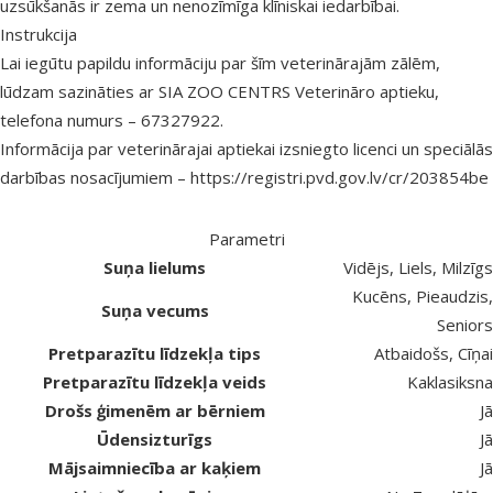
uzsūkšanās ir zema un nenozīmīga klīniskai iedarbībai.
Instrukcija
Lai iegūtu papildu informāciju par šīm veterinārajām zālēm,
lūdzam sazināties ar SIA ZOO CENTRS Veterināro aptieku,
telefona numurs – 67327922.
Informācija par veterinārajai aptiekai izsniegto licenci un speciālās
darbības nosacījumiem –
https://registri.pvd.gov.lv/cr/203854be
Parametri
Suņa lielums
Vidējs, Liels, Milzīgs
Kucēns, Pieaudzis,
Suņa vecums
Seniors
Pretparazītu līdzekļa tips
Atbaidošs, Cīņai
Pretparazītu līdzekļa veids
Kaklasiksna
Drošs ģimenēm ar bērniem
Jā
Ūdensizturīgs
Jā
Mājsaimniecība ar kaķiem
Jā