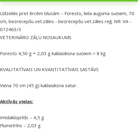
superzoo.product.detail.content
Līdzeklis pret ērcēm blusām – Foresto, liela auguma suņiem, 70
cm, bezrecepšu vet.zāles - bezrecepšu vet.zāles reģ. NR: VA -
072463/3
VETERINĀRO ZĀĻU NOSAUKUMS
Foresto 4,50 g + 2,03 g kaklasiksna suņiem > 8 kg
KVALITATĪVAIS UN KVANTITATĪVAIS SASTĀVS
Viena 70 cm (45 g) kaklasiksna satur:
Aktīvās vielas:
Imidakloprīds – 4,5 g
Flumetrīns – 2,03 g