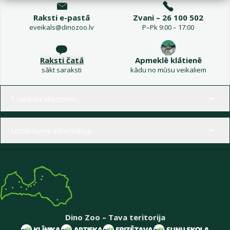
Raksti e-pastā
Zvani – 26 100 502
eveikals@dinozoo.lv
P–Pk 9:00 – 17:00
Raksti čatā
Apmeklē klātienē
sākt saraksti
kādu no mūsu veikaliem
Izvēlne kājenē
E-veikala klientiem
Uzņēmuma informācija
Dino Zoo – Tava teritorija