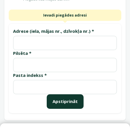
Ievadi piegādes adresi
Adrese (iela, mājas nr., dzīvokļa nr.) *
Pilsēta *
Pasta indekss *
Apstiprināt
Saņemšanas punkti