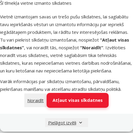
Šī tīmekļa vietne izmanto sīkdatnes
Latvijas Pasts pakomāti
otrdien
Vietnē izmantojam savas un trešo pušu sīkdatnes, lai saglabātu
tavu iepirkšanās vēsturi un izmantotu informāciju par iepriekš
iegādātajiem produktiem, lai rādītu tev interesējošas reklāmas.
LATVIJAS PASTS nodaļas
otrdien
Tu vari piekrist sīkdatņu izmantošanai, nospiežot
“Atļaut visas
sīkdatnes”
, vai noraidīt tās, nospiežot
“Noraidīt”
. Izvēloties
noraidīt visas sīkdatnes, vietnē saglabāsim tikai tehniskās
OMNIVA pakomāti
otrdien
sīkdatnes, kuras nepieciešamas vietnes darbības nodrošināšanai,
un kuru lietošanai nav nepieciešama lietotāja piekrišana.
Vairāk informācijas par sīkdatņu izmantošanu, pārvaldīšanu,
DPD Pickup tīkls
otrdien
piekrišanas mainīšanu vai atcelšanu atradīsi
sīkdatņu politikā
.
Atļaut visas sīkdatnes
Noraidīt
Pievienot grozam
Pielāgot izvēli