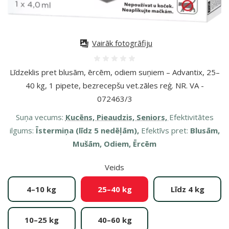
Vairāk fotogrāfiju
Atsauksmes 0%
Līdzeklis pret blusām, ērcēm, odiem suņiem – Advantix, 25–
40 kg, 1 pipete, bezrecepšu vet.zāles reģ. NR. VA -
072463/3
Suņa vecums:
Kucēns, Pieaudzis, Seniors,
Efektivitātes
ilgums:
Īstermiņa (līdz 5 nedēļām),
Efektīvs pret:
Blusām,
Mušām, Odiem, Ērcēm
Veids
4–10 kg
25–40 kg
Līdz 4 kg
10–25 kg
40–60 kg