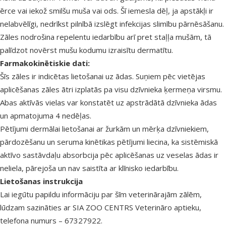
ērce vai iekož smilšu muša vai ods. Šī iemesla dēļ, ja apstākļi ir
nelabvēlīgi, nedrīkst pilnībā izslēgt infekcijas slimību pārnēsāšanu.
Zāles nodrošina repelentu iedarbību arī pret staļļa mušām, tā
palīdzot novērst mušu kodumu izraisītu dermatītu.
Farmakokinētiskie dati:
Šīs zāles ir indicētas lietošanai uz ādas. Suņiem pēc vietējas
aplicēšanas zāles ātri izplatās pa visu dzīvnieka ķermeņa virsmu.
Abas aktīvās vielas var konstatēt uz apstrādātā dzīvnieka ādas
un apmatojuma 4 nedēļas.
Pētījumi dermālai lietošanai ar žurkām un mērķa dzīvniekiem,
pārdozēšanu un seruma kinētikas pētījumi liecina, ka sistēmiskā
aktīvo sastāvdaļu absorbcija pēc aplicēšanas uz veselas ādas ir
neliela, pārejoša un nav saistīta ar klīnisko iedarbību.
Lietošanas instrukcija
Lai iegūtu papildu informāciju par šīm veterinārajām zālēm,
lūdzam sazināties ar SIA ZOO CENTRS Veterināro aptieku,
telefona numurs – 67327922.