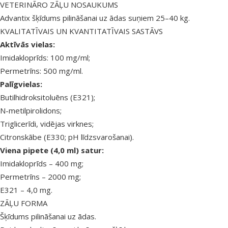
VETERINĀRO ZĀĻU NOSAUKUMS
Advantix šķīdums pilināšanai uz ādas suņiem 25–40 kg.
KVALITATĪVAIS UN KVANTITATĪVAIS SASTĀVS
Aktīvās vielas:
Imidakloprīds: 100 mg/ml;
Permetrīns: 500 mg/ml.
Palīgvielas:
Butilhidroksitoluēns (E321);
N-metilpirolidons;
Triglicerīdi, vidējas virknes;
Citronskābe (E330; pH līdzsvarošanai).
Viena pipete (4,0 ml) satur:
Imidakloprīds – 400 mg;
Permetrīns – 2000 mg;
E321 – 4,0 mg.
ZĀĻU FORMA
Šķīdums pilināšanai uz ādas.