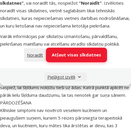
sīkdatnes”
, vai noraidīt tās, nospiežot
“Noraidīt”
. Izvēloties
uzliek uz pipetes. Pagriež vāciņu, lai pārdurtu plombu, tad noņem
noraidīt visas sīkdatnes, vietnē saglabāsim tikai tehniskās
vāciņu no pipetes.
sīkdatnes, kuras nepieciešamas vietnes darbības nodrošināšanai,
Suņiem, kuru ķermeņa svars ir 10 kg vai mazāk:
un kuru lietošanai nav nepieciešama lietotāja piekrišana.
Sunim esot stāvus pozīcijā, starp lāpstiņām pašķir apmatojumu,
līdz kļūst redzama āda. Pipetes galu novieto uz ādas un vairākas
Vairāk informācijas par sīkdatņu izmantošanu, pārvaldīšanu,
reizes pipeti spēcīgi saspiež, lai tās saturs nokļūtu tieši uz ādas.
piekrišanas mainīšanu vai atcelšanu atradīsi
sīkdatņu politikā
.
Suņiem, kuru ķermeņa svars ir vairāk kā 10 kg:
Atļaut visas sīkdatnes
Noraidīt
Sunim esot stāvus pozīcijā, viss Advantix pipetes saturs jāaplicē
uz muguras vienmērīgi četros punktos, sākot no lāpstiņām līdz
astes pamatnei. Katrā punktā pašķir apmatojumu, līdz kļūst
Pielāgot izvēli
redzama āda. Pipetes galu novieto uz ādas un pipeti viegli
saspiež, lai šķīdums nokļūtu tieši uz ādas. Katrā punktā aplicēt ne
pārāk lielu šķīduma daudzumu, lai tas nenotek gar suņa sāniem.
PĀRDOZĒŠANA
Klīniskie simptomi nav novēroti veseliem kucēniem un
pieaugušiem suņiem, kuriem 5 reizes pārsniegta terapeitiskā
deva, un kucēniem, kuru mātes tika ārstētas ar devu, kas 3