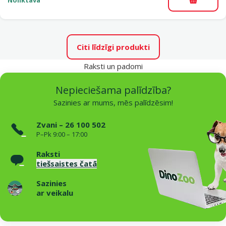
Noliktavā
Pievieno
Citi līdzīgi produkti
Raksti un padomi
Nepieciešama palīdzība?
Sazinies ar mums, mēs palīdzēsim!
Zvani – 26 100 502
P–Pk 9:00 – 17:00
Raksti
tiešsaistes čatā
Sazinies
ar veikalu