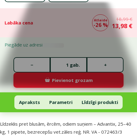
18,99 €
Atlaide
Labāka cena
-26 %
13,98 €
Piegāde uz adresi
Gabalu skaits *
−
+
gab.
Pievienot grozam
Līdzeklis pret blusām, ērcēm, odiem suņiem – Advantix, 25–40 kg, 1 p
Pievienot grozam
Apraksts
Parametri
Līdzīgi produkti
Uz lapas sākumu
superzoo.product.detail.content
Līdzeklis pret blusām, ērcēm, odiem suņiem – Advantix, 25–40
kg, 1 pipete, bezrecepšu vet.zāles reģ. NR. VA - 072463/3