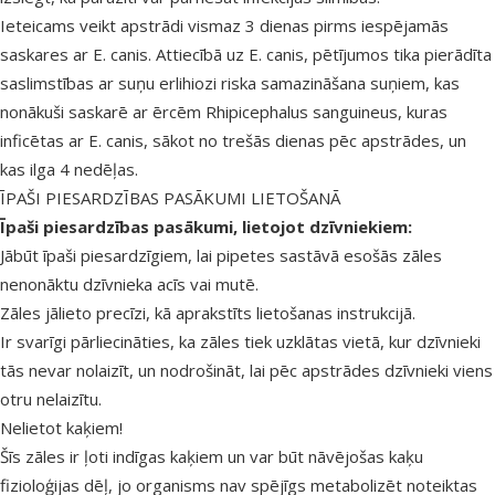
Ieteicams veikt apstrādi vismaz 3 dienas pirms iespējamās
saskares ar E. canis. Attiecībā uz E. canis, pētījumos tika pierādīta
saslimstības ar suņu erlihiozi riska samazināšana suņiem, kas
nonākuši saskarē ar ērcēm Rhipicephalus sanguineus, kuras
inficētas ar E. canis, sākot no trešās dienas pēc apstrādes, un
kas ilga 4 nedēļas.
ĪPAŠI PIESARDZĪBAS PASĀKUMI LIETOŠANĀ
Īpaši piesardzības pasākumi, lietojot dzīvniekiem:
Jābūt īpaši piesardzīgiem, lai pipetes sastāvā esošās zāles
nenonāktu dzīvnieka acīs vai mutē.
Zāles jālieto precīzi, kā aprakstīts lietošanas instrukcijā.
Ir svarīgi pārliecināties, ka zāles tiek uzklātas vietā, kur dzīvnieki
tās nevar nolaizīt, un nodrošināt, lai pēc apstrādes dzīvnieki viens
otru nelaizītu.
Nelietot kaķiem!
Šīs zāles ir ļoti indīgas kaķiem un var būt nāvējošas kaķu
fizioloģijas dēļ, jo organisms nav spējīgs metabolizēt noteiktas