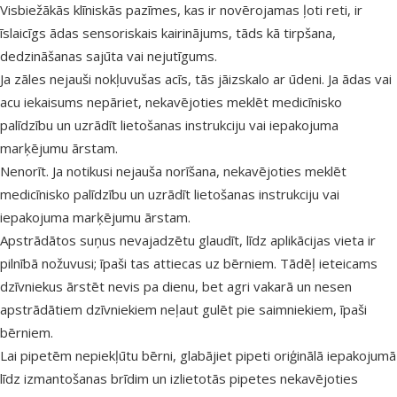
Visbiežākās klīniskās pazīmes, kas ir novērojamas ļoti reti, ir
īslaicīgs ādas sensoriskais kairinājums, tāds kā tirpšana,
dedzināšanas sajūta vai nejutīgums.
Ja zāles nejauši nokļuvušas acīs, tās jāizskalo ar ūdeni. Ja ādas vai
acu iekaisums nepāriet, nekavējoties meklēt medicīnisko
palīdzību un uzrādīt lietošanas instrukciju vai iepakojuma
marķējumu ārstam.
Nenorīt. Ja notikusi nejauša norīšana, nekavējoties meklēt
medicīnisko palīdzību un uzrādīt lietošanas instrukciju vai
iepakojuma marķējumu ārstam.
Apstrādātos suņus nevajadzētu glaudīt, līdz aplikācijas vieta ir
pilnībā nožuvusi; īpaši tas attiecas uz bērniem. Tādēļ ieteicams
dzīvniekus ārstēt nevis pa dienu, bet agri vakarā un nesen
apstrādātiem dzīvniekiem neļaut gulēt pie saimniekiem, īpaši
bērniem.
Lai pipetēm nepiekļūtu bērni, glabājiet pipeti oriģinālā iepakojumā
līdz izmantošanas brīdim un izlietotās pipetes nekavējoties