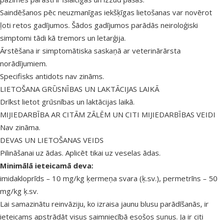
Saindēšanos pēc neuzmanīgas iekšķīgas lietošanas var novērot
ļoti retos gadījumos. Šādos gadījumos parādās neiroloģiski
simptomi tādi kā tremors un letarģija.
Ārstēšana ir simptomātiska saskaņā ar veterinārārsta
norādījumiem.
Specifisks antidots nav zināms.
LIETOŠANA GRŪSNĪBAS UN LAKTĀCIJAS LAIKĀ
Drīkst lietot grūsnības un laktācijas laikā.
MIJIEDARBĪBA AR CITĀM ZĀLĒM UN CITI MIJIEDARBĪBAS VEIDI
Nav zināma.
DEVAS UN LIETOŠANAS VEIDS
Pilināšanai uz ādas. Aplicēt tikai uz veselas ādas.
Minimālā ieteicamā deva:
imidakloprīds – 10 mg/kg ķermeņa svara (ķ.sv.), permetrīns – 50
mg/kg ķ.sv.
Lai samazinātu reinvāziju, ko izraisa jaunu blusu parādīšanās, ir
ieteicams apstrādāt visus saimniecībā esošos suņus. Ja ir citi