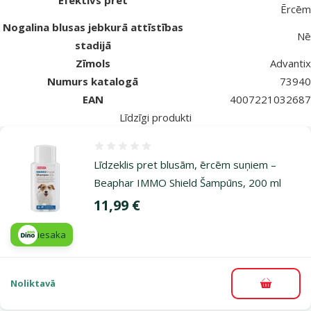
Efektīvs pret
Ērcēm
Nogalina blusas jebkurā attīstības
Nē
stadijā
Zīmols
Advantix
Numurs katalogā
73940
EAN
4007221032687
Līdzīgi produkti
Atsauksmes 0%
L­īdzeklis pret blusām, ērcēm suņiem –
Beaphar IMMO Shield Šampūns, 200 ml
Cena
11,99 €
iesaka
Noliktavā
Pievieno