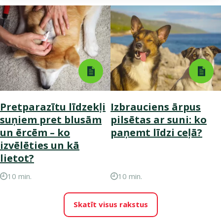
Pretparazītu līdzekļi
Izbrauciens ārpus
suņiem pret blusām
pilsētas ar suni: ko
un ērcēm – ko
paņemt līdzi ceļā?
izvēlēties un kā
lietot?
10 min.
10 min.
Skatīt visus rakstus