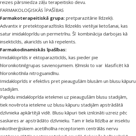
reizes pārsniedza zāļu terapeitisko devu.
FARMAKOLOĢISKĀS ĪPAŠĪBAS
Farmakoterapeitiskā grupa:
pretparazitārie līdzekļi.
Advantix ir pretektoparazītisks līdzeklis vietējai lietošanai, kas
satur imidakloprīdu un permetrīnu. Šī kombinācija darbojas kā
insekticīds, akaricīds un kā repelents.
Farmakodinamiskās īpašības:
Imidakloprīds ir ektoparaziticīds, kas pieder pie
hloronikotinilgrupas savienojumiem. Ķīmiski to var klasificēt kā
hloronikotīnila nitroguanidīnu.
Imidakloprīds ir efektīvs pret pieaugušām blusām un blusu kāpuru
stadijām.
Papildu imidakloprīda ietekmei uz pieaugušām blusu stadijām,
tiek novērota ietekme uz blusu kāpuru stadijām apstrādātā
dzīvnieka apkārtējā vidē. Blusu kāpuri tiek iznīcināti uzreiz pēc
saskares ar apstrādāto dzīvnieku. Tam ir liela līdzība ar insektu
nikotīnerģiskiem acetilholīna receptoriem centrālās nervu