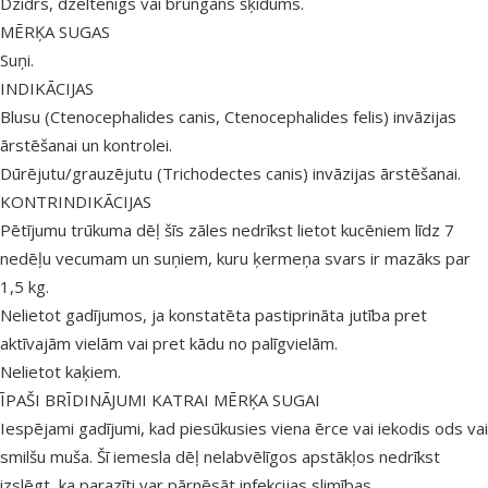
Dzidrs, dzeltenīgs vai brūngans šķīdums.
MĒRĶA SUGAS
Suņi.
INDIKĀCIJAS
Blusu (Ctenocephalides canis, Ctenocephalides felis) invāzijas
ārstēšanai un kontrolei.
Dūrējutu/grauzējutu (Trichodectes canis) invāzijas ārstēšanai.
KONTRINDIKĀCIJAS
Pētījumu trūkuma dēļ šīs zāles nedrīkst lietot kucēniem līdz 7
nedēļu vecumam un suņiem, kuru ķermeņa svars ir mazāks par
1,5 kg.
Nelietot gadījumos, ja konstatēta pastiprināta jutība pret
aktīvajām vielām vai pret kādu no palīgvielām.
Nelietot kaķiem.
ĪPAŠI BRĪDINĀJUMI KATRAI MĒRĶA SUGAI
Iespējami gadījumi, kad piesūkusies viena ērce vai iekodis ods vai
smilšu muša. Šī iemesla dēļ nelabvēlīgos apstākļos nedrīkst
izslēgt, ka parazīti var pārnēsāt infekcijas slimības.