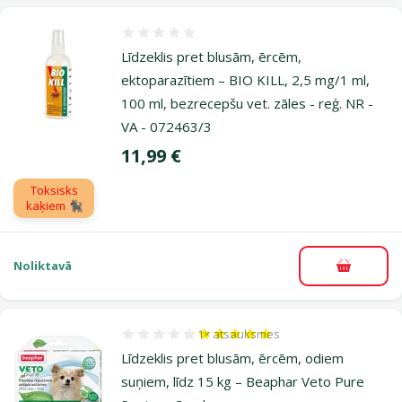
Atsauksmes 0%
Līdzeklis pret blusām, ērcēm,
ektoparazītiem – BIO KILL, 2,5 mg/1 ml,
100 ml, bezrecepšu vet. zāles - reģ. NR -
VA - 072463/3
Cena
11,99 €
Toksisks
kaķiem 🐈‍⬛
Noliktavā
Pievieno
1×
atsauksmes
Atsauksmes 100%, reitingu skaits: 1
Līdzeklis pret blusām, ērcēm, odiem
suņiem, līdz 15 kg – Beaphar Veto Pure