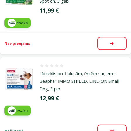
Spot on, 3 gab.
Cena
11,99 €
iesaka
Nav pieejams
Apskatīt
Atsauksmes 0%
Līdzeklis pret blusām, ērcēm suņiem –
Beaphar IMMO SHIELD, LINE-ON Small
Dog, 3 pip.
Cena
12,99 €
iesaka