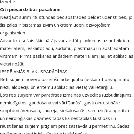
izmetiet.
Citi piesardzības pasākumi:
Neatļaut sunim 48 stundas pēc apstrādes peldēt ūdenstilpēs, jo
šīs zāles ir bīstamas zivīm un citiem ūdenī dzīvojošiem
organismiem.
Advantix esošais šķīdinātājs var atstāt plankumus uz noteiktiem
materiāliem, ieskaitot ādu, audumu, plastmasu un apstrādātām
virsmām. Pirms saskares ar šādiem materiāliem ļaujiet aplikācijas
vietai nožūt.
IESPĒJAMĀS BLAKUSPARĀDĪBAS
Reti suņiem novēro pārejošu ādas jutību (ieskaitot pastiprinātu
niezi, alopēciju un eritēmu aplikācijas vietā) vai letarģiju.
Ļoti reti suņiem var parādīties izmaiņas uzvedībā (uzbudinājums,
nemierīgums, gaudošana vai vārtīšanās), gastrointestinālie
simptomi (vemšana, caureja, siekalošanās, samazināta apetīte)
un neiroloģiskas pazīmes tādas kā nestabilas kustības un
raustīšanās suņiem jutīgiem pret sastāvdaļu permetrīnu. Šādas
pazīmes parasti ir īslaicīgas un izzūd pašas.