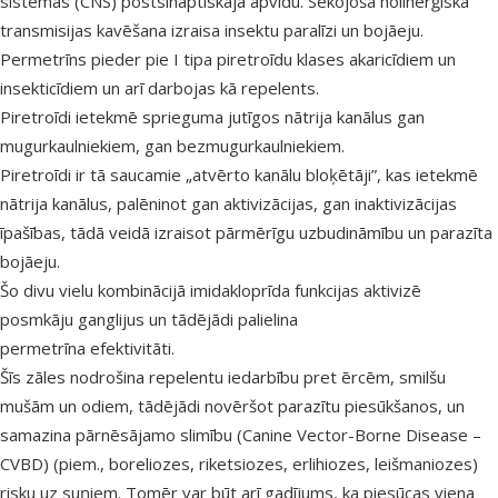
sistēmas (CNS) postsinaptiskajā apvidū. Sekojoša holīnerģiskā
transmisijas kavēšana izraisa insektu paralīzi un bojāeju.
Permetrīns pieder pie I tipa piretroīdu klases akaricīdiem un
insekticīdiem un arī darbojas kā repelents.
Piretroīdi ietekmē sprieguma jutīgos nātrija kanālus gan
mugurkaulniekiem, gan bezmugurkaulniekiem.
Piretroīdi ir tā saucamie „atvērto kanālu bloķētāji”, kas ietekmē
nātrija kanālus, palēninot gan aktivizācijas, gan inaktivizācijas
īpašības, tādā veidā izraisot pārmērīgu uzbudināmību un parazīta
bojāeju.
Šo divu vielu kombinācijā imidakloprīda funkcijas aktivizē
posmkāju ganglijus un tādējādi palielina
permetrīna efektivitāti.
Šīs zāles nodrošina repelentu iedarbību pret ērcēm, smilšu
mušām un odiem, tādējādi novēršot parazītu piesūkšanos, un
samazina pārnēsājamo slimību (Canine Vector-Borne Disease –
CVBD) (piem., boreliozes, riketsiozes, erlihiozes, leišmaniozes)
risku uz suņiem. Tomēr var būt arī gadījums, ka piesūcas viena