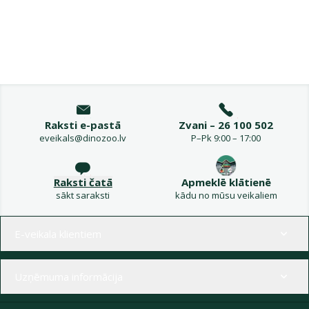
Raksti e-pastā
Zvani – 26 100 502
eveikals@dinozoo.lv
P–Pk 9:00 – 17:00
Raksti čatā
Apmeklē klātienē
sākt saraksti
kādu no mūsu veikaliem
Izvēlne kājenē
E-veikala klientiem
Uzņēmuma informācija