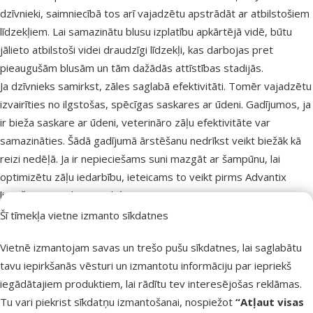
dzīvnieki, saimniecībā tos arī vajadzētu apstrādāt ar atbilstošiem
līdzekļiem. Lai samazinātu blusu izplatību apkārtējā vidē, būtu
jālieto atbilstoši videi draudzīgi līdzekļi, kas darbojas pret
pieaugušām blusām un tām dažādās attīstības stadijās.
Ja dzīvnieks samirkst, zāles saglabā efektivitāti. Tomēr vajadzētu
izvairīties no ilgstošas, spēcīgas saskares ar ūdeni. Gadījumos, ja
ir bieža saskare ar ūdeni, veterināro zāļu efektivitāte var
samazināties. Šādā gadījumā ārstēšanu nedrīkst veikt biežāk kā
reizi nedēļā. Ja ir nepieciešams suni mazgāt ar šampūnu, lai
optimizētu zāļu iedarbību, ieteicams to veikt pirms Advantix
lietošanas vai divas nedēļas pēc tās.
Utu invāzijas gadījumā ieteicams 30 dienas pēc ārstēšanas veikt
Šī tīmekļa vietne izmanto sīkdatnes
klīnisko izmeklēšanu, jo dažiem dzīvniekiem var būt nepieciešama
Vietnē izmantojam savas un trešo pušu sīkdatnes, lai saglabātu
atkārtota ārstēšana.
tavu iepirkšanās vēsturi un izmantotu informāciju par iepriekš
Lietošana:
iegādātajiem produktiem, lai rādītu tev interesējošas reklāmas.
Izņemiet pipeti no iepakojuma. Turot pipeti vertikālā stāvoklī,
Tu vari piekrist sīkdatņu izmantošanai, nospiežot
“Atļaut visas
atskrūvē un noņem vāciņu. Pagriež vāciņu un ar pretējo galu