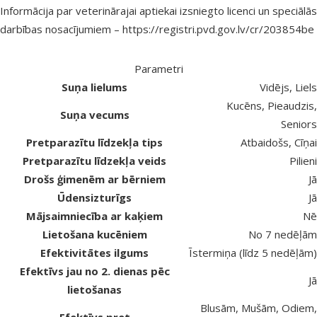
Informācija par veterinārajai aptiekai izsniegto licenci un speciālās
darbības nosacījumiem –
https://registri.pvd.gov.lv/cr/203854be
Parametri
Suņa lielums
Vidējs, Liels
Kucēns, Pieaudzis,
Suņa vecums
Seniors
Pretparazītu līdzekļa tips
Atbaidošs, Cīņai
Pretparazītu līdzekļa veids
Pilieni
Drošs ģimenēm ar bērniem
Jā
Ūdensizturīgs
Jā
Mājsaimniecība ar kaķiem
Nē
Lietošana kucēniem
No 7 nedēļām
Efektivitātes ilgums
Īstermiņa (līdz 5 nedēļām)
Efektīvs jau no 2. dienas pēc
Jā
lietošanas
Blusām, Mušām, Odiem,