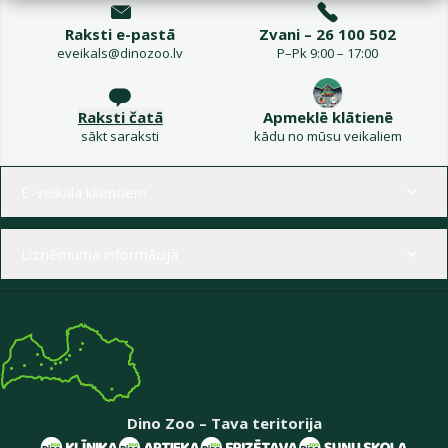
Raksti e-pastā
Zvani – 26 100 502
eveikals@dinozoo.lv
P–Pk 9:00 – 17:00
Raksti čatā
Apmeklē klātienē
sākt saraksti
kādu no mūsu veikaliem
Izvēlne kājenē
E-veikala klientiem
Uzņēmuma informācija
Dino Zoo – Tava teritorija