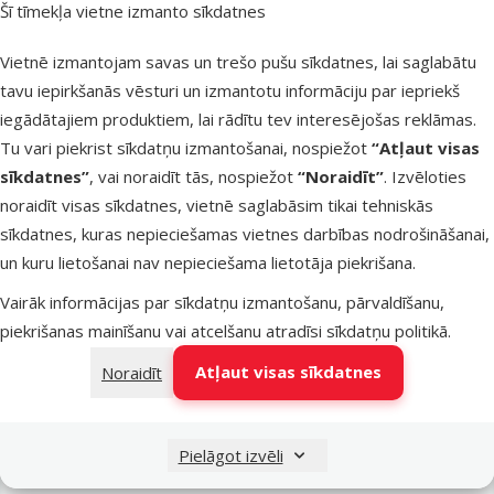
Šī tīmekļa vietne izmanto sīkdatnes
Latvijas Pasts pakomāti
pirmdien
Vietnē izmantojam savas un trešo pušu sīkdatnes, lai saglabātu
tavu iepirkšanās vēsturi un izmantotu informāciju par iepriekš
iegādātajiem produktiem, lai rādītu tev interesējošas reklāmas.
LATVIJAS PASTS nodaļas
pirmdien
Tu vari piekrist sīkdatņu izmantošanai, nospiežot
“Atļaut visas
sīkdatnes”
, vai noraidīt tās, nospiežot
“Noraidīt”
. Izvēloties
noraidīt visas sīkdatnes, vietnē saglabāsim tikai tehniskās
OMNIVA pakomāti
pirmdien
sīkdatnes, kuras nepieciešamas vietnes darbības nodrošināšanai,
un kuru lietošanai nav nepieciešama lietotāja piekrišana.
Vairāk informācijas par sīkdatņu izmantošanu, pārvaldīšanu,
DPD Pickup tīkls
pirmdien
piekrišanas mainīšanu vai atcelšanu atradīsi
sīkdatņu politikā
.
Atļaut visas sīkdatnes
Noraidīt
Pievienot grozam
Pielāgot izvēli