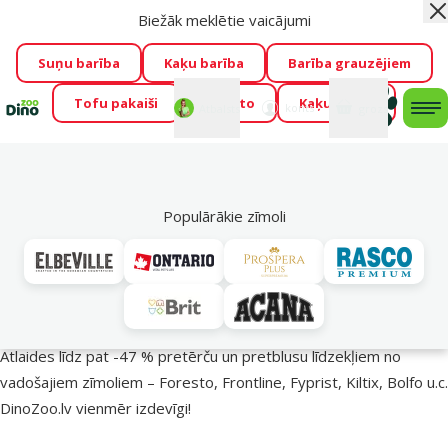
Biežāk meklētie vaicājumi
Aiz
Visu mēnesi Dino Zoo piedāvā lieliskas cenas mīluļu TOP
barībām! 🍖
→
Skatīt piedāvājumu!
Suņu barība
Kaķu barība
Barība grauzējiem
Tofu pakaiši
Foresto
Kaķu mājas
Fotokonkurss “GADA ŪSAIŅI”!
Varbūt tieši Tavs mīlulis
Mans
Mans
konts
Atbalsts
grozs
me
būs 2027. gada zvaigzne
→
Piedalīties
Mek
🔥 Akciju piedāvājumi
Populārākie zīmoli
Pasargā savu mīluli 🕷️
Atlaides līdz pat -47 % pretērču un pretblusu līdzekļiem no
vadošajiem zīmoliem – Foresto, Frontline, Fyprist, Kiltix, Bolfo u.c.
DinoZoo.lv vienmēr izdevīgi!