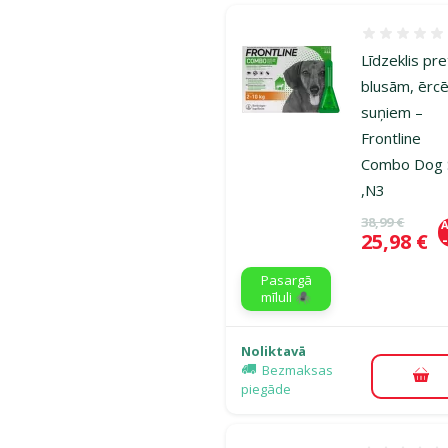
Atsauksmes
Līdzeklis pre
blusām, ērc
suņiem –
Frontline
Combo Dog 
,N3
Oriģinālā ce
38,99 €
A
Cena
25,98 €
Pasargā
mīluli 🕷️
Noliktavā
Bezmaksas
Pie
piegāde