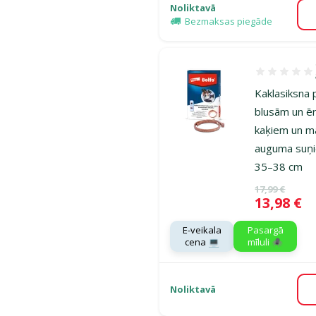
Noliktavā
Bezmaksas piegāde
Atsauksmes 1
Kaklasiksna 
blusām un ē
kaķiem un m
auguma suņi
35–38 cm
Oriģinālā ce
17,99 €
Cena
13,98 €
E-veikala
Pasargā
cena 💻
mīluli 🕷️
Noliktavā