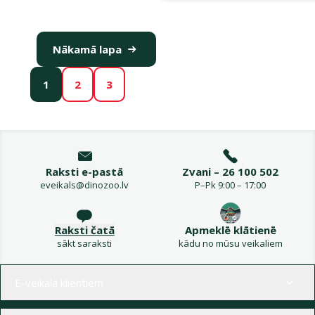
Nākamā lapa
1
2
3
Raksti e-pastā
Zvani – 26 100 502
eveikals@dinozoo.lv
P–Pk 9:00 – 17:00
Raksti čatā
Apmeklē klātienē
sākt saraksti
kādu no mūsu veikaliem
Izvēlne kājenē
E-veikala klientiem