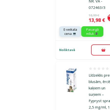
NR. VA -
072463/3
Oriģinālā ce
18,99 €
A
Cena
13,98 €
E-veikala
Pasargā
cena 💻
mīluli 🕷️
Noliktavā
Pie
Atsauksmes
Līdzeklis pre
blusām, ērc
kaķiem un
suņiem –
Fypryst spr
2,5 mg/ml, 