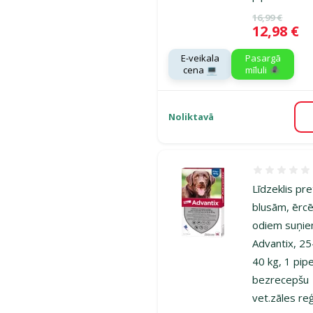
Oriģinālā ce
16,99 €
Cena
12,98 €
E-veikala
Pasargā
cena 💻
mīluli 🕷️
Noliktavā
Atsauksmes
Līdzeklis pre
blusām, ērc
odiem suņie
Advantix, 25
40 kg, 1 pip
bezrecepšu
vet.zāles reģ