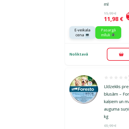
ml
Oriģinālā ce
15,99 €
A
Cena
11,98 €
E-veikala
Pasargā
cena 💻
mīluli 🕷️
Noliktavā
Pie
Atsauksmes 8
Līdzeklis pr
blusām – Fo
kaķiem un m
auguma suņi
kg
Oriģinālā ce
65,99 €