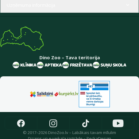
Uzņēmuma informācija
Dino Zoo – Tava teritorija
© 2017–2026 DinoZoo.lv – Labākais tavam mīlulim
Dizains
un
e-veikala izstrāde
–
PeckaDesign