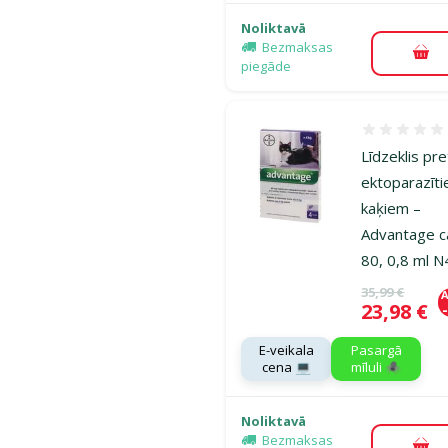
Noliktavā
Bezmaksas
Pie
piegāde
Atsauksmes
Līdzeklis pre
ektoparazīt
kaķiem –
Advantage c
80, 0,8 ml N
Oriģinālā ce
35,99 €
A
Cena
23,98 €
E-veikala
Pasargā
cena 💻
mīluli 🕷️
Noliktavā
Bezmaksas