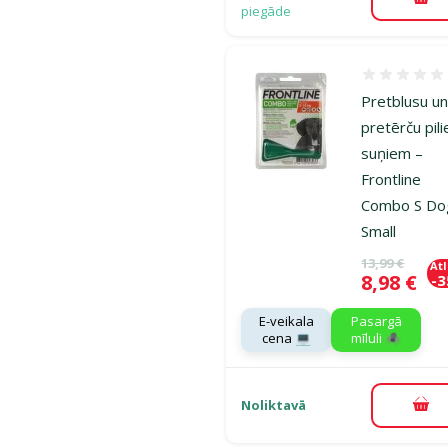
Pie
piegāde
Atsauksmes
Pretblusu u
pretērču pili
suņiem –
Frontline
Combo S Do
Small
Oriģinālā ce
13,99 €
At
Cena
8,98 €
-
E-veikala
Pasargā
cena 💻
mīluli 🕷️
Noliktavā
Pie