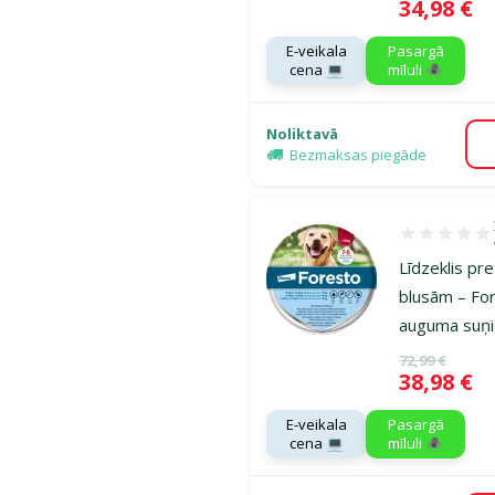
Cena
34,98 €
E-veikala
Pasargā
cena 💻
mīluli 🕷️
Noliktavā
Bezmaksas piegāde
Atsauksmes 1
Līdzeklis pr
blusām – For
auguma suņ
Oriģinālā ce
72,99 €
Cena
38,98 €
E-veikala
Pasargā
cena 💻
mīluli 🕷️