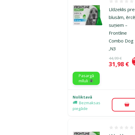
Atsauksmes
Līdzeklis pre
blusām, ērc
suņiem –
Frontline
Combo Dog
,N3
Oriģinālā ce
44,99 €
A
Cena
31,98 €
Pasargā
mīluli 🕷️
Noliktavā
Bezmaksas
Pie
piegāde
Atsauksmes