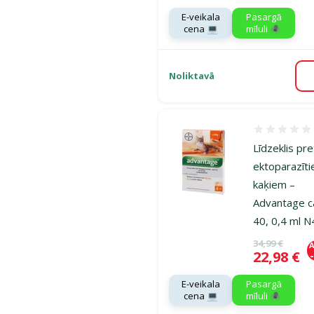
E-veikala
Pasargā
cena 💻
mīluli 🕷️
Noliktavā
Atsauksmes
Līdzeklis pre
ektoparazīt
kaķiem –
Advantage c
40, 0,4 ml N
Oriģinālā ce
34,99 €
A
Cena
22,98 €
E-veikala
Pasargā
cena 💻
mīluli 🕷️