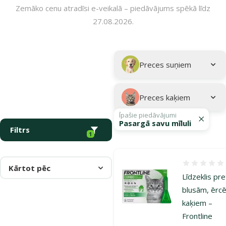
Zemāko cenu atradīsi e-veikalā – piedāvājums spēkā līdz
27.08.2026.
Parametriskais filtrs
Atlasītie filtri
Kampaņa: "Pasargā savu mīluli 🕷️"
Apakškategorija
Preces suņiem
Preces kaķiem
Īpašie piedāvājumi
Pasargā savu mīluli
Filtrs
1
Atsauksmes
Kārtot pēc
Līdzeklis pre
blusām, ērc
kaķiem –
Frontline