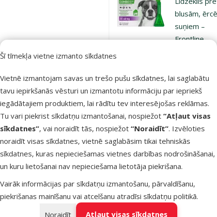
Līdzeklis pre
blusām, ērc
suņiem –
Frontline
Combo Dog 
Šī tīmekļa vietne izmanto sīkdatnes
,N3
Vietnē izmantojam savas un trešo pušu sīkdatnes, lai saglabātu
Oriģinālā ce
49,99 €
A
Cena
34,98 €
tavu iepirkšanās vēsturi un izmantotu informāciju par iepriekš
iegādātajiem produktiem, lai rādītu tev interesējošas reklāmas.
Pasargā
Tu vari piekrist sīkdatņu izmantošanai, nospiežot
“Atļaut visas
mīluli 🕷️
sīkdatnes”
, vai noraidīt tās, nospiežot
“Noraidīt”
. Izvēloties
noraidīt visas sīkdatnes, vietnē saglabāsim tikai tehniskās
Noliktavā
Bezmaksas
sīkdatnes, kuras nepieciešamas vietnes darbības nodrošināšanai,
Pie
piegāde
un kuru lietošanai nav nepieciešama lietotāja piekrišana.
Vairāk informācijas par sīkdatņu izmantošanu, pārvaldīšanu,
Atsauksmes
piekrišanas mainīšanu vai atcelšanu atradīsi
sīkdatņu politikā
.
Līdzeklis pre
Atļaut visas sīkdatnes
Noraidīt
blusām, ērc