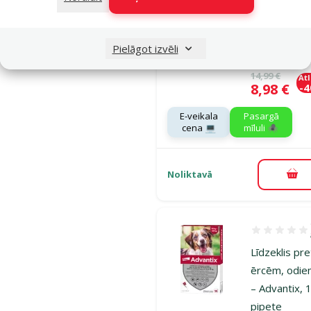
odiem suņie
Advantix, 4
Pielāgot izvēli
kg, 1 pipete
Oriģinālā ce
14,99 €
At
Cena
8,98 €
-
E-veikala
Pasargā
cena 💻
mīluli 🕷️
Noliktavā
Pie
Atsauksmes 1
Līdzeklis pr
ērcēm, odie
– Advantix, 
pipete