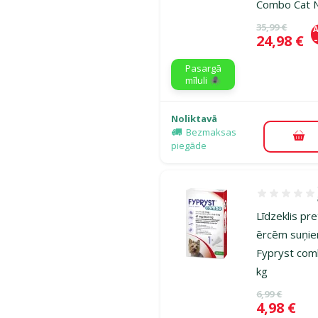
Combo Cat 
Oriģinālā ce
35,99 €
A
Cena
24,98 €
Pasargā
mīluli 🕷️
Noliktavā
Bezmaksas
Pie
piegāde
Atsauksmes 1
Līdzeklis pr
ērcēm suņie
Fypryst co
kg
Oriģinālā ce
6,99 €
Cena
4,98 €