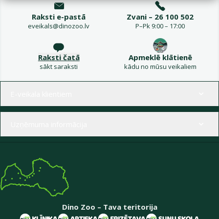
Raksti e-pastā
Zvani – 26 100 502
eveikals@dinozoo.lv
P–Pk 9:00 – 17:00
Raksti čatā
Apmeklē klātienē
sākt saraksti
kādu no mūsu veikaliem
Izvēlne kājenē
E-veikala klientiem
Uzņēmuma informācija
Dino Zoo – Tava teritorija