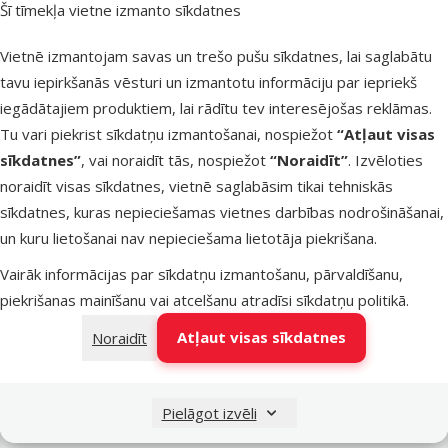
Šī tīmekļa vietne izmanto sīkdatnes
Latvijas Pasts pakomāti
trešdien
Vietnē izmantojam savas un trešo pušu sīkdatnes, lai saglabātu
tavu iepirkšanās vēsturi un izmantotu informāciju par iepriekš
iegādātajiem produktiem, lai rādītu tev interesējošas reklāmas.
LATVIJAS PASTS nodaļas
trešdien
Tu vari piekrist sīkdatņu izmantošanai, nospiežot
“Atļaut visas
sīkdatnes”
, vai noraidīt tās, nospiežot
“Noraidīt”
. Izvēloties
noraidīt visas sīkdatnes, vietnē saglabāsim tikai tehniskās
OMNIVA pakomāti
trešdien
sīkdatnes, kuras nepieciešamas vietnes darbības nodrošināšanai,
un kuru lietošanai nav nepieciešama lietotāja piekrišana.
Vairāk informācijas par sīkdatņu izmantošanu, pārvaldīšanu,
DPD Pickup tīkls
trešdien
piekrišanas mainīšanu vai atcelšanu atradīsi
sīkdatņu politikā
.
Atļaut visas sīkdatnes
Noraidīt
Pievienot grozam
Pielāgot izvēli