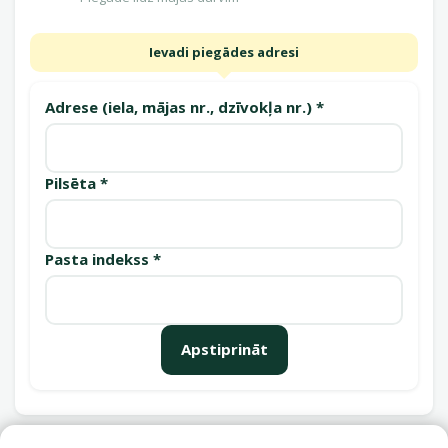
Ievadi piegādes adresi
Adrese (iela, mājas nr., dzīvokļa nr.) *
Pilsēta *
Pasta indekss *
Apstiprināt
Saņemšanas punkti