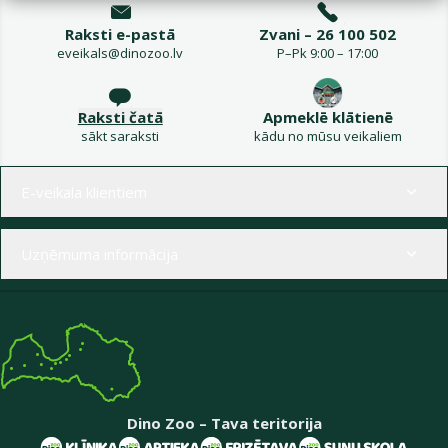
Raksti e-pastā
Zvani – 26 100 502
eveikals@dinozoo.lv
P–Pk 9:00 – 17:00
Raksti čatā
Apmeklē klātienē
sākt saraksti
kādu no mūsu veikaliem
Izvēlne kājenē
E-veikala klientiem
Uzņēmuma informācija
Dino Zoo – Tava teritorija