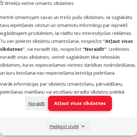
Šī tīmekļa vietne izmanto sīkdatnes
Latvijas Pasts pakomāti
pirmdien
Vietnē izmantojam savas un trešo pušu sīkdatnes, lai saglabātu
tavu iepirkšanās vēsturi un izmantotu informāciju par iepriekš
iegādātajiem produktiem, lai rādītu tev interesējošas reklāmas.
LATVIJAS PASTS nodaļas
pirmdien
Tu vari piekrist sīkdatņu izmantošanai, nospiežot
“Atļaut visas
sīkdatnes”
, vai noraidīt tās, nospiežot
“Noraidīt”
. Izvēloties
noraidīt visas sīkdatnes, vietnē saglabāsim tikai tehniskās
OMNIVA pakomāti
pirmdien
sīkdatnes, kuras nepieciešamas vietnes darbības nodrošināšanai,
un kuru lietošanai nav nepieciešama lietotāja piekrišana.
Vairāk informācijas par sīkdatņu izmantošanu, pārvaldīšanu,
DPD Pickup tīkls
pirmdien
piekrišanas mainīšanu vai atcelšanu atradīsi
sīkdatņu politikā
.
Atļaut visas sīkdatnes
Noraidīt
Pievienot grozam
Pielāgot izvēli