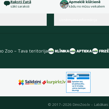
Raksti čatā
Apmeklē klātienē
sākt saraksti
kādu no mūsu veikaliem
Uzņēmuma informācija
no Zoo – Tava teritorija
© 2017–2026 DinoZoo.lv – Labākais 