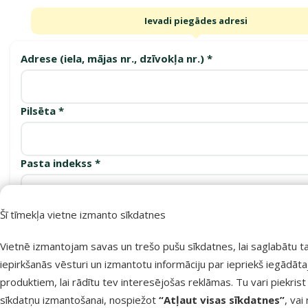
Ievadi piegādes adresi
Adrese (iela, mājas nr., dzīvokļa nr.) *
Pilsēta *
Pasta indekss *
Šī tīmekļa vietne izmanto sīkdatnes
Apstiprināt
Vietnē izmantojam savas un trešo pušu sīkdatnes, lai saglabātu t
iepirkšanās vēsturi un izmantotu informāciju par iepriekš iegādāt
produktiem, lai rādītu tev interesējošas reklāmas. Tu vari piekrist
Saņemšanas punkti
sīkdatņu izmantošanai, nospiežot
“Atļaut visas sīkdatnes”
, vai