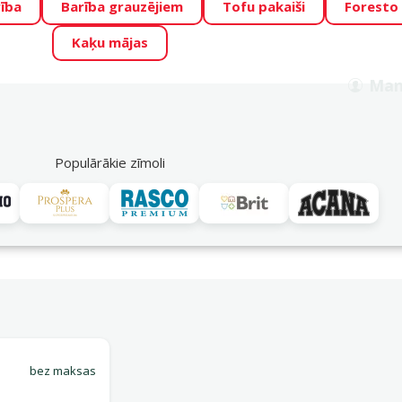
ība
Barība grauzējiem
Tofu pakaiši
Foresto
o Zoo piedāvā lieliskas cenas mīluļu TOP barībām! 🍖
→
Skat
Kaķu mājas
ADA ŪSAIŅI”!
Varbūt tieši Tavs mīlulis būs 2027. gada zvai
Man
Meklēt
als
Akciju piedāvājumi
Veikali
Pakalpojumi
P
39
Populārākie zīmoli
Piegādes iespējas
N3
bez maksas