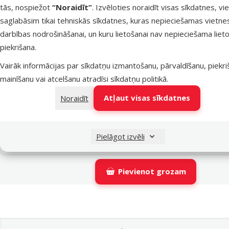
tās, nospiežot
“Noraidīt”
. Izvēloties noraidīt visas sīkdatnes, vi
Latvijas Pasts pakomāti
t
saglabāsim tikai tehniskās sīkdatnes, kuras nepieciešamas vietne
darbības nodrošināšanai, un kuru lietošanai nav nepieciešama lieto
piekrišana.
LATVIJAS PASTS nodaļas
t
Vairāk informācijas par sīkdatņu izmantošanu, pārvaldīšanu, piekr
mainīšanu vai atcelšanu atradīsi
sīkdatņu politikā
.
OMNIVA pakomāti
t
Atļaut visas sīkdatnes
Noraidīt
DPD Pickup tīkls
t
Pielāgot izvēli
Pievienot grozam