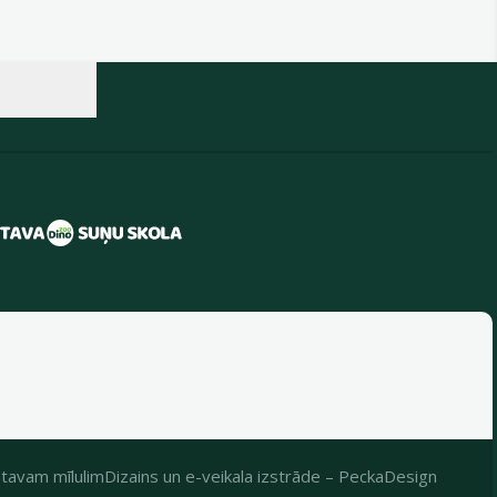
tavam mīlulim
Dizains
un
e-veikala izstrāde
–
PeckaDesign