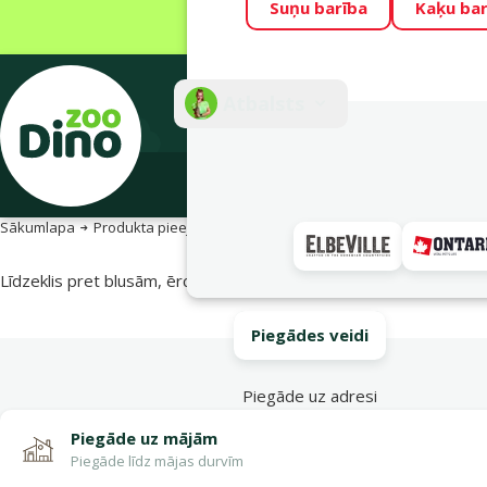
Suņu barība
Kaķu bar
Visu mēnesi Din
Fotokonkurss “G
Atbalsts
E-veik
Sākumlapa
Produkta pieejamība
Produkta pieejamība
Līdzeklis pret blusām, ērcēm suņiem – Frontline Combo Dog M ,
Piegādes veidi
Piegāde uz adresi
Piegāde uz mājām
Piegāde līdz mājas durvīm