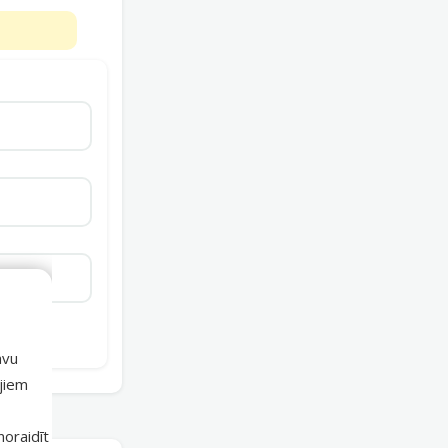
avu
ajiem
 noraidīt