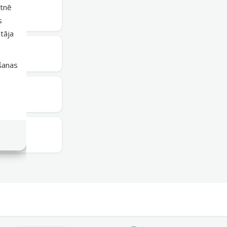
etnē
rešdien
s
tāja
rešdien
išanas
rešdien
rešdien