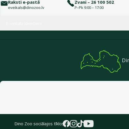
Raksti e-pastā
Zvani – 26 100 502
eveikals@dinozoo.lv
P–Pk 9:00 – 17:00
Izvēlne kājenē
E-veikala klientiem
Di
Dino Zoo sociālajos tīklos