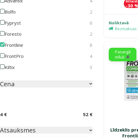
Advantix
4
Atlaid
-30 
Bolfo
2
Fypryst
6
Noliktavā
Bezmaksas 
Foresto
2
Frontline
8
Pasargā
FrontPro
4
mīluli 🕷️
Kiltix
3
Cena
4 €
52 €
Atsauksmes
Līdzeklis p
Frontl