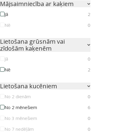
Mājsaimniecība ar kaķiem
Jā
2
Nē
0
Lietošana grūsnām vai
zīdošām kaķenēm
Jā
0
Nē
2
Lietošana kucēniem
No 2 dienām
0
No 2 mēnešiem
6
No 3 mēnešiem
0
No 7 nedēļām
0