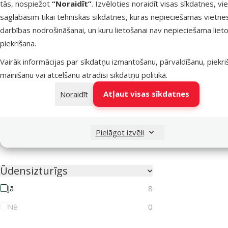
tās, nospiežot
“Noraidīt”
. Izvēloties noraidīt visas sīkdatnes, vi
Pretparazītu līdzekļa veids
saglabāsim tikai tehniskās sīkdatnes, kuras nepieciešamas vietne
Aerosols
0
darbības nodrošināšanai, un kuru lietošanai nav nepieciešama lieto
Kaklasiksna
0
piekrišana.
Pilieni
4
Vairāk informācijas par sīkdatņu izmantošanu, pārvaldīšanu, piekr
mainīšanu vai atcelšanu atradīsi
sīkdatņu politikā
.
Tabletes
0
Atļaut visas sīkdatnes
Noraidīt
Drošs ģimenēm ar bērniem
Jā
8
Pielāgot izvēli
Nē
0
Ūdensizturīgs
Jā
8
Nē
0