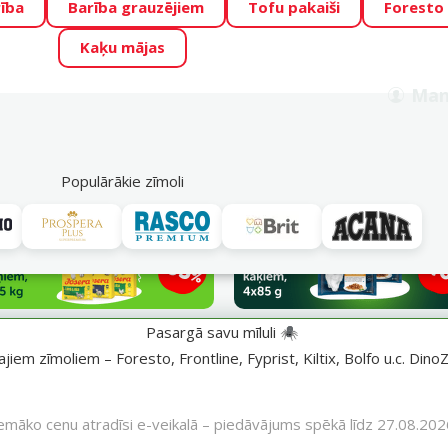
ība
Barība grauzējiem
Tofu pakaiši
Foresto
o Zoo piedāvā lieliskas cenas mīluļu TOP barībām! 🍖
→
Skat
Kaķu mājas
ADA ŪSAIŅI”!
Varbūt tieši Tavs mīlulis būs 2027. gada zvai
Man
Meklēt
als
Akciju piedāvājumi
Veikali
Pakalpojumi
P
39
Populārākie zīmoli
Pasargā savu mīluli 🕷️
iem zīmoliem – Foresto, Frontline, Fyprist, Kiltix, Bolfo u.c. DinoZ
emāko cenu atradīsi e-veikalā – piedāvājums spēkā līdz 27.08.202