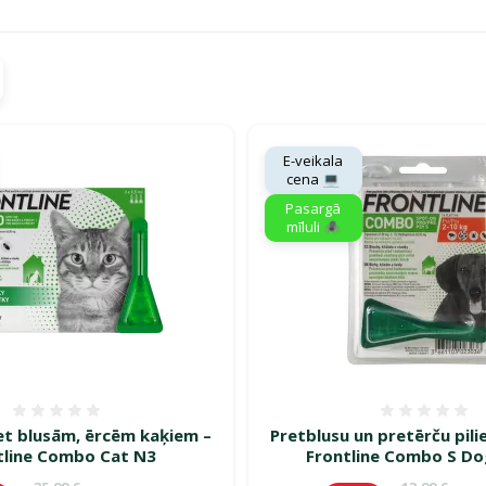
gā savu mīluli 🕷️"
E-veikala
cena 💻
Pasargā
mīluli 🕷️
Atsauksmes 0%
Atsauk
ret blusām, ērcēm kaķiem –
Pretblusu un pretērču pili
tline Combo Cat N3
Frontline Combo S Do
Oriģinālā cena
Oriģinālā c