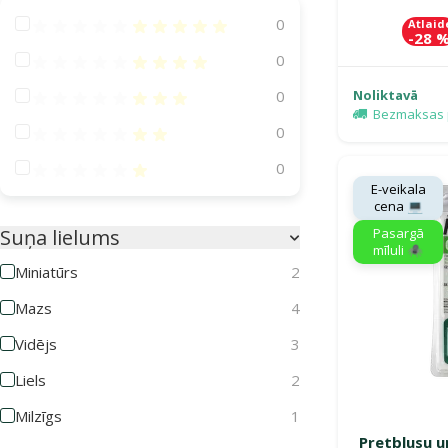
Atsauksmes 100%
0
Atlaid
-28 
Atsauksmes 80%
0
Atsauksmes 60%
Noliktavā
0
Bezmaksas 
Atsauksmes 40%
0
Atsauksmes 20%
0
E-veikala
cena 💻
Pasargā
Suņa lielums
mīluli 🕷️
Miniatūrs
2
Mazs
4
Vidējs
3
Liels
2
Milzīgs
1
Pretblusu u