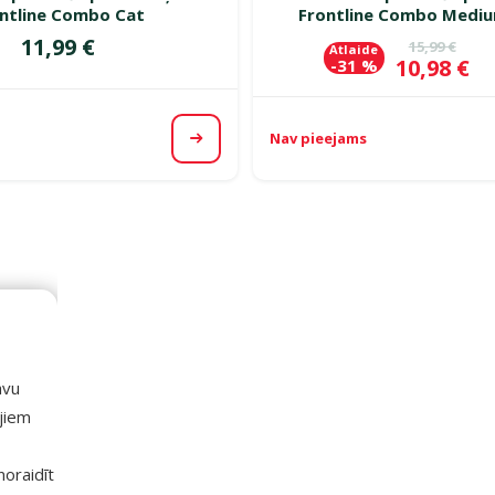
ntline Combo Cat
Frontline Combo Medi
Cena
11,99 €
Oriģinālā c
15,99 €
Atlaide
Cena
10,98 €
-31 %
Nav pieejams
Apskatīt
avu
ajiem
 noraidīt