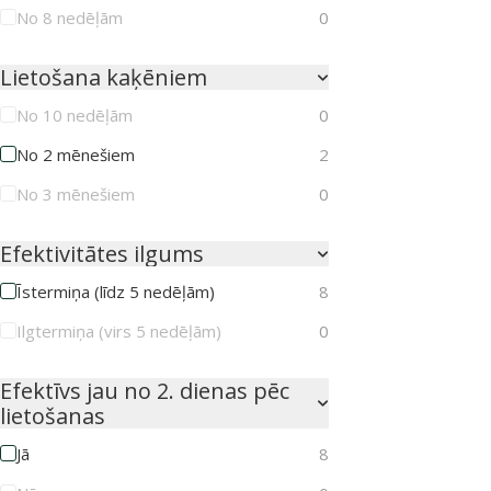
No 8 nedēļām
0
Lietošana kaķēniem
No 10 nedēļām
0
No 2 mēnešiem
2
No 3 mēnešiem
0
Efektivitātes ilgums
Īstermiņa (līdz 5 nedēļām)
8
Ilgtermiņa (virs 5 nedēļām)
0
Efektīvs jau no 2. dienas pēc
lietošanas
Jā
8