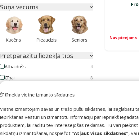
Fro
Suņa vecums
Nav pieejams
Kucēns
Pieaudzis
Seniors
Pretparazītu līdzekļa tips
Atbaidošs
4
Cīņai
8
Kaķa vecums
Šī tīmekļa vietne izmanto sīkdatnes
Vietnē izmantojam savas un trešo pušu sīkdatnes, lai saglabātu t
iepirkšanās vēsturi un izmantotu informāciju par iepriekš iegādāt
produktiem, lai rādītu tev interesējošas reklāmas. Tu vari piekrist
Kaķēns
Pieaudzis
Seniors
sīkdatņu izmantošanai, nospiežot
“Atļaut visas sīkdatnes”
, vai