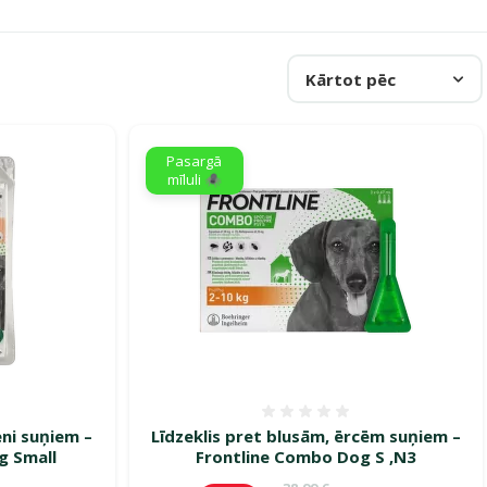
Kārtot pēc
Pasargā
mīluli 🕷️
smes 0%
Atsauksmes 0%
eni suņiem –
Līdzeklis pret blusām, ērcēm suņiem –
g Small
Frontline Combo Dog S ,N3
ena
Oriģinālā cena