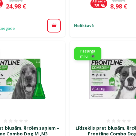
35,99 €
13,99 €
e
Atlaide
Cena
Cena
24,98 €
8,98 €
%
-35 %
Noliktavā
Pievienot grozam
piegāde
Pasargā
mīluli 🕷️
Atsauksmes 0%
Atsauk
ret blusām, ērcēm suņiem –
Līdzeklis pret blusām, ēr
ine Combo Dog M ,N3
Frontline Combo Dog