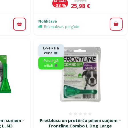
38,99 €
Atlaide
Cena
25,98 €
-33 %
Noliktavā
Pievienot grozam
Pievi
Bezmaksas piegāde
E-veikala
cena 💻
Pasargā
mīluli 🕷️
smes 0%
Atsauksmes 0%
cēm suņiem –
Pretblusu un pretērču pilieni suņiem –
 L ,N3
Frontline Combo L Dog Large