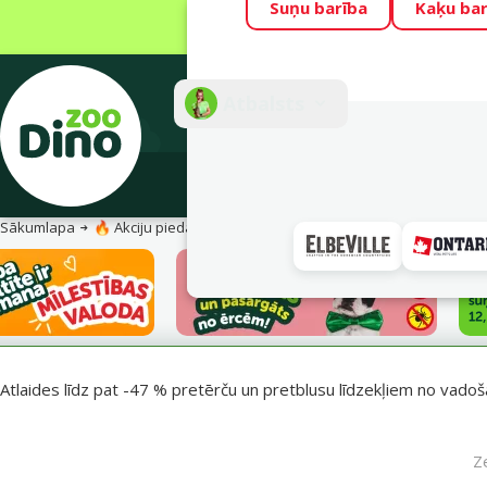
Suņu barība
Kaķu bar
Visu mēnesi Din
Fotokonkurss “G
Atbalsts
E-veik
Sākumlapa
🔥 Akciju piedāvājumi
Pasargā savu mīluli 🕷️
Atlaides līdz pat -47 % pretērču un pretblusu līdzekļiem no vadošaj
Z