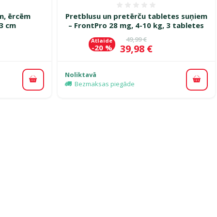
smes 0%
Atsauksmes 0%
m, ērcēm
Pretblusu un pretērču tabletes suņiem
53 cm
– FrontPro 28 mg, 4-10 kg, 3 tabletes
ena
Oriģinālā cena
49,99 €
Atlaide
Cena
39,98 €
-20 %
Noliktavā
Pievienot grozam
Pievi
Bezmaksas piegāde