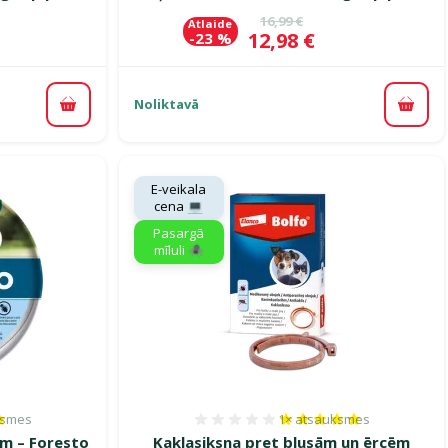
ena
Oriģinālā cena
16,99 €
Atlaide
Cena
12,98 €
-23 %
Noliktavā
Pievienot grozam
Pievi
E-veikala
cena 💻
Pasargā
mīluli 🕷️
ksmes
1×
atsauksmes
es 80%, reitingu skaits: 4
Atsauksmes 100%, reitin
ām – Foresto
Kaklasiksna pret blusām un ērcēm