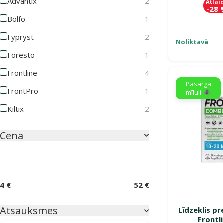
Advantix
2
Atlai
-28
Bolfo
1
Fypryst
2
Noliktavā
Foresto
1
Frontline
4
Pasargā
FrontPro
1
mīluli 🕷️
Kiltix
2
Cena
4 €
52 €
Atsauksmes
Līdzeklis p
Frontl