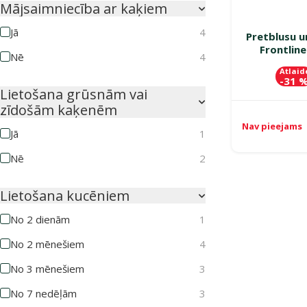
Mājsaimniecība ar kaķiem
Jā
4
Pretblusu u
Frontli
Nē
4
Atlaid
-31 
Lietošana grūsnām vai
zīdošām kaķenēm
Nav pieejams
Jā
1
Nē
2
Lietošana kucēniem
No 2 dienām
1
No 2 mēnešiem
4
No 3 mēnešiem
3
No 7 nedēļām
3