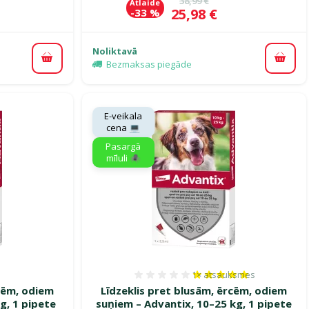
38,99 €
Atlaide
Cena
25,98 €
-33 %
Noliktavā
Pievienot grozam
Pievi
Bezmaksas piegāde
E-veikala
cena 💻
Pasargā
mīluli 🕷️
1×
atsauksmes
smes 0%
Atsauksmes 100%, reitin
rcēm, odiem
Līdzeklis pret blusām, ērcēm, odiem
g, 1 pipete
suņiem – Advantix, 10–25 kg, 1 pipete