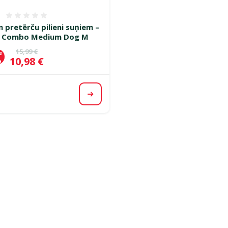
Atsauksmes 0%
n pretērču pilieni suņiem –
ne Combo Medium Dog M
Oriģinālā cena
15,99 €
e
Cena
10,98 €
%
Apskatīt