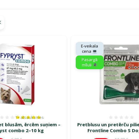
gā savu mīluli 🕷️"
E-veikala
cena 💻
Pasargā
mīluli 🕷️
1×
atsauksmes
Atsauksmes 100%, reitingu skaits: 1
Atsauk
ret blusām, ērcēm suņiem –
Pretblusu un pretērču pili
yst combo 2–10 kg
Frontline Combo S Do
Oriģinālā cena
Oriģinālā c