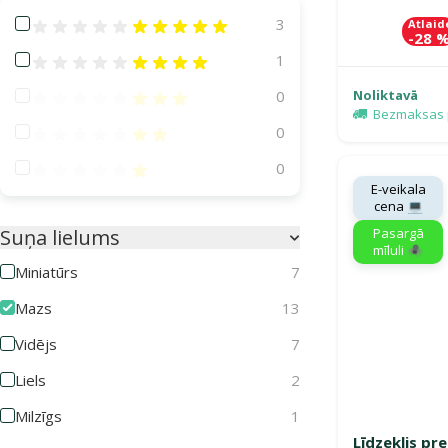
Atsauksmes 100%
3
Atlaid
-28 
Atsauksmes 80%
1
Atsauksmes 60%
Noliktavā
0
Bezmaksas 
Atsauksmes 40%
0
Atsauksmes 20%
0
E-veikala
cena 💻
Pasargā
Suņa lielums
mīluli 🕷️
Miniatūrs
7
Mazs
13
Vidējs
7
Liels
2
Milzīgs
1
Līdzeklis pr