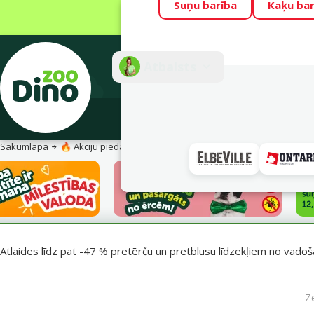
Suņu barība
Kaķu bar
Visu mēnesi Din
Fotokonkurss “G
Atbalsts
E-veik
Sākumlapa
🔥 Akciju piedāvājumi
Pasargā savu mīluli 🕷️
Atlaides līdz pat -47 % pretērču un pretblusu līdzekļiem no vadošaj
Z