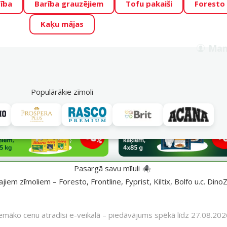
ība
Barība grauzējiem
Tofu pakaiši
Foresto
o Zoo piedāvā lieliskas cenas mīluļu TOP barībām! 🍖
→
Skat
Kaķu mājas
ADA ŪSAIŅI”!
Varbūt tieši Tavs mīlulis būs 2027. gada zvai
Man
Meklēt
als
Akciju piedāvājumi
Veikali
Pakalpojumi
P
39
Populārākie zīmoli
Pasargā savu mīluli 🕷️
iem zīmoliem – Foresto, Frontline, Fyprist, Kiltix, Bolfo u.c. DinoZ
emāko cenu atradīsi e-veikalā – piedāvājums spēkā līdz 27.08.202