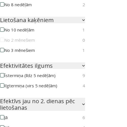
No 8 nedēļām
2
Lietošana kaķēniem
No 10 nedēļām
1
No 2 mēnešiem
0
No 3 mēnešiem
1
Efektivitātes ilgums
Īstermiņa (līdz 5 nedēļām)
9
Ilgtermiņa (virs 5 nedēļām)
4
Efektīvs jau no 2. dienas pēc
lietošanas
Jā
6