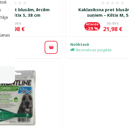
etnē
Atsauksmes 0%
Atsauk
sna pret blusām, ērcēm
Kaklasiksna pret blusā
s
em – Kiltix S, 38 cm
suņiem – Kiltix M, 
tāja
Oriģinālā cena
Oriģinālā c
28,99 €
30,99 €
e
Atlaide
Cena
Cena
20,98 €
21,98 €
%
-29 %
išanas
Noliktavā
Pievienot grozam
piegāde
Bezmaksas piegāde