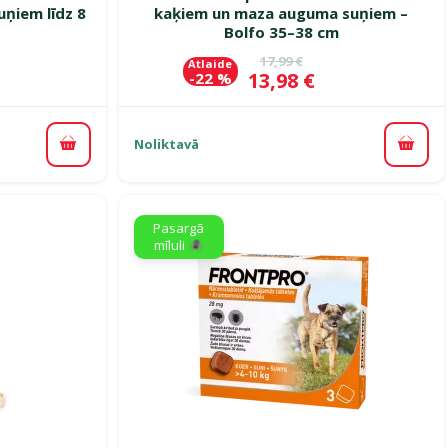
ņiem līdz 8
kaķiem un maza auguma suņiem –
Bolfo 35–38 cm
ena
Oriģinālā cena
17,99 €
Atlaide
Cena
13,98 €
-22 %
Noliktavā
Pievienot grozam
Pievi
Pasargā
mīluli 🕷️