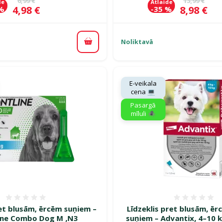
6,99 €
13,99 €
de
Atlaide
Cena
Cena
4,98 €
8,98 €
 %
-35 %
Noliktavā
Pievienot grozam
E-veikala
cena 💻
Pasargā
mīluli 🕷️
Atsauksmes 0%
Atsauk
ret blusām, ērcēm suņiem –
Līdzeklis pret blusām, ē
ine Combo Dog M ,N3
suņiem – Advantix, 4–10 k