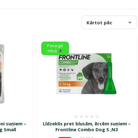
Kārtot pēc
Pasargā
mīluli 🕷️
smes 0%
Atsauksmes 0%
eni suņiem –
Līdzeklis pret blusām, ērcēm suņiem –
g Small
Frontline Combo Dog S ,N3
ena
Oriģinālā cena