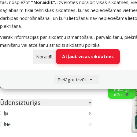
tās, nospiežot
“Noraidīt”
. Izvēloties noraidīt visas sīkdatnes, vi
Pretparazītu līdzekļa veids
Kaklasik
saglabāsim tikai tehniskās sīkdatnes, kuras nepieciešamas vietne
Aerosols
1
suņi
darbības nodrošināšanai, un kuru lietošanai nav nepieciešama lieto
Kaklasiksna
4
piekrišana.
Atlaid
-27 
Pilieni
6
Vairāk informācijas par sīkdatņu izmantošanu, pārvaldīšanu, piekr
mainīšanu vai atcelšanu atradīsi
sīkdatņu politikā
.
Noliktavā
Tabletes
1
Bezmaksas 
Atļaut visas sīkdatnes
Noraidīt
Drošs ģimenēm ar bērniem
Jā
7
E-veikala
Pielāgot izvēli
cena 💻
Nē
3
Pasargā
mīluli 🕷️
Ūdensizturīgs
Jā
8
Nē
2