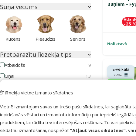
suņiem – Fy
Suņa vecums
Atlaid
-25 
Kucēns
Pieaudzis
Seniors
Noliktavā
Pretparazītu līdzekļa tips
Atbaidošs
9
E-veikala
cena 💻
Cīņai
13
Pasargā
mīluli 🕷️
Kaķa vecums
Šī tīmekļa vietne izmanto sīkdatnes
Vietnē izmantojam savas un trešo pušu sīkdatnes, lai saglabātu t
iepirkšanās vēsturi un izmantotu informāciju par iepriekš iegādāt
produktiem, lai rādītu tev interesējošas reklāmas. Tu vari piekrist
Kaķēns
Pieaudzis
Seniors
sīkdatņu izmantošanai, nospiežot
“Atļaut visas sīkdatnes”
, vai