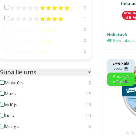
liela 
Atsauksmes 100%
5
Atlaid
-46 
Atsauksmes 80%
1
Atsauksmes 60%
0
Noliktavā
Atsauksmes 40%
0
Bezmaksas 
Atsauksmes 20%
0
E-veikala
cena 💻
Suņa lielums
Pasargā
mīluli 🕷️
Miniatūrs
8
Mazs
13
Vidējs
15
Liels
10
Milzīgs
8