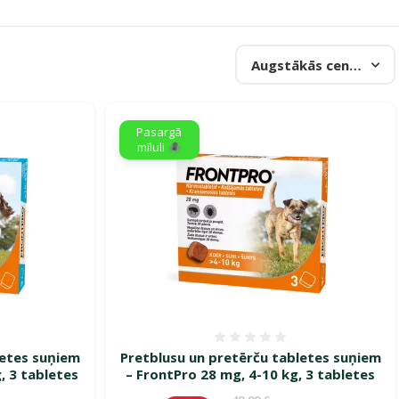
Augstākās cenas
Pasargā
mīluli 🕷️
smes 0%
Atsauksmes 0%
letes suņiem
Pretblusu un pretērču tabletes suņiem
, 3 tabletes
– FrontPro 28 mg, 4-10 kg, 3 tabletes
ena
Oriģinālā cena