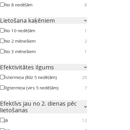
No 8 nedēļām
8
Lietošana kaķēniem
No 10 nedēļām
1
No 2 mēnešiem
2
No 3 mēnešiem
1
Efektivitātes ilgums
Īstermiņa (līdz 5 nedēļām)
20
Ilgtermiņa (virs 5 nedēļām)
7
Efektīvs jau no 2. dienas pēc
lietošanas
Jā
12