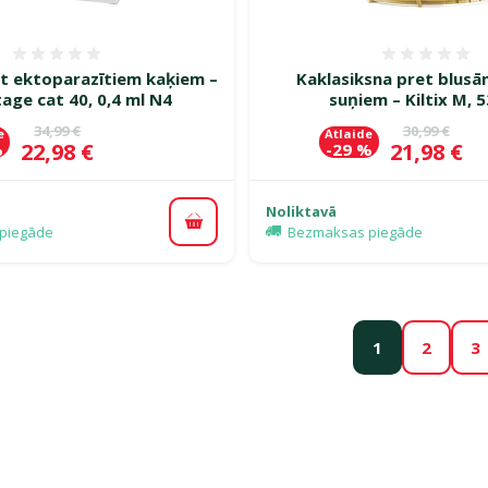
Atsauksmes 0%
Atsauk
et ektoparazītiem kaķiem –
Kaklasiksna pret blusā
age cat 40, 0,4 ml N4
suņiem – Kiltix M, 
Oriģinālā cena
Oriģinālā c
34,99 €
30,99 €
e
Atlaide
Cena
Cena
22,98 €
21,98 €
%
-29 %
Noliktavā
Pievienot grozam
piegāde
Bezmaksas piegāde
1
2
3