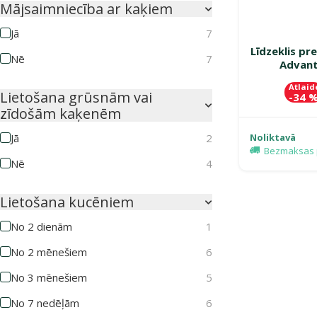
Mājsaimniecība ar kaķiem
Jā
7
Līdzeklis pr
Nē
7
Advant
Atlaid
Lietošana grūsnām vai
-34 
zīdošām kaķenēm
Noliktavā
Jā
2
Bezmaksas 
Nē
4
Lietošana kucēniem
No 2 dienām
1
No 2 mēnešiem
6
No 3 mēnešiem
5
No 7 nedēļām
6