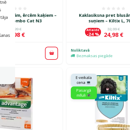
etnē
s
Atsauksmes 0%
Atsauk
ret blusām, ērcēm kaķiem –
Kaklasiksna pret blusā
tāja
tline Combo Cat N3
suņiem – Kiltix L, 
Oriģinālā cena
Oriģinālā c
35,99 €
32,99 €
e
Atlaide
Cena
Cena
24,98 €
24,98 €
%
-24 %
išanas
Noliktavā
Pievienot grozam
piegāde
Bezmaksas piegāde
E-veikala
cena 💻
Pasargā
mīluli 🕷️