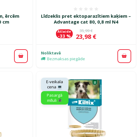
smes 0%
Atsauksmes 0%
m, ērcēm
Līdzeklis pret ektoparazītiem kaķiem –
70 cm
Advantage cat 80, 0,8 ml N4
ena
Oriģinālā cena
35,99 €
Atlaide
Cena
23,98 €
-33 %
Noliktavā
Pievienot grozam
Pievi
Bezmaksas piegāde
E-veikala
cena 💻
Pasargā
mīluli 🕷️