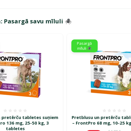
 Pasargā savu mīluli 🕷️
gā savu mīluli 🕷️"
Pasargā
mīluli 🕷️
Atsauksmes 0%
Atsauk
n pretērču tabletes suņiem
Pretblusu un pretērču tab
ro 136 mg, 25-50 kg, 3
– FrontPro 68 mg, 10-25 kg
tabletes
Oriģinālā c