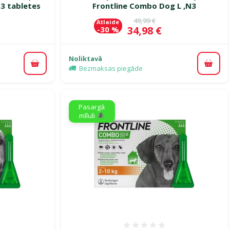
 3 tabletes
Frontline Combo Dog L ,N3
ena
Oriģinālā cena
49,99 €
Atlaide
Cena
34,98 €
-30 %
Noliktavā
Pievienot grozam
Pievi
Bezmaksas piegāde
Pasargā
mīluli 🕷️
smes 0%
Atsauksmes 0%