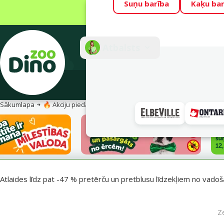
Suņu barība
Kaķu bar
Visu mēnesi Din
Fotokonkurss “G
Atbalsts
E-veik
Sākumlapa
🔥 Akciju piedāvājumi
Pasargā savu mīluli 🕷️
Atlaides līdz pat -47 % pretērču un pretblusu līdzekļiem no vadošaj
Z