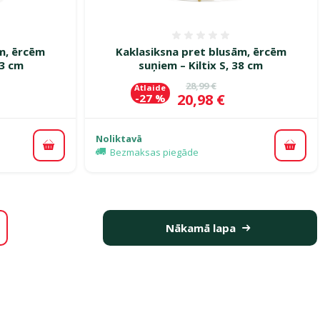
smes 0%
Atsauksmes 0%
m, ērcēm
Kaklasiksna pret blusām, ērcēm
53 cm
suņiem – Kiltix S, 38 cm
ena
Oriģinālā cena
28,99 €
Atlaide
Cena
20,98 €
-27 %
Noliktavā
Pievienot grozam
Pievi
Bezmaksas piegāde
Nākamā lapa