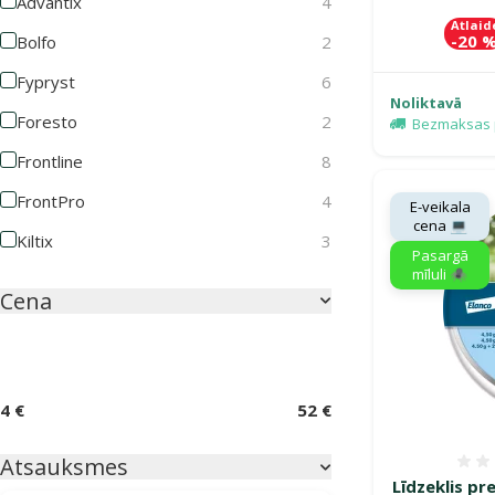
Advantix
4
Atlaid
-20 
Bolfo
2
Fypryst
6
Noliktavā
Foresto
2
Bezmaksas 
Frontline
8
FrontPro
4
E-veikala
cena 💻
Kiltix
3
Pasargā
mīluli 🕷️
Cena
4 €
52 €
Atsauksmes
Līdzeklis pr