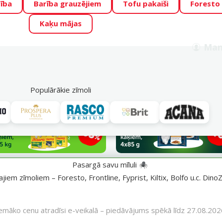
ība
Barība grauzējiem
Tofu pakaiši
Foresto
o Zoo piedāvā lieliskas cenas mīluļu TOP barībām! 🍖
→
Skat
Kaķu mājas
ADA ŪSAIŅI”!
Varbūt tieši Tavs mīlulis būs 2027. gada zvai
Man
Meklēt
als
Akciju piedāvājumi
Veikali
Pakalpojumi
P
39
Populārākie zīmoli
Pasargā savu mīluli 🕷️
iem zīmoliem – Foresto, Frontline, Fyprist, Kiltix, Bolfo u.c. DinoZ
emāko cenu atradīsi e-veikalā – piedāvājums spēkā līdz 27.08.202