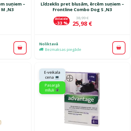
cēm suņiem –
Līdzeklis pret blusām, ērcēm suņiem –
 M ,N3
Frontline Combo Dog S ,N3
ena
Oriģinālā cena
38,99 €
Atlaide
Cena
25,98 €
-33 %
Noliktavā
Bezmaksas piegāde
Pievienot grozam
Pievi
E-veikala
cena 💻
Pasargā
mīluli 🕷️