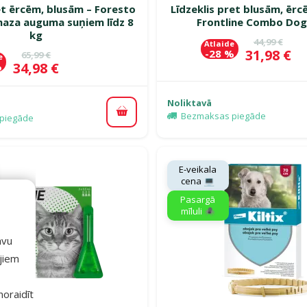
et ērcēm, blusām – Foresto
Līdzeklis pret blusām, ēr
aza auguma suņiem līdz 8
Frontline Combo Dog
kg
Oriģinālā c
44,99 €
Atlaide
Cena
31,98 €
-28 %
Oriģinālā cena
65,99 €
e
Cena
34,98 €
%
Noliktavā
Bezmaksas piegāde
Pievienot grozam
piegāde
E-veikala
cena 💻
Pasargā
mīluli 🕷️
avu
ajiem
 noraidīt