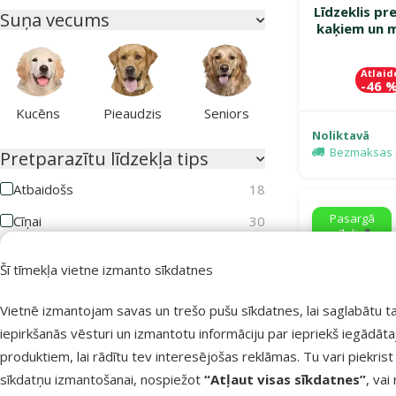
Līdzeklis pr
Suņa vecums
kaķiem un m
Atlaid
-46 
Kucēns
Pieaudzis
Seniors
Noliktavā
Bezmaksas 
Pretparazītu līdzekļa tips
Atbaidošs
18
Pasargā
Cīņai
30
mīluli 🕷️
Kaķa vecums
Šī tīmekļa vietne izmanto sīkdatnes
Vietnē izmantojam savas un trešo pušu sīkdatnes, lai saglabātu t
iepirkšanās vēsturi un izmantotu informāciju par iepriekš iegādāt
produktiem, lai rādītu tev interesējošas reklāmas. Tu vari piekrist
Kaķēns
Pieaudzis
Seniors
sīkdatņu izmantošanai, nospiežot
“Atļaut visas sīkdatnes”
, vai