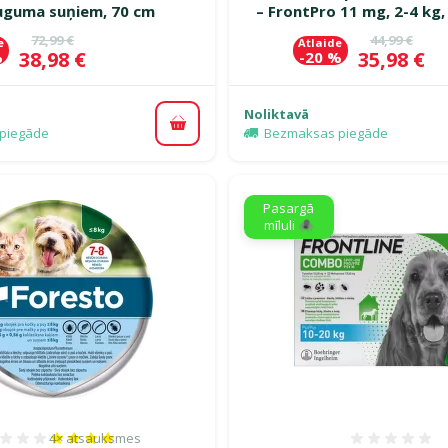
auguma suņiem, 70 cm
– FrontPro 11 mg, 2-4 kg,
Oriģinālā cena
Oriģinālā c
72,99 €
44,99 €
e
Atlaide
Cena
Cena
38,98 €
35,98 €
%
-20 %
Noliktavā
Pievienot grozam
piegāde
Bezmaksas piegāde
Pasargā
mīluli 🕷️
4×
atsauksmes
Atsauksmes 80%, reitingu skaits: 4
Atsauk