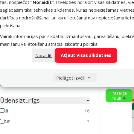
tās, nospiežot
“Noraidīt”
. Izvēloties noraidīt visas sīkdatnes, vi
Pretparazītu līdzekļa veids
saglabāsim tikai tehniskās sīkdatnes, kuras nepieciešamas vietne
Aerosols
1
Līdzeklis p
darbības nodrošināšanai, un kuru lietošanai nav nepieciešama lieto
Fron
Kaklasiksna
7
piekrišana.
Atlaid
-30 
Pilieni
14
Vairāk informācijas par sīkdatņu izmantošanu, pārvaldīšanu, piekr
mainīšanu vai atcelšanu atradīsi
sīkdatņu politikā
.
Tabletes
4
Noliktavā
Atļaut visas sīkdatnes
Noraidīt
Bezmaksas 
Drošs ģimenēm ar bērniem
Jā
14
Pielāgot izvēli
E-veikala
Nē
5
cena 💻
Pasargā
mīluli 🕷️
Ūdensizturīgs
Jā
16
Nē
3