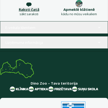
Raksti čatā
Apmeklē klātienē
sākt saraksti
kādu no mūsu veikaliem
Izvēlne kājenē
E-veikala klientiem
Uzņēmuma informācija
Dino Zoo – Tava teritorija