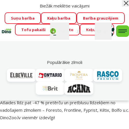
Biežāk meklētie vaicājumi
Aiz
Visu mēnesi Dino Zoo piedāvā lieliskas cenas mīluļu TOP
barībām! 🍖
→
Skatīt piedāvājumu!
Suņu barība
Kaķu barība
Barība grauzējiem
Tofu pakaiši
Foresto
Kaķu mājas
Fotokonkurss “GADA ŪSAIŅI”!
Varbūt tieši Tavs mīlulis
Mans
Mans
konts
Atbalsts
grozs
me
būs 2027. gada zvaigzne
→
Piedalīties
Mek
🔥 Akciju piedāvājumi
Populārākie zīmoli
Pasargā savu mīluli 🕷️
Atlaides līdz pat -47 % pretērču un pretblusu līdzekļiem no
vadošajiem zīmoliem – Foresto, Frontline, Fyprist, Kiltix, Bolfo u.c.
DinoZoo.lv vienmēr izdevīgi!