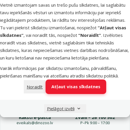
Vietnē izmantojam savas un trešo pušu sīkdatnes, lai saglabātu
auguma suņi
tavu iepirkšanās vēsturi un izmantotu informāciju par iepriekš
kg
iegādātajiem produktiem, lai rādītu tev interesējošas reklāmas.
Oriģinālā ce
65,99 €
Cena
Tu vari piekrist sīkdatņu izmantošanai, nospiežot
“Atļaut visas
34,98 €
sīkdatnes”
, vai noraidīt tās, nospiežot
“Noraidīt”
. Izvēloties
E-veikala
Pasargā
noraidīt visas sīkdatnes, vietnē saglabāsim tikai tehniskās
cena 💻
mīluli 🕷️
sīkdatnes, kuras nepieciešamas vietnes darbības nodrošināšanai,
un kuru lietošanai nav nepieciešama lietotāja piekrišana.
Noliktavā
Bezmaksas piegāde
Vairāk informācijas par sīkdatņu izmantošanu, pārvaldīšanu,
piekrišanas mainīšanu vai atcelšanu atradīsi
sīkdatņu politikā
.
Atļaut visas sīkdatnes
Noraidīt
Pielāgot izvēli
Raksti e-pastā
Zvani – 26 100 502
eveikals@dinozoo.lv
P–Pk 9:00 – 17:00