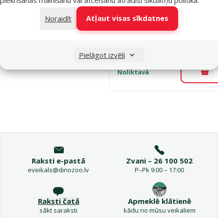
Oriģinālā ce
19,99 €
A
Cena
14,98 €
Atļaut visas sīkdatnes
Noraidīt
E-veikala
Pasargā
cena 💻
mīluli 🕷️
Pielāgot izvēli
Noliktavā
Pie
Raksti e-pastā
Zvani – 26 100 502
eveikals@dinozoo.lv
P–Pk 9:00 – 17:00
Raksti čatā
Apmeklē klātienē
sākt saraksti
kādu no mūsu veikaliem