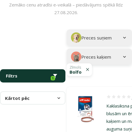
Zemāko cenu atradīsi e-veikalā – piedāvājums spēkā līdz
27.08.2026.
Parametriskais filtrs
Atlasītie filtri
Kampaņa: "Pasargā savu mīluli 🕷️"
Apakškategorija
Preces suņiem
Preces kaķiem
Zīmols
Bolfo
Filtrs
1
Kārtot pēc
Atsauksmes 1
Kaklasiksna 
blusām un ē
kaķiem un m
auguma suņi