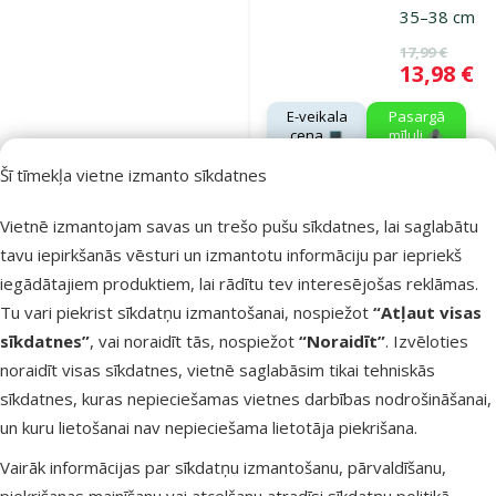
35–38 cm
Oriģinālā ce
17,99 €
Cena
13,98 €
E-veikala
Pasargā
cena 💻
mīluli 🕷️
Šī tīmekļa vietne izmanto sīkdatnes
Noliktavā
Vietnē izmantojam savas un trešo pušu sīkdatnes, lai saglabātu
tavu iepirkšanās vēsturi un izmantotu informāciju par iepriekš
iegādātajiem produktiem, lai rādītu tev interesējošas reklāmas.
Atsauksmes
Tu vari piekrist sīkdatņu izmantošanai, nospiežot
“Atļaut visas
Kaklasiksna
sīkdatnes”
, vai noraidīt tās, nospiežot
“Noraidīt”
. Izvēloties
pret blusām
noraidīt visas sīkdatnes, vietnē saglabāsim tikai tehniskās
ērcēm liela
sīkdatnes, kuras nepieciešamas vietnes darbības nodrošināšanai,
auguma suņ
un kuru lietošanai nav nepieciešama lietotāja piekrišana.
– Bolfo 66–
cm
Vairāk informācijas par sīkdatņu izmantošanu, pārvaldīšanu,
piekrišanas mainīšanu vai atcelšanu atradīsi
sīkdatņu politikā
.