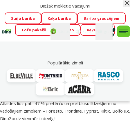
Biežāk meklētie vaicājumi
Aiz
Visu mēnesi Dino Zoo piedāvā lieliskas cenas mīluļu TOP
barībām! 🍖
→
Skatīt piedāvājumu!
Suņu barība
Kaķu barība
Barība grauzējiem
Tofu pakaiši
Foresto
Kaķu mājas
Fotokonkurss “GADA ŪSAIŅI”!
Varbūt tieši Tavs mīlulis
Mans
Mans
konts
Atbalsts
grozs
me
būs 2027. gada zvaigzne
→
Piedalīties
Mek
🔥 Akciju piedāvājumi
Populārākie zīmoli
Pasargā savu mīluli 🕷️
Atlaides līdz pat -47 % pretērču un pretblusu līdzekļiem no
vadošajiem zīmoliem – Foresto, Frontline, Fyprist, Kiltix, Bolfo u.c.
DinoZoo.lv vienmēr izdevīgi!