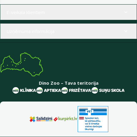
Izvēlne kājenē
E-veikala klientiem
Uzņēmuma informācija
Dino Zoo – Tava teritorija