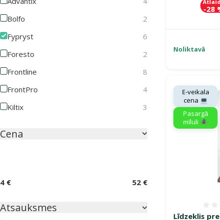
Advantix
4
Atlai
-28
Bolfo
2
Fypryst
6
Noliktavā
Foresto
2
Frontline
8
FrontPro
4
E-veikala
cena 💻
Kiltix
3
Pasargā
mīluli 🕷️
Cena
4 €
52 €
Atsauksmes
Līdzeklis pr