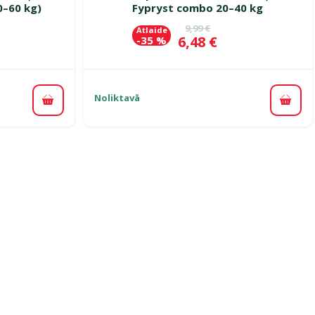
0–60 kg)
Fypryst combo 20–40 kg
ena
Oriģinālā cena
9,99 €
Atlaide
Cena
6,48 €
-35 %
Noliktavā
Pievienot grozam
Pievi