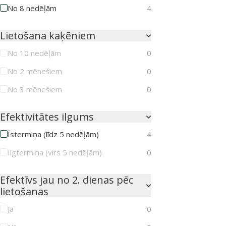
No 8 nedēļām
4
Lietošana kaķēniem
No 10 nedēļām
0
No 2 mēnešiem
0
No 3 mēnešiem
0
Efektivitātes ilgums
Īstermiņa (līdz 5 nedēļām)
4
Ilgtermiņa (virs 5 nedēļām)
0
Efektīvs jau no 2. dienas pēc
lietošanas
Jā
0