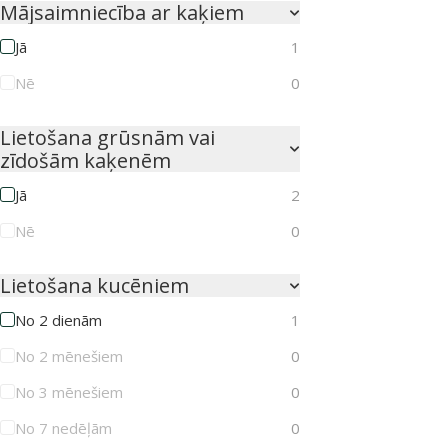
Mājsaimniecība ar kaķiem
Jā
1
Nē
0
Lietošana grūsnām vai
zīdošām kaķenēm
Jā
2
Nē
0
Lietošana kucēniem
No 2 dienām
1
No 2 mēnešiem
0
No 3 mēnešiem
0
No 7 nedēļām
0