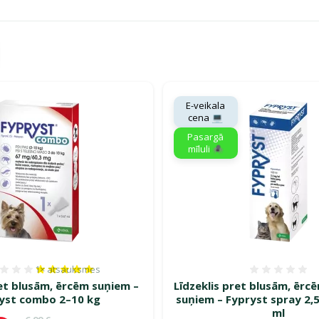
gā savu mīluli 🕷️"
E-veikala
cena 💻
Pasargā
mīluli 🕷️
1×
atsauksmes
Atsauksmes 100%, reitingu skaits: 1
Atsauk
ret blusām, ērcēm suņiem –
Līdzeklis pret blusām, ērc
yst combo 2–10 kg
suņiem – Fypryst spray 2,
ml
Oriģinālā cena