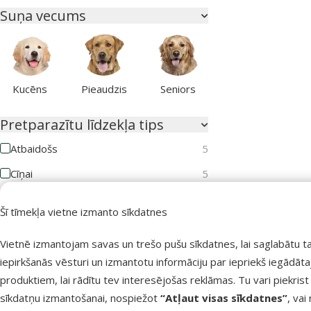
Suņa vecums
Kucēns
Pieaudzis
Seniors
Pretparazītu līdzekļa tips
Atbaidošs
5
Cīņai
5
Kaķa vecums
Šī tīmekļa vietne izmanto sīkdatnes
Vietnē izmantojam savas un trešo pušu sīkdatnes, lai saglabātu t
iepirkšanās vēsturi un izmantotu informāciju par iepriekš iegādāt
produktiem, lai rādītu tev interesējošas reklāmas. Tu vari piekrist
Kaķēns
Pieaudzis
Seniors
sīkdatņu izmantošanai, nospiežot
“Atļaut visas sīkdatnes”
, vai