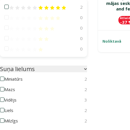
mājas sesk
Atsauksmes 100%
2
and fe
Atsauksmes 80%
0
Atlai
-37
Atsauksmes 60%
0
Atsauksmes 40%
0
Noliktavā
Atsauksmes 20%
0
Suņa lielums
Miniatūrs
2
Mazs
2
Vidējs
3
Liels
2
Milzīgs
2