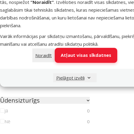
tās, nospiežot
“Noraidīt”
. Izvēloties noraidīt visas sīkdatnes, vi
Pretparazītu līdzekļa veids
saglabāsim tikai tehniskās sīkdatnes, kuras nepieciešamas vietne
Aerosols
1
darbības nodrošināšanai, un kuru lietošanai nav nepieciešama lieto
Kaklasiksna
0
piekrišana.
Pilieni
4
Vairāk informācijas par sīkdatņu izmantošanu, pārvaldīšanu, piekr
mainīšanu vai atcelšanu atradīsi
sīkdatņu politikā
.
Tabletes
0
Atļaut visas sīkdatnes
Noraidīt
Drošs ģimenēm ar bērniem
Jā
0
Pielāgot izvēli
Nē
0
Ūdensizturīgs
Jā
0
Nē
0