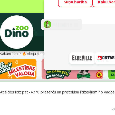
Suņu barība
Kaķu bar
Visu mēnesi Din
Fotokonkurss “G
Atbalsts
E-veik
Sākumlapa
🔥 Akciju piedāvājumi
Pasargā savu mīluli 🕷️
Atlaides līdz pat -47 % pretērču un pretblusu līdzekļiem no vadošaj
Z