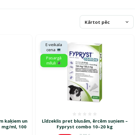
Kārtot pēc
E-veikala
cena 💻
Pasargā
mīluli 🕷️
smes 0%
Atsauksmes 0%
ēm kaķiem un
Līdzeklis pret blusām, ērcēm suņiem –
5 mg/ml, 100
Fypryst combo 10–20 kg
Oriģinālā cena