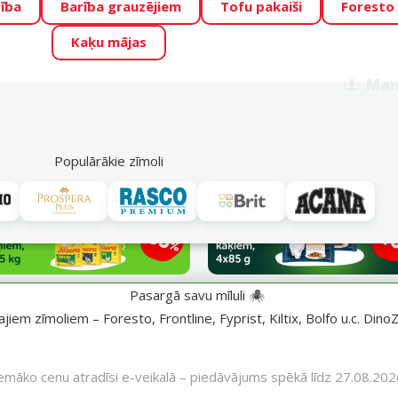
ība
Barība grauzējiem
Tofu pakaiši
Foresto
o Zoo piedāvā lieliskas cenas mīluļu TOP barībām! 🍖
→
Skat
Kaķu mājas
ADA ŪSAIŅI”!
Varbūt tieši Tavs mīlulis būs 2027. gada zvai
Man
Meklēt
als
Akciju piedāvājumi
Veikali
Pakalpojumi
P
39
Populārākie zīmoli
Pasargā savu mīluli 🕷️
iem zīmoliem – Foresto, Frontline, Fyprist, Kiltix, Bolfo u.c. DinoZ
emāko cenu atradīsi e-veikalā – piedāvājums spēkā līdz 27.08.202