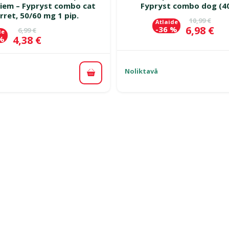
iem – Fypryst combo cat
Fypryst combo dog (4
rret, 50/60 mg 1 pip.
Oriģinālā c
10,99 €
Atlaide
Cena
6,98 €
-36 %
Oriģinālā cena
6,99 €
de
Cena
4,38 €
 %
Noliktavā
Pievienot grozam