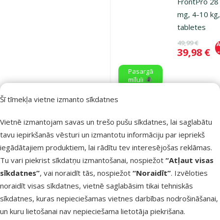
FrontPro 28
mg, 4-10 kg,
tabletes
Oriģinālā ce
49,99 €
A
Cena
39,98 €
Pasargā
mīluli 🕷️
Šī tīmekļa vietne izmanto sīkdatnes
Noliktavā
Bezmaksas
Vietnē izmantojam savas un trešo pušu sīkdatnes, lai saglabātu
Pie
piegāde
tavu iepirkšanās vēsturi un izmantotu informāciju par iepriekš
iegādātajiem produktiem, lai rādītu tev interesējošas reklāmas.
Atsauksmes
Tu vari piekrist sīkdatņu izmantošanai, nospiežot
“Atļaut visas
Pretblusu u
sīkdatnes”
, vai noraidīt tās, nospiežot
“Noraidīt”
. Izvēloties
pretērču
noraidīt visas sīkdatnes, vietnē saglabāsim tikai tehniskās
tabletes
sīkdatnes, kuras nepieciešamas vietnes darbības nodrošināšanai,
suņiem –
un kuru lietošanai nav nepieciešama lietotāja piekrišana.
FrontPro 68