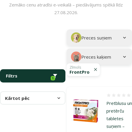
Zemāko cenu atradīsi e-veikalā – piedāvājums spēkā līdz
27.08.2026.
Parametriskais filtrs
Atlasītie filtri
Kampaņa: "Pasargā savu mīluli 🕷️"
Apakškategorija
Preces suņiem
Preces kaķiem
Zīmols
FrontPro
Filtrs
1
Atsauksmes
Kārtot pēc
Pretblusu u
pretērču
tabletes
suņiem –