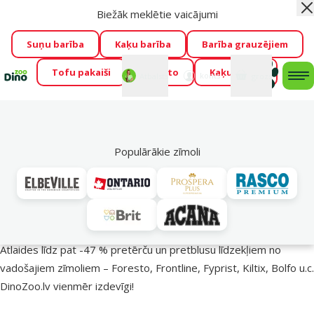
Biežāk meklētie vaicājumi
Aiz
Visu mēnesi Dino Zoo piedāvā lieliskas cenas mīluļu TOP
barībām! 🍖
→
Skatīt piedāvājumu!
Suņu barība
Kaķu barība
Barība grauzējiem
Tofu pakaiši
Foresto
Kaķu mājas
Fotokonkurss “GADA ŪSAIŅI”!
Varbūt tieši Tavs mīlulis
Mans
Mans
konts
Atbalsts
grozs
me
būs 2027. gada zvaigzne
→
Piedalīties
Mek
🔥 Akciju piedāvājumi
Populārākie zīmoli
Pasargā savu mīluli 🕷️
Atlaides līdz pat -47 % pretērču un pretblusu līdzekļiem no
vadošajiem zīmoliem – Foresto, Frontline, Fyprist, Kiltix, Bolfo u.c.
DinoZoo.lv vienmēr izdevīgi!