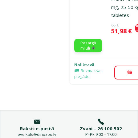
mg, 25-50 k
tabletes
Oriģinālā ce
65 €
A
Cena
51,98 €
Pasargā
mīluli 🕷️
Noliktavā
Bezmaksas
Pie
piegāde
Raksti e-pastā
Zvani – 26 100 502
eveikals@dinozoo.lv
P–Pk 9:00 – 17:00