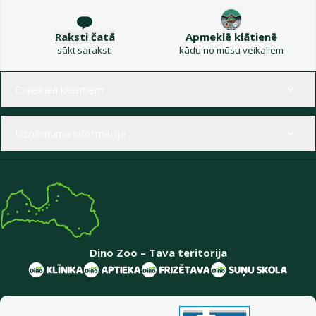
Raksti čatā
Apmeklē klātienē
sākt saraksti
kādu no mūsu veikaliem
Izvēlne kājenē
E-veikala klientiem
Uzņēmuma informācija
Dino Zoo – Tava teritorija