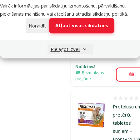
Vairāk informācijas par sīkdatņu izmantošanu, pārvaldīšanu,
mg, 10-25 k
piekrišanas mainīšanu vai atcelšanu atradīsi
sīkdatņu politikā
.
tabletes
Atļaut visas sīkdatnes
Noraidīt
Oriģinālā ce
54,99 €
A
Cena
43,98 €
Pasargā
Pielāgot izvēli
mīluli 🕷️
Noliktavā
Bezmaksas
Pie
piegāde
Atsauksmes
Pretblusu u
pretērču
tabletes
suņiem –
FrontPro 13