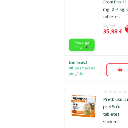
FrontPro 11
mg, 2-4 kg, 
tabletes
Oriģinālā ce
44,99 €
A
Cena
35,98 €
Pasargā
mīluli 🕷️
Noliktavā
Bezmaksas
Pie
piegāde
Atsauksmes
Pretblusu u
pretērču
tabletes
suņiem –