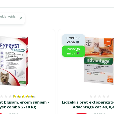
zekļa veids
gā savu mīluli 🕷️"
E-veikala
cena 💻
Pasargā
mīluli 🕷️
1×
atsauksmes
Atsauksmes 100%, reitingu skaits: 1
Atsauk
ret blusām, ērcēm suņiem –
Līdzeklis pret ektoparazīt
yst combo 2–10 kg
Advantage cat 40, 0,
Oriģinālā cena
Oriģinālā c