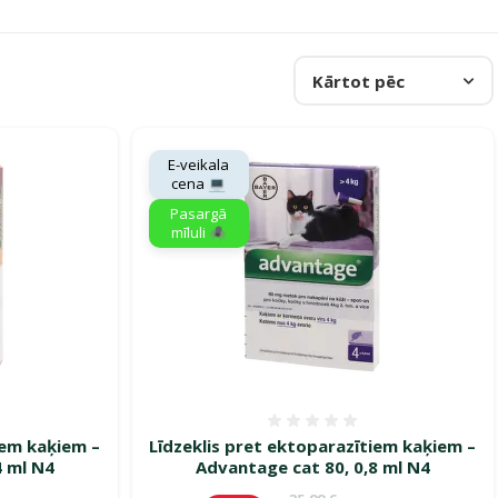
Kārtot pēc
E-veikala
cena 💻
Pasargā
mīluli 🕷️
smes 0%
Atsauksmes 0%
iem kaķiem –
Līdzeklis pret ektoparazītiem kaķiem –
4 ml N4
Advantage cat 80, 0,8 ml N4
ena
Oriģinālā cena