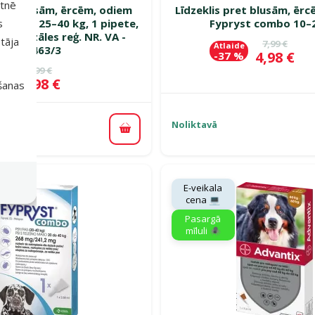
etnē
pret blusām, ērcēm, odiem
Līdzeklis pret blusām, ēr
antix, 25–40 kg, 1 pipete,
Fypryst combo 10–
s
u vet.zāles reģ. NR. VA -
tāja
Oriģinālā c
7,99 €
Atlaide
072463/3
Cena
4,98 €
-37 %
Oriģinālā cena
18,99 €
e
Cena
13,98 €
%
išanas
Noliktavā
Pievienot grozam
E-veikala
cena 💻
Pasargā
mīluli 🕷️