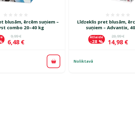
Atsauksmes 0%
Atsauk
ret blusām, ērcēm suņiem –
Līdzeklis pret blusām, ē
yst combo 20–40 kg
suņiem – Advantix, 4
Oriģinālā cena
Oriģinālā c
9,99 €
20,99 €
de
Atlaide
Cena
Cena
6,48 €
14,98 €
 %
-28 %
Noliktavā
Pievienot grozam