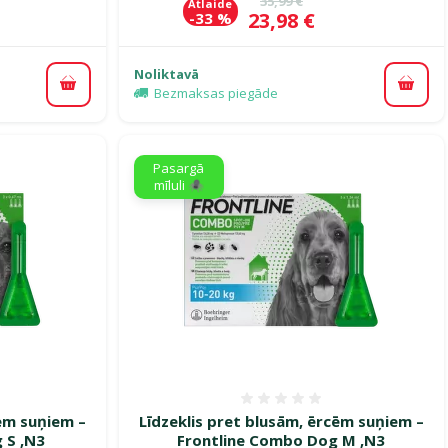
35,99 €
Atlaide
Cena
23,98 €
-33 %
Noliktavā
Pievienot grozam
Pievi
Bezmaksas piegāde
Pasargā
mīluli 🕷️
smes 0%
Atsauksmes 0%
cēm suņiem –
Līdzeklis pret blusām, ērcēm suņiem –
 S ,N3
Frontline Combo Dog M ,N3