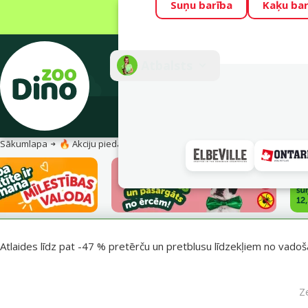
Suņu barība
Kaķu bar
Visu mēnesi Din
Fotokonkurss “G
Atbalsts
E-veik
Sākumlapa
🔥 Akciju piedāvājumi
Pasargā savu mīluli 🕷️
Atlaides līdz pat -47 % pretērču un pretblusu līdzekļiem no vadošaj
Z