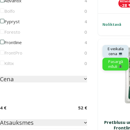
Advantix
4
Atlai
-28
Bolfo
0
Fypryst
4
Noliktavā
Foresto
0
Frontline
4
E-veikala
FrontPro
0
cena 💻
Pasargā
Kiltix
0
mīluli 🕷️
Cena
4 €
52 €
Atsauksmes
Pretblusu u
Frontl