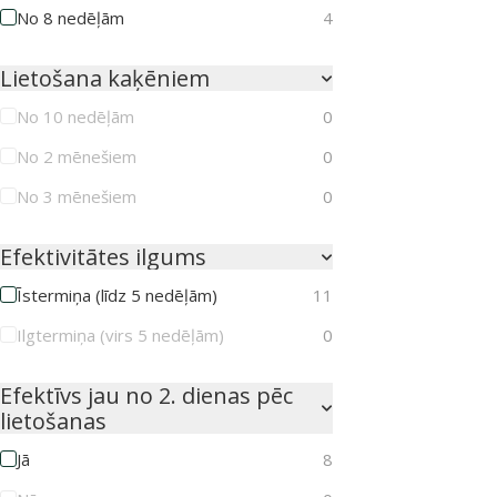
No 8 nedēļām
4
Lietošana kaķēniem
No 10 nedēļām
0
No 2 mēnešiem
0
No 3 mēnešiem
0
Efektivitātes ilgums
Īstermiņa (līdz 5 nedēļām)
11
Ilgtermiņa (virs 5 nedēļām)
0
Efektīvs jau no 2. dienas pēc
lietošanas
Jā
8