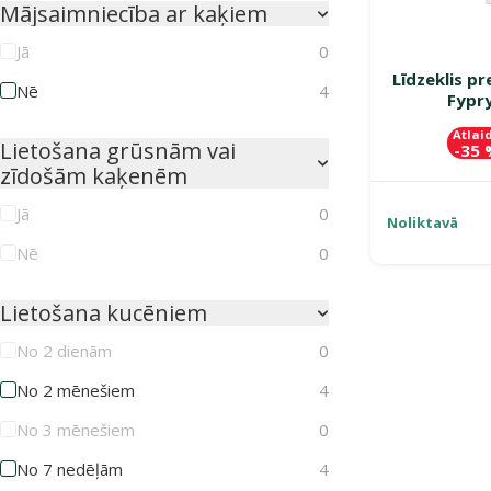
Mājsaimniecība ar kaķiem
Jā
0
Līdzeklis p
Nē
4
Fypr
Atlai
Lietošana grūsnām vai
-35
zīdošām kaķenēm
Jā
0
Noliktavā
Nē
0
Lietošana kucēniem
No 2 dienām
0
No 2 mēnešiem
4
No 3 mēnešiem
0
No 7 nedēļām
4