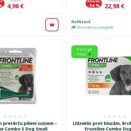
6,99 €
34,99 €
de
Atlaide
Cena
Cena
4,98 €
22,98 €
 %
-34 %
Noliktavā
Pievienot grozam
Bezmaksas piegāde
Pasargā
mīluli 🕷️
Atsauksmes 0%
Atsauk
n pretērču pilieni suņiem –
Līdzeklis pret blusām, ēr
ine Combo S Dog Small
Frontline Combo Dog