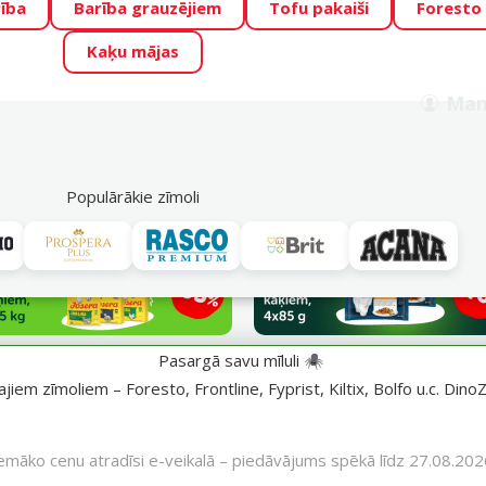
ība
Barība grauzējiem
Tofu pakaiši
Foresto
o Zoo piedāvā lieliskas cenas mīluļu TOP barībām! 🍖
→
Skat
Kaķu mājas
ADA ŪSAIŅI”!
Varbūt tieši Tavs mīlulis būs 2027. gada zvai
Man
Meklēt
als
Akciju piedāvājumi
Veikali
Pakalpojumi
P
39
Populārākie zīmoli
Pasargā savu mīluli 🕷️
iem zīmoliem – Foresto, Frontline, Fyprist, Kiltix, Bolfo u.c. DinoZ
emāko cenu atradīsi e-veikalā – piedāvājums spēkā līdz 27.08.202