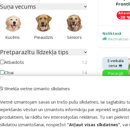
Front
Suņa vecums
Atlaid
-30 
Noliktavā
Kucēns
Pieaudzis
Seniors
Bezmaksas 
Pretparazītu līdzekļa tips
E-veikala
Atbaidošs
12
cena 💻
Cīņai
14
Pasargā
mīluli 🕷️
Kaķa vecums
Šī tīmekļa vietne izmanto sīkdatnes
Vietnē izmantojam savas un trešo pušu sīkdatnes, lai saglabātu t
iepirkšanās vēsturi un izmantotu informāciju par iepriekš iegādāt
produktiem, lai rādītu tev interesējošas reklāmas. Tu vari piekrist
Kaķēns
Pieaudzis
Seniors
sīkdatņu izmantošanai, nospiežot
“Atļaut visas sīkdatnes”
, vai