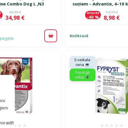
line Combo Dog L ,N3
suņiem – Advantix, 4–10 k
Oriģinālā cena
Oriģinālā c
49,99 €
14,99 €
e
Atlaide
Cena
Cena
34,98 €
8,98 €
%
-40 %
Noliktavā
Pievienot grozam
piegāde
E-veikala
cena 💻
Pasargā
mīluli 🕷️
avu
ajiem
 noraidīt
Atsauksmes 0%
Atsauk