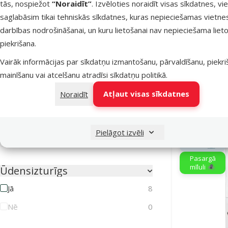
tās, nospiežot
“Noraidīt”
. Izvēloties noraidīt visas sīkdatnes, vi
Pretparazītu līdzekļa veids
Līdzeklis 
suņiem – Adv
saglabāsim tikai tehniskās sīkdatnes, kuras nepieciešamas vietne
Aerosols
1
bezrecepš
darbības nodrošināšanai, un kuru lietošanai nav nepieciešama lieto
Kaklasiksna
7
piekrišana.
Atlaid
-26 
Pilieni
14
Vairāk informācijas par sīkdatņu izmantošanu, pārvaldīšanu, piekr
mainīšanu vai atcelšanu atradīsi
sīkdatņu politikā
.
Tabletes
4
Noliktavā
Atļaut visas sīkdatnes
Noraidīt
Drošs ģimenēm ar bērniem
Jā
8
Pielāgot izvēli
E-veikala
Nē
0
cena 💻
Pasargā
mīluli 🕷️
Ūdensizturīgs
Jā
8
Nē
0