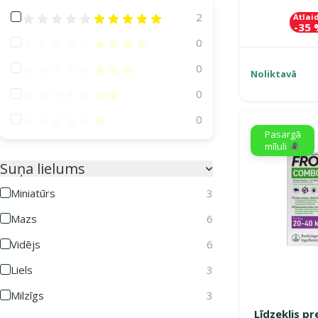
Atsauksmes 100%
2
Atlai
-35
Atsauksmes 80%
0
Atsauksmes 60%
0
Noliktavā
Atsauksmes 40%
0
Atsauksmes 20%
0
Pasargā
mīluli 🕷️
Suņa lielums
Miniatūrs
3
Mazs
6
Vidējs
6
Liels
3
Milzīgs
3
Līdzeklis p