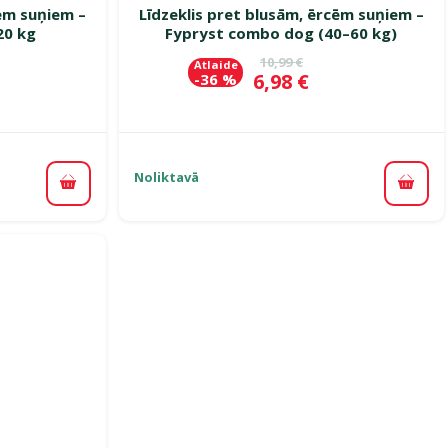
cēm suņiem –
Līdzeklis pret blusām, ērcēm suņiem –
20 kg
Fypryst combo dog (40–60 kg)
ena
Oriģinālā cena
10,99 €
Atlaide
Cena
6,98 €
-36 %
Noliktavā
Pievienot grozam
Pievi