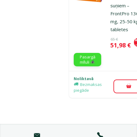
suņiem –
FrontPro 13
mg, 25-50 k
tabletes
Oriģinālā ce
65 €
A
Cena
51,98 €
Pasargā
mīluli 🕷️
Noliktavā
Bezmaksas
Pie
piegāde