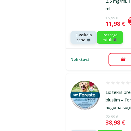
2,5 mg/ml, 
ml
Oriģinālā ce
15,99 €
A
Cena
11,98 €
E-veikala
Pasargā
cena 💻
mīluli 🕷️
Noliktavā
Pie
Atsauksmes 1
Līdzeklis pr
blusām – For
auguma suņ
Oriģinālā ce
72,99 €
Cena
38,98 €