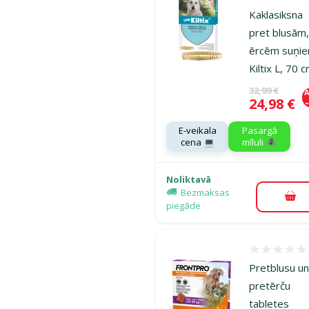
Kaklasiksna
pret blusām
ērcēm suņie
Kiltix L, 70 
Oriģinālā ce
32,99 €
A
Cena
24,98 €
E-veikala
Pasargā
cena 💻
mīluli 🕷️
Noliktavā
Bezmaksas
Pie
piegāde
Atsauksmes
Pretblusu u
pretērču
tabletes