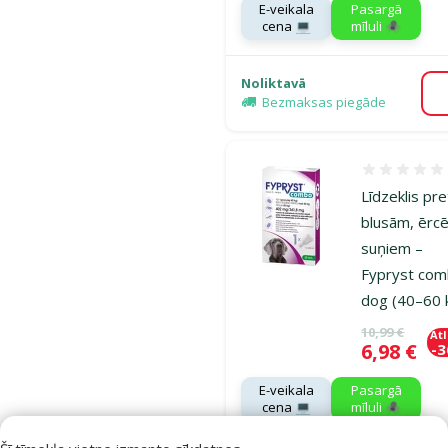
E-veikala
Pasargā
cena 💻
mīluli 🕷️
Noliktavā
Bezmaksas piegāde
Atsauksmes
Līdzeklis pre
blusām, ērc
suņiem –
Fypryst co
dog (40–60 
Oriģinālā ce
10,99 €
At
Cena
6,98 €
-
E-veikala
Pasargā
cena 💻
mīluli 🕷️