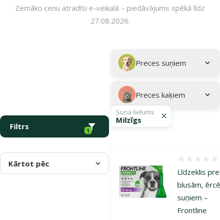
Zemāko cenu atradīsi e-veikalā – piedāvājums spēkā līdz
27.08.2026.
Parametriskais filtrs
Atlasītie filtri
Kampaņa: "Pasargā savu mīluli 🕷️"
Apakškategorija
Preces suņiem
Preces kaķiem
Suņa lielums
Milzīgs
Filtrs
1
Atsauksmes
Kārtot pēc
Līdzeklis pre
blusām, ērc
suņiem –
Frontline