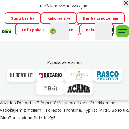
Biežāk meklētie vaicājumi
Aiz
Visu mēnesi Dino Zoo piedāvā lieliskas cenas mīluļu TOP
barībām! 🍖
→
Skatīt piedāvājumu!
Suņu barība
Kaķu barība
Barība grauzējiem
Tofu pakaiši
Foresto
Kaķu mājas
Fotokonkurss “GADA ŪSAIŅI”!
Varbūt tieši Tavs mīlulis
Mans
Mans
konts
Atbalsts
grozs
me
būs 2027. gada zvaigzne
→
Piedalīties
Mek
🔥 Akciju piedāvājumi
Populārākie zīmoli
Pasargā savu mīluli 🕷️
Atlaides līdz pat -47 % pretērču un pretblusu līdzekļiem no
vadošajiem zīmoliem – Foresto, Frontline, Fyprist, Kiltix, Bolfo u.c.
DinoZoo.lv vienmēr izdevīgi!