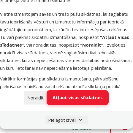
Šī tīmekļa vietne izmanto sīkdatnes
Noliktavā
Pie
Vietnē izmantojam savas un trešo pušu sīkdatnes, lai saglabātu
tavu iepirkšanās vēsturi un izmantotu informāciju par iepriekš
iegādātajiem produktiem, lai rādītu tev interesējošas reklāmas.
Atsauksmes
Tu vari piekrist sīkdatņu izmantošanai, nospiežot
“Atļaut visas
Kaklasiksna
sīkdatnes”
, vai noraidīt tās, nospiežot
“Noraidīt”
. Izvēloties
pret blusām
noraidīt visas sīkdatnes, vietnē saglabāsim tikai tehniskās
ērcēm liela
sīkdatnes, kuras nepieciešamas vietnes darbības nodrošināšanai,
auguma suņ
un kuru lietošanai nav nepieciešama lietotāja piekrišana.
– Bolfo 66–
cm
Vairāk informācijas par sīkdatņu izmantošanu, pārvaldīšanu,
Oriģinālā ce
piekrišanas mainīšanu vai atcelšanu atradīsi
sīkdatņu politikā
.
19,99 €
A
Cena
14,98 €
Atļaut visas sīkdatnes
Noraidīt
E-veikala
Pasargā
cena 💻
mīluli 🕷️
Pielāgot izvēli
Noliktavā
Pie