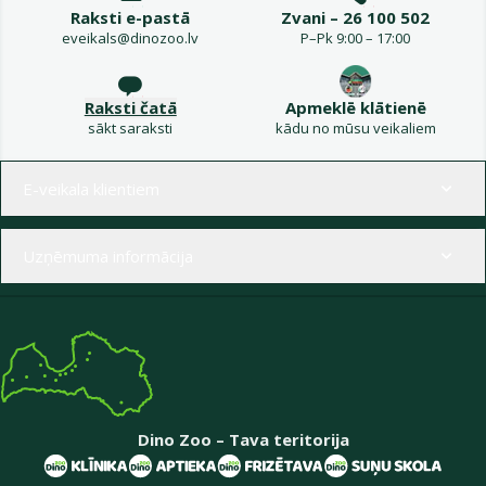
Raksti e-pastā
Zvani – 26 100 502
eveikals@dinozoo.lv
P–Pk 9:00 – 17:00
Raksti čatā
Apmeklē klātienē
sākt saraksti
kādu no mūsu veikaliem
Izvēlne kājenē
E-veikala klientiem
Uzņēmuma informācija
Dino Zoo – Tava teritorija