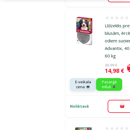
Atsauksmes
Līdzeklis pre
blusām, ērc
odiem suņie
Advantix, 40
60 kg
Oriģinālā ce
20,99 €
A
Cena
14,98 €
E-veikala
Pasargā
cena 💻
mīluli 🕷️
Noliktavā
Pie
Atsauksmes