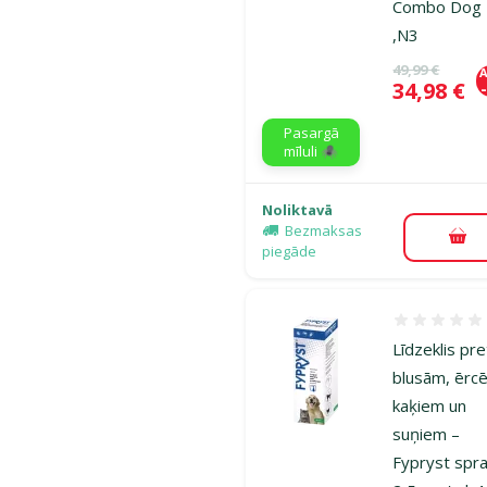
Combo Dog 
,N3
Oriģinālā ce
49,99 €
A
Cena
34,98 €
Pasargā
mīluli 🕷️
Noliktavā
Bezmaksas
Pie
piegāde
Atsauksmes
Līdzeklis pre
blusām, ērc
kaķiem un
suņiem –
Fypryst spr