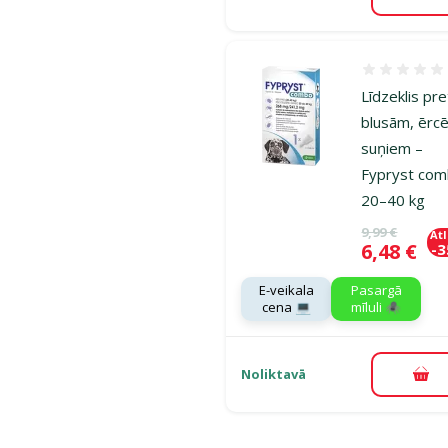
Pie
Atsauksmes
Līdzeklis pre
blusām, ērc
suņiem –
Fypryst co
20–40 kg
Oriģinālā ce
9,99 €
At
Cena
6,48 €
-
E-veikala
Pasargā
cena 💻
mīluli 🕷️
Noliktavā
Pie