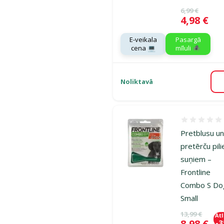
Oriģinālā ce
6,99 €
Cena
4,98 €
E-veikala
Pasargā
cena 💻
mīluli 🕷️
Noliktavā
Atsauksmes
Pretblusu u
pretērču pili
suņiem –
Frontline
Combo S Do
Small
Oriģinālā ce
13,99 €
At
Cena
8,98 €
-