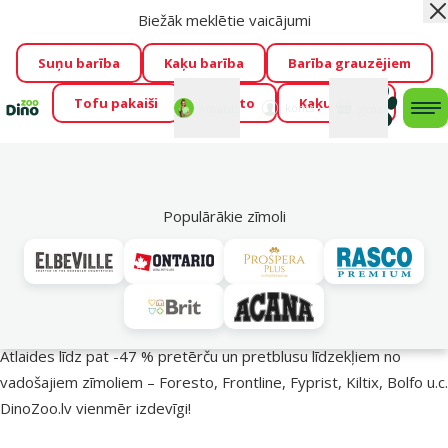
Biežāk meklētie vaicājumi
Aiz
Visu mēnesi Dino Zoo piedāvā lieliskas cenas mīluļu TOP
barībām! 🍖
→
Skatīt piedāvājumu!
Suņu barība
Kaķu barība
Barība grauzējiem
Tofu pakaiši
Foresto
Kaķu mājas
Fotokonkurss “GADA ŪSAIŅI”!
Varbūt tieši Tavs mīlulis
Mans
Mans
konts
Atbalsts
grozs
me
būs 2027. gada zvaigzne
→
Piedalīties
Mek
🔥 Akciju piedāvājumi
Populārākie zīmoli
Pasargā savu mīluli 🕷️
Atlaides līdz pat -47 % pretērču un pretblusu līdzekļiem no
vadošajiem zīmoliem – Foresto, Frontline, Fyprist, Kiltix, Bolfo u.c.
DinoZoo.lv vienmēr izdevīgi!