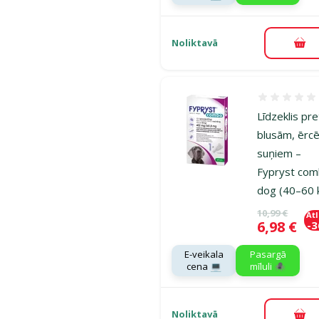
Noliktavā
Pie
Atsauksmes
Līdzeklis pre
blusām, ērc
suņiem –
Fypryst co
dog (40–60 
Oriģinālā ce
10,99 €
At
Cena
6,98 €
-
E-veikala
Pasargā
cena 💻
mīluli 🕷️
Noliktavā