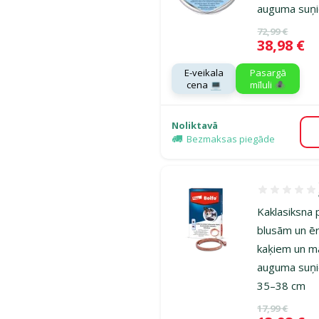
auguma suņ
Oriģinālā ce
72,99 €
Cena
38,98 €
E-veikala
Pasargā
cena 💻
mīluli 🕷️
Noliktavā
Bezmaksas piegāde
Atsauksmes 1
Kaklasiksna 
blusām un ē
kaķiem un m
auguma suņi
35–38 cm
Oriģinālā ce
17,99 €