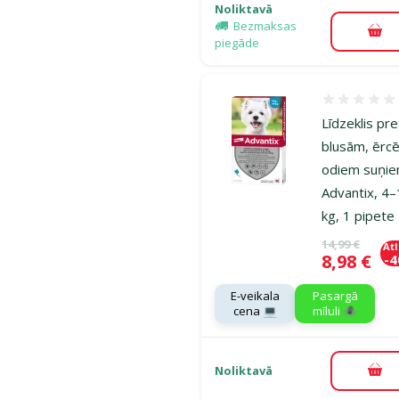
Noliktavā
Bezmaksas
Pie
piegāde
Atsauksmes
Līdzeklis pre
blusām, ērc
odiem suņie
Advantix, 4
kg, 1 pipete
Oriģinālā ce
14,99 €
At
Cena
8,98 €
-
E-veikala
Pasargā
cena 💻
mīluli 🕷️
Noliktavā
Pie