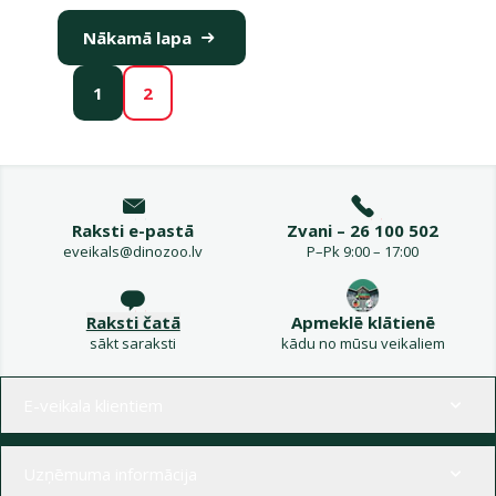
Nākamā lapa
1
2
Raksti e-pastā
Zvani – 26 100 502
eveikals@dinozoo.lv
P–Pk 9:00 – 17:00
Raksti čatā
Apmeklē klātienē
sākt saraksti
kādu no mūsu veikaliem
Izvēlne kājenē
E-veikala klientiem
Uzņēmuma informācija