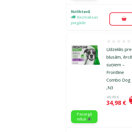
Noliktavā
Bezmaksas
Pie
piegāde
Atsauksmes
Līdzeklis pre
blusām, ērc
suņiem –
Frontline
Combo Dog 
,N3
Oriģinālā ce
49,99 €
A
Cena
34,98 €
Pasargā
mīluli 🕷️