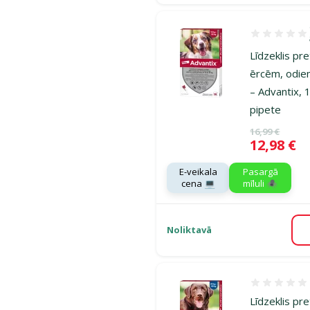
Atsauksmes 1
Līdzeklis pr
ērcēm, odie
– Advantix, 
pipete
Oriģinālā ce
16,99 €
Cena
12,98 €
E-veikala
Pasargā
cena 💻
mīluli 🕷️
Noliktavā
Atsauksmes
Līdzeklis pre