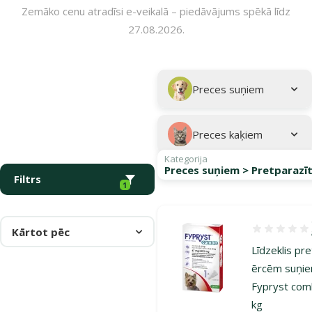
Zemāko cenu atradīsi e-veikalā – piedāvājums spēkā līdz
27.08.2026.
Parametriskais filtrs
Atlasītie filtri
Kampaņa: "Pasargā savu mīluli 🕷️"
Apakškategorija
Preces suņiem
Preces kaķiem
Kategorija
Preces suņiem > Pretparazīt
Filtrs
1
Kārtot pēc
Atsauksmes 1
Līdzeklis pr
ērcēm suņie
Fypryst co
kg