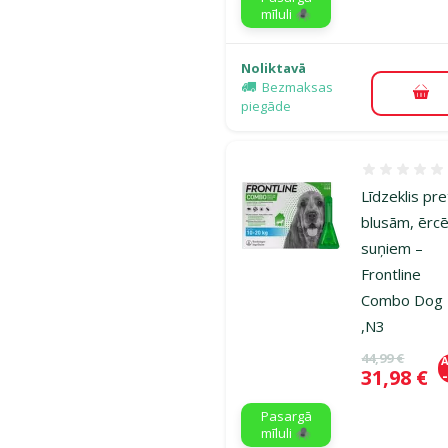
mīluli 🕷️
Noliktavā
Bezmaksas
Pie
piegāde
Atsauksmes
Līdzeklis pre
blusām, ērc
suņiem –
Frontline
Combo Dog
,N3
Oriģinālā ce
44,99 €
A
Cena
31,98 €
Pasargā
mīluli 🕷️