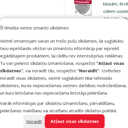
blusām, ērc
odiem suņie
Advantix, 25
40 kg, 1 pip
Šī tīmekļa vietne izmanto sīkdatnes
bezrecepšu
vet.zāles reģ
Vietnē izmantojam savas un trešo pušu sīkdatnes, lai saglabātu
NR. VA -
tavu iepirkšanās vēsturi un izmantotu informāciju par iepriekš
072463/3
iegādātajiem produktiem, lai rādītu tev interesējošas reklāmas.
Tu vari piekrist sīkdatņu izmantošanai, nospiežot
“Atļaut visas
Oriģinālā ce
18,99 €
A
Cena
13,98 €
sīkdatnes”
, vai noraidīt tās, nospiežot
“Noraidīt”
. Izvēloties
noraidīt visas sīkdatnes, vietnē saglabāsim tikai tehniskās
E-veikala
Pasargā
sīkdatnes, kuras nepieciešamas vietnes darbības nodrošināšanai,
cena 💻
mīluli 🕷️
un kuru lietošanai nav nepieciešama lietotāja piekrišana.
Vairāk informācijas par sīkdatņu izmantošanu, pārvaldīšanu,
Noliktavā
Pie
piekrišanas mainīšanu vai atcelšanu atradīsi
sīkdatņu politikā
.
Atļaut visas sīkdatnes
Noraidīt