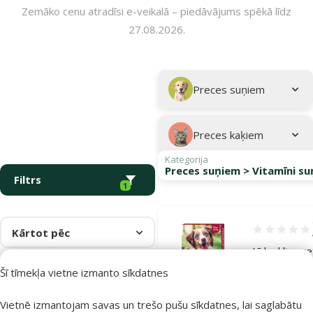
Zemāko cenu atradīsi e-veikalā – piedāvājums spēkā līdz
27.08.2026.
Parametriskais filtrs
Atlasītie filtri
Kampaņa: "Pasargā savu mīluli 🕷️"
Apakškategorija
Preces suņiem
Preces kaķiem
Kategorija
Preces suņiem > Vitamīni s
Filtrs
1
Kārtot pēc
Atsauksmes 1
Līdzeklis pr
ērcēm, odie
Šī tīmekļa vietne izmanto sīkdatnes
– Advantix, 
Vietnē izmantojam savas un trešo pušu sīkdatnes, lai saglabātu
pipete