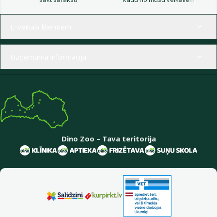
Izvēlne kājenē
E-veikala klientiem
Uzņēmuma informācija
Dino Zoo – Tava teritorija