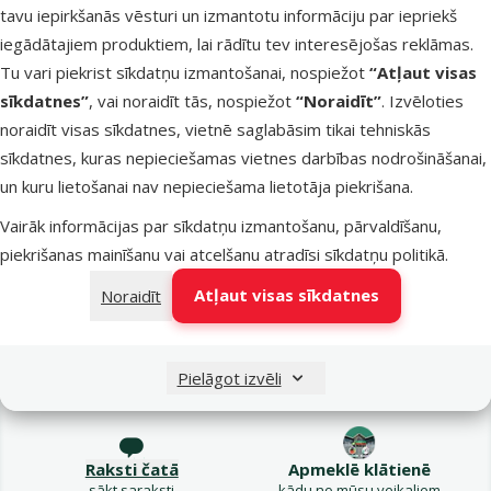
tavu iepirkšanās vēsturi un izmantotu informāciju par iepriekš
Oriģinālā ce
16,99 €
Cena
12,98 €
iegādātajiem produktiem, lai rādītu tev interesējošas reklāmas.
Tu vari piekrist sīkdatņu izmantošanai, nospiežot
“Atļaut visas
E-veikala
Pasargā
sīkdatnes”
, vai noraidīt tās, nospiežot
“Noraidīt”
. Izvēloties
cena 💻
mīluli 🕷️
noraidīt visas sīkdatnes, vietnē saglabāsim tikai tehniskās
sīkdatnes, kuras nepieciešamas vietnes darbības nodrošināšanai,
Noliktavā
un kuru lietošanai nav nepieciešama lietotāja piekrišana.
Vairāk informācijas par sīkdatņu izmantošanu, pārvaldīšanu,
piekrišanas mainīšanu vai atcelšanu atradīsi
sīkdatņu politikā
.
Atļaut visas sīkdatnes
Noraidīt
Raksti e-pastā
Zvani – 26 100 502
Pielāgot izvēli
eveikals@dinozoo.lv
P–Pk 9:00 – 17:00
Raksti čatā
Apmeklē klātienē
sākt saraksti
kādu no mūsu veikaliem