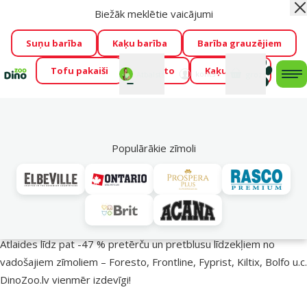
Biežāk meklētie vaicājumi
Aiz
Visu mēnesi Dino Zoo piedāvā lieliskas cenas mīluļu TOP
barībām! 🍖
→
Skatīt piedāvājumu!
Suņu barība
Kaķu barība
Barība grauzējiem
Tofu pakaiši
Foresto
Kaķu mājas
Fotokonkurss “GADA ŪSAIŅI”!
Varbūt tieši Tavs mīlulis
Mans
Mans
konts
Atbalsts
grozs
me
būs 2027. gada zvaigzne
→
Piedalīties
Mek
🔥 Akciju piedāvājumi
Populārākie zīmoli
Pasargā savu mīluli 🕷️
Atlaides līdz pat -47 % pretērču un pretblusu līdzekļiem no
vadošajiem zīmoliem – Foresto, Frontline, Fyprist, Kiltix, Bolfo u.c.
DinoZoo.lv vienmēr izdevīgi!