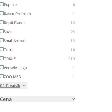
Pup Ice
6
Rasco Premium
1
Repti Planet
12
Savic
23
Small Animals
13
Tetra
16
TRIXIE
219
Versele-Laga
1
ZOO MED
1
Rādīt vairāk
Cena