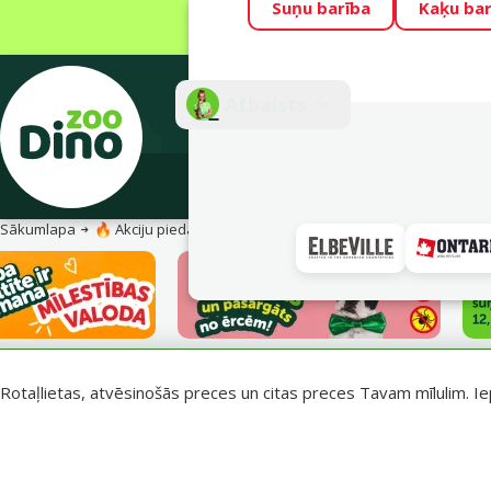
Suņu barība
Kaķu bar
Visu mēnesi Din
Fotokonkurss “G
Atbalsts
E-veik
Sākumlapa
🔥 Akciju piedāvājumi
Vasara turpinās – atlaides katrai g
Rotaļlietas, atvēsinošās preces un citas preces Tavam mīlulim. Ie