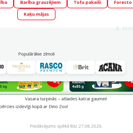
ība
Barība grauzējiem
Tofu pakaiši
Foresto
o Zoo piedāvā lieliskas cenas mīluļu TOP barībām! 🍖
→
Skat
Kaķu mājas
ADA ŪSAIŅI”!
Varbūt tieši Tavs mīlulis būs 2027. gada zvai
Man
Meklēt
als
Akciju piedāvājumi
Veikali
Pakalpojumi
P
39
Populārākie zīmoli
aumei!
Vasara turpinās – atlaides katrai gaumei!
pērcies izdevīgi kopā ar Dino Zoo!
Piedāvājums spēkā līdz 27.08.2026.