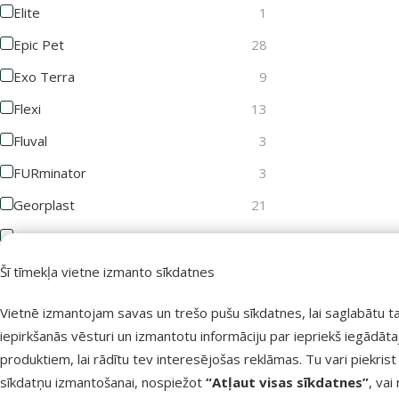
Elite
1
Epic Pet
28
Exo Terra
9
Flexi
13
Fluval
3
FURminator
3
Georplast
21
GimDog
3
Groom Professional
10
Šī tīmekļa vietne izmanto sīkdatnes
Joy&Toy
1
Vietnē izmantojam savas un trešo pušu sīkdatnes, lai saglabātu t
Juwel
11
iepirkšanās vēsturi un izmantotu informāciju par iepriekš iegādāt
produktiem, lai rādītu tev interesējošas reklāmas. Tu vari piekrist
KAY
2
sīkdatņu izmantošanai, nospiežot
“Atļaut visas sīkdatnes”
, vai
KONG
13