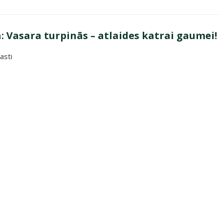
 Vasara turpinās – atlaides katrai gaumei!
asti
a turpinās – atlaides katrai gaumei!"