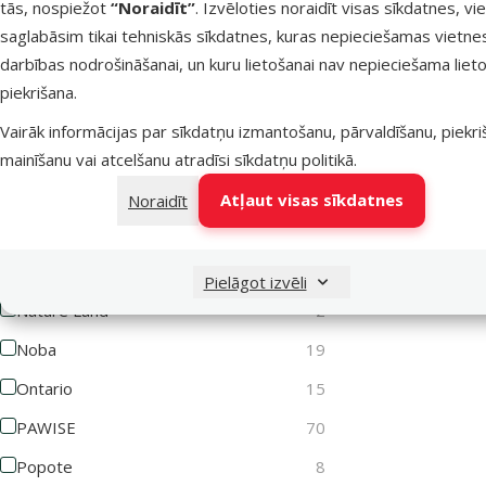
tās, nospiežot
“Noraidīt”
. Izvēloties noraidīt visas sīkdatnes, vi
saglabāsim tikai tehniskās sīkdatnes, kuras nepieciešamas vietne
Lets Play
1
darbības nodrošināšanai, un kuru lietošanai nav nepieciešama lieto
Magic Cat
62
piekrišana.
Magic Litter
3
Vairāk informācijas par sīkdatņu izmantošanu, pārvaldīšanu, piekr
Marina
10
mainīšanu vai atcelšanu atradīsi
sīkdatņu politikā
.
MISOKO
2
Atļaut visas sīkdatnes
Noraidīt
MPS2
12
Mr. Dental
6
Pielāgot izvēli
Nature Land
2
Noba
19
Ontario
15
PAWISE
70
Popote
8