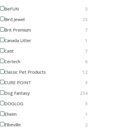
BeFUN
5
Bird Jewel
23
Brit Premium
7
Canada Litter
1
Catit
7
Certech
6
Classic Pet Products
12
CURE POINT
3
Dog Fantasy
254
DOGLOG
3
Eheim
1
Elbeville
2