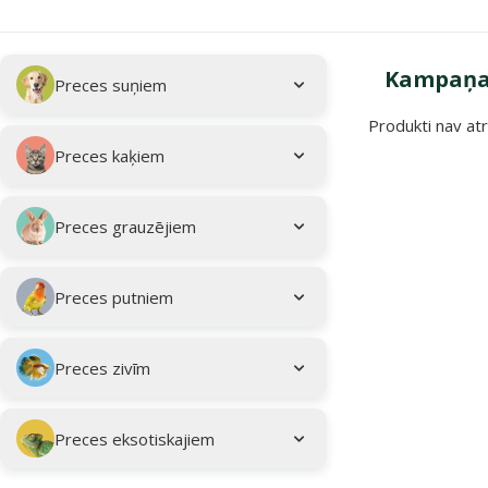
Apakškategorija
Atlasītie filtri
Kampaņa:
Preces suņiem
Produkti nav atr
Kampaņa: "Vasar
Preces kaķiem
Preces grauzējiem
Preces putniem
Preces zivīm
Preces eksotiskajiem