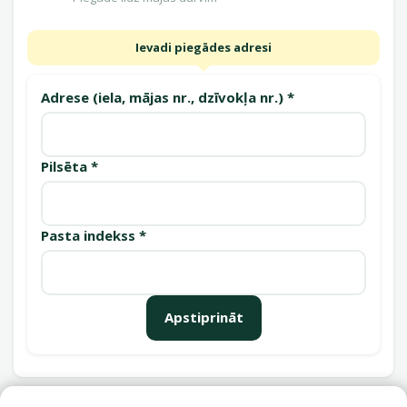
Ievadi piegādes adresi
Adrese (iela, mājas nr., dzīvokļa nr.) *
Pilsēta *
Pasta indekss *
Apstiprināt
Saņemšanas punkti