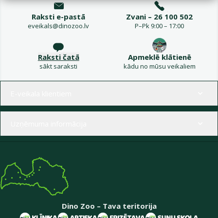
Raksti e-pastā
Zvani – 26 100 502
eveikals@dinozoo.lv
P–Pk 9:00 – 17:00
Raksti čatā
Apmeklē klātienē
sākt saraksti
kādu no mūsu veikaliem
Izvēlne kājenē
E-veikala klientiem
Uzņēmuma informācija
Dino Zoo – Tava teritorija