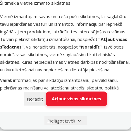
Šī tīmekļa vietne izmanto sīkdatnes
Latvijas Pasts pakomāti
nav pieejams
Vietnē izmantojam savas un trešo pušu sīkdatnes, lai saglabātu
tavu iepirkšanās vēsturi un izmantotu informāciju par iepriekš
iegādātajiem produktiem, lai rādītu tev interesējošas reklāmas.
LATVIJAS PASTS nodaļas
nav pieejams
Tu vari piekrist sīkdatņu izmantošanai, nospiežot
“Atļaut visas
sīkdatnes”
, vai noraidīt tās, nospiežot
“Noraidīt”
. Izvēloties
noraidīt visas sīkdatnes, vietnē saglabāsim tikai tehniskās
OMNIVA pakomāti
nav pieejams
sīkdatnes, kuras nepieciešamas vietnes darbības nodrošināšanai,
un kuru lietošanai nav nepieciešama lietotāja piekrišana.
Vairāk informācijas par sīkdatņu izmantošanu, pārvaldīšanu,
DPD Pickup tīkls
nav pieejams
piekrišanas mainīšanu vai atcelšanu atradīsi
sīkdatņu politikā
.
Atļaut visas sīkdatnes
Noraidīt
Pievienot grozam
Pielāgot izvēli