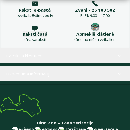
Raksti e-pastā
Zvani – 26 100 502
eveikals@dinozoo.lv
P–Pk 9:00 – 17:00
Raksti čatā
Apmeklē klātienē
sākt saraksti
kādu no mūsu veikaliem
Izvēlne kājenē
E-veikala klientiem
Uzņēmuma informācija
Dino Zoo – Tava teritorija