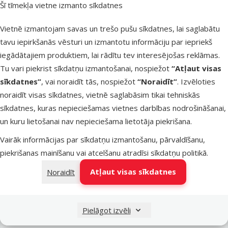
Šī tīmekļa vietne izmanto sīkdatnes
Latvijas Pasts pakomāti
trešdien
Vietnē izmantojam savas un trešo pušu sīkdatnes, lai saglabātu
tavu iepirkšanās vēsturi un izmantotu informāciju par iepriekš
iegādātajiem produktiem, lai rādītu tev interesējošas reklāmas.
LATVIJAS PASTS nodaļas
trešdien
Tu vari piekrist sīkdatņu izmantošanai, nospiežot
“Atļaut visas
sīkdatnes”
, vai noraidīt tās, nospiežot
“Noraidīt”
. Izvēloties
noraidīt visas sīkdatnes, vietnē saglabāsim tikai tehniskās
OMNIVA pakomāti
trešdien
sīkdatnes, kuras nepieciešamas vietnes darbības nodrošināšanai,
un kuru lietošanai nav nepieciešama lietotāja piekrišana.
Vairāk informācijas par sīkdatņu izmantošanu, pārvaldīšanu,
DPD Pickup tīkls
trešdien
piekrišanas mainīšanu vai atcelšanu atradīsi
sīkdatņu politikā
.
Atļaut visas sīkdatnes
Noraidīt
Pievienot grozam
Pielāgot izvēli