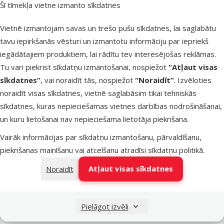
Šī tīmekļa vietne izmanto sīkdatnes
Latvijas Pasts pakomāti
ceturtdien
Vietnē izmantojam savas un trešo pušu sīkdatnes, lai saglabātu
tavu iepirkšanās vēsturi un izmantotu informāciju par iepriekš
iegādātajiem produktiem, lai rādītu tev interesējošas reklāmas.
LATVIJAS PASTS nodaļas
ceturtdien
Tu vari piekrist sīkdatņu izmantošanai, nospiežot
“Atļaut visas
sīkdatnes”
, vai noraidīt tās, nospiežot
“Noraidīt”
. Izvēloties
noraidīt visas sīkdatnes, vietnē saglabāsim tikai tehniskās
OMNIVA pakomāti
ceturtdien
sīkdatnes, kuras nepieciešamas vietnes darbības nodrošināšanai,
un kuru lietošanai nav nepieciešama lietotāja piekrišana.
Vairāk informācijas par sīkdatņu izmantošanu, pārvaldīšanu,
DPD Pickup tīkls
ceturtdien
piekrišanas mainīšanu vai atcelšanu atradīsi
sīkdatņu politikā
.
Atļaut visas sīkdatnes
Noraidīt
Pievienot grozam
Pielāgot izvēli