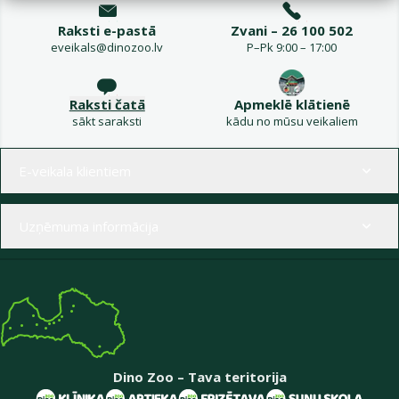
Raksti e-pastā
Zvani – 26 100 502
eveikals@dinozoo.lv
P–Pk 9:00 – 17:00
Raksti čatā
Apmeklē klātienē
sākt saraksti
kādu no mūsu veikaliem
Izvēlne kājenē
E-veikala klientiem
Uzņēmuma informācija
Dino Zoo – Tava teritorija