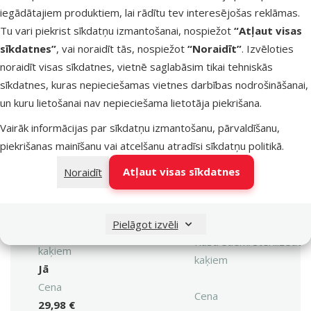
iegādātajiem produktiem, lai rādītu tev interesējošas reklāmas.
Liekais
Veselības stāvoklis
Tu vari piekrist sīkdatņu izmantošanai, nospiežot
“Atļaut visas
svars/Aptaukošanās,
sīkdatnes”
, vai noraidīt tās, nospiežot
“Noraidīt”
. Izvēloties
Sterilizācija
noraidīt visas sīkdatnes, vietnē saglabāsim tikai tehniskās
Sastāvs un garšas
Sastāvs un garšas
sīkdatnes, kuras nepieciešamas vietnes darbības nodrošināšanai,
Kukurūza, Vistas gaļa
un kuru lietošanai nav nepieciešama lietotāja piekrišana.
Kvalitāte
⭐⭐⭐⭐
Kvalitāte
Vairāk informācijas par sīkdatņu izmantošanu, pārvaldīšanu,
Superpremium
piekrišanas mainīšanu vai atcelšanu atradīsi
sīkdatņu politikā
.
Produkta svars
Produkta svars
Atļaut visas sīkdatnes
Noraidīt
7 kg
Kaķa vecums
Kaķa vecums
Pieaudzis
Pielāgot izvēli
Kastrētiem/sterilizētiem
Kastrētiem/sterilizētie
kaķiem
kaķiem
Jā
Cena
Cena
29,98 €