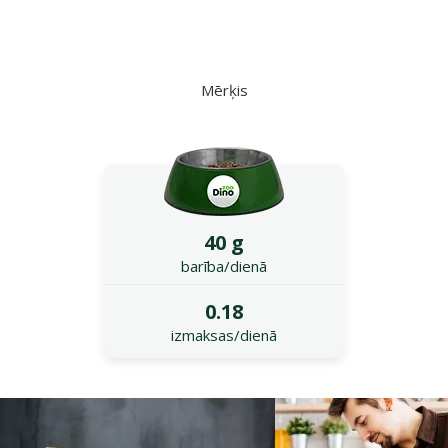
Mērķis
40 g
barība/dienā
0.18
izmaksas/dienā