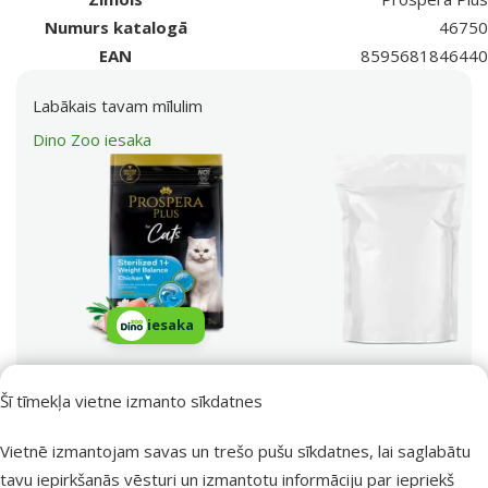
Numurs katalogā
46750
EAN
8595681846440
Labākais tavam mīlulim
Dino Zoo iesaka
iesaka
Barība kaķiem –
Prospera Plus
Meklēt produktu
Šī tīmekļa vietne izmanto sīkdatnes
Sterilized 1+ Chicken
Vy
Weight Balance, 7 kg
Vietnē izmantojam savas un trešo pušu sīkdatnes, lai saglabātu
tavu iepirkšanās vēsturi un izmantotu informāciju par iepriekš
Veselības stāvoklis