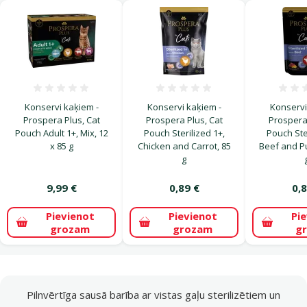
Atsauksmes 0%
Atsauksmes 0%
Konservi kaķiem -
Konservi kaķiem -
Konservi
Prospera Plus, Cat
Prospera Plus, Cat
Prospera 
Pouch Adult 1+, Mix, 12
Pouch Sterilized 1+,
Pouch Ster
x 85 g
Chicken and Carrot, 85
Beef and P
g
9,99 €
0,89 €
0,8
Pievienot
Pievienot
Pi
grozam
grozam
g
superzoo.product.detail.content
Pilnvērtīga sausā barība ar vistas gaļu sterilizētiem un