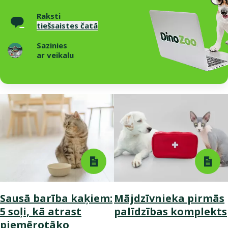
Raksti
tiešsaistes čatā
Sazinies
ar veikalu
Sausā barība kaķiem:
Mājdzīvnieka pirmās
5 soļi, kā atrast
palīdzības komplekts
piemērotāko