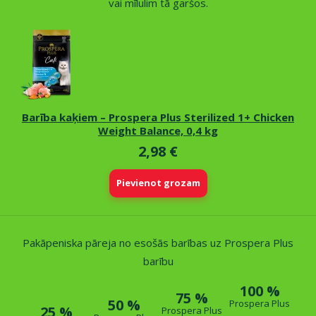
vai mīlulim tā garšos.
Barība kaķiem – Prospera Plus Sterilized 1+ Chicken
Weight Balance, 0,4 kg
2,98 €
Pievienot grozam
Pakāpeniska pāreja no esošās barības uz Prospera Plus
barību
100 %
75 %
50 %
Prospera Plus
25 %
Prospera Plus