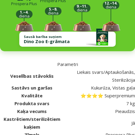
Prospera Plus
12.–14.
Prospera Plus
9.–11.
diena
5.–8.
diena
1.–4.
diena
diena
Sausā barība suņiem
Dino Zoo E-grāmata
Parametri
Liekais svars/Aptaukošanās,
Veselības stāvoklis
Sterilizācija
Sastāvs un garšas
Kukurūza, Vistas gaļa
Kvalitāte
⭐⭐⭐⭐ Superpremium
Produkta svars
7 kg
Kaķa vecums
Pieaudzis
Kastrētiem/sterilizētiem
Jā
kaķiem
Zīmols
Prospera Plus