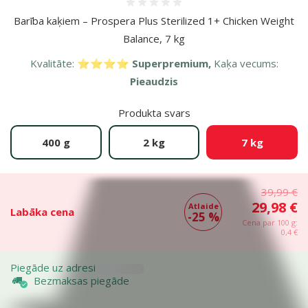
Atsauksmes 0%
Barība kaķiem – Prospera Plus Sterilized 1+ Chicken Weight
Balance, 7 kg
Kvalitāte:
⭐⭐⭐⭐ Superpremium,
Kaķa vecums:
Pieaudzis
Produkta svars
400 g
2 kg
7 kg
39,99 €
29,98 €
Atlaide
Labāka cena
-25 %
Cena par 100 g:
0,4 €
Piegāde uz adresi
Bezmaksas piegāde