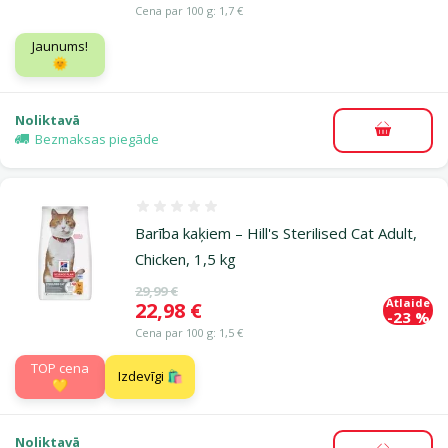
Cena par 100 g: 1,7 €
Jaunums!
🌞
Noliktavā
Pievieno
Bezmaksas piegāde
Atsauksmes 0%
Barība kaķiem – Hill's Sterilised Cat Adult,
Chicken, 1,5 kg
Oriģinālā cena
29,99 €
Atlaide
Cena
22,98 €
-23 %
Cena par 100 g: 1,5 €
TOP cena
Izdevīgi 🛍️
💛
Noliktavā