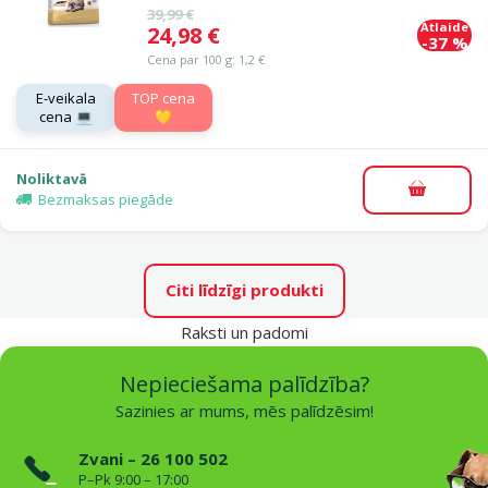
Oriģinālā cena
39,99 €
Atlaide
Cena
24,98 €
-37 %
Cena par 100 g: 1,2 €
E-veikala
TOP cena
cena 💻
💛
Noliktavā
Pievieno
Bezmaksas piegāde
Citi līdzīgi produkti
Raksti un padomi
Nepieciešama palīdzība?
Sazinies ar mums, mēs palīdzēsim!
Zvani – 26 100 502
P–Pk 9:00 – 17:00