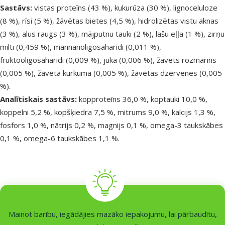
Sastāvs:
vistas proteīns (43 %), kukurūza (30 %), lignoceluloze
(8 %), rīsi (5 %), žāvētas bietes (4,5 %), hidrolizētas vistu aknas
(3 %), alus raugs (3 %), mājputnu tauki (2 %), lašu eļļa (1 %), zirņu
milti (0,459 %), mannanoligosaharīdi (0,011 %),
fruktooligosaharīdi (0,009 %), juka (0,006 %), žāvēts rozmarīns
(0,005 %), žāvēta kurkuma (0,005 %), žāvētas dzērvenes (0,005
%).
Analītiskais sastāvs:
kopproteīns 36,0 %, koptauki 10,0 %,
koppelni 5,2 %, kopšķiedra 7,5 %, mitrums 9,0 %, kalcijs 1,3 %,
fosfors 1,0 %, nātrijs 0,2 %, magnijs 0,1 %, omega-3 taukskābes
0,1 %, omega-6 taukskābes 1,1 %.
Mainot barību, iegādājies mazāko iepakojumu, lai pārbaudītu,