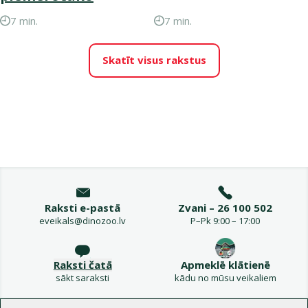
7 min.
7 min.
Skatīt visus rakstus
Raksti e-pastā
Zvani – 26 100 502
eveikals@dinozoo.lv
P–Pk 9:00 – 17:00
Raksti čatā
Apmeklē klātienē
sākt saraksti
kādu no mūsu veikaliem
Izvēlne kājenē