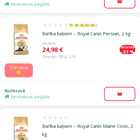
Pievieno
Bezmaksas piegāde
1×
atsauksmes
Atsauksmes 100%, reitingu skaits: 1
Barība kaķiem – Royal Canin Persian, 2 kg
Oriģinālā cena
39,99 €
Atlaide
Cena
24,98 €
-37 %
Cena par 100 g: 1,2 €
TOP cena
💛
Noliktavā
Pievieno
Bezmaksas piegāde
Atsauksmes 0%
Barība kaķiem – Royal Canin Maine Coon, 2
kg