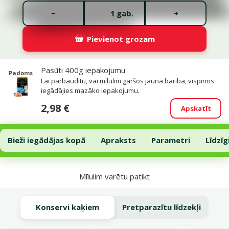
Gabalu skaits *
−
+
gab.
Pievienot grozam
Saistītie produkti
Pasūti 400g iepakojumu
Padoms
Lai pārbaudītu, vai mīlulim garšos jaunā barība, vispirms
iegādājies mazāko iepakojumu.
2,98 €
Apskatīt
Barība kaķiem – Prospera Plus Sterilized 1+ Chicken Weight Balance
Pievienot grozam
Bieži iegādājas kopā
Apraksts
Parametri
Līdzīg
Uz lapas sākumu
Mīlulim varētu patikt
Konservi kaķiem
Pretparazītu līdzekļi