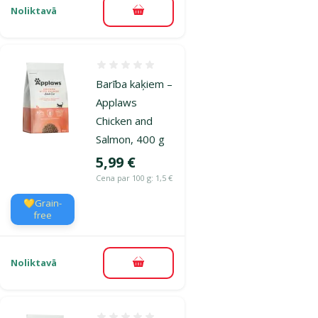
Noliktavā
Pievienot grozam
Atsauksmes 0%
Barība kaķiem –
Applaws
Chicken and
Salmon, 400 g
Cena
5,99 €
Cena par 100 g: 1,5 €
💛Grain-
free
Noliktavā
Pievienot grozam