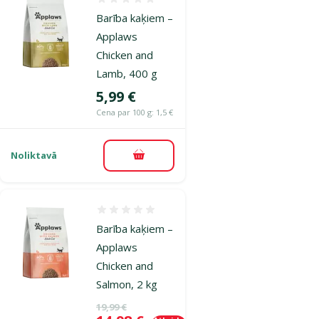
Atsauksmes 0%
Barība kaķiem –
Applaws
Chicken and
Lamb, 400 g
Cena
5,99 €
Cena par 100 g: 1,5 €
Noliktavā
Pievienot grozam
Atsauksmes 0%
Barība kaķiem –
Applaws
Chicken and
Salmon, 2 kg
Oriģinālā cena
19,99 €