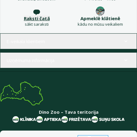
Raksti čatā
Apmeklē klātienē
sākt saraksti
kādu no mūsu veikaliem
Izvēlne kājenē
E-veikala klientiem
Uzņēmuma informācija
Dino Zoo – Tava teritorija