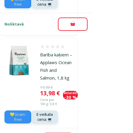
free
cena 💻
Noliktavā
Pievienot grozam
Atsauksmes 0%
Barība kaķiem –
Applaws Ocean
Fish and
Salmon, 1,8 kg
Oriģinālā cena
19,99 €
Cena
13,98 €
Atlaide
-30 %
Cena par
100 g: 0,8 €
💛Grain-
E-veikala
free
cena 💻