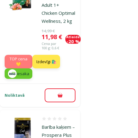
Adult 1+
Chicken Optimal
Wellness, 2 kg
Oriģinālā cena
14,99 €
Cena
11,98 €
Atlaide
-20 %
Cena par
100 g: 0,6 €
TOP cena
Izdevīgi 🛍️
💛
iesaka
Noliktavā
Pievienot grozam
Atsauksmes 0%
Barība kaķiem –
Prospera Plus