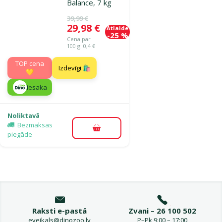
Balance, 7 kg
Oriģinālā cena
39,99 €
Cena
29,98 €
Atlaide
-25 %
Cena par
100 g: 0,4 €
TOP cena
Izdevīgi 🛍️
💛
iesaka
Noliktavā
Bezmaksas
Pievienot grozam
piegāde
Raksti e-pastā
Zvani – 26 100 502
eveikals@dinozoo.lv
P–Pk 9:00 – 17:00