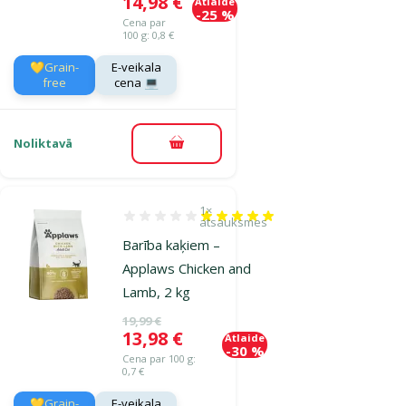
Cena
14,98 €
Atlaide
-25 %
Cena par
100 g: 0,8 €
💛Grain-
E-veikala
free
cena 💻
Noliktavā
Pievienot grozam
1×
Atsauksmes 100%, reitingu skaits: 1
atsauksmes
Barība kaķiem –
Applaws Chicken and
Lamb, 2 kg
Oriģinālā cena
19,99 €
Cena
13,98 €
Atlaide
-30 %
Cena par 100 g:
0,7 €
💛Grain-
E-veikala