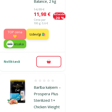
Balance, 2 kg
Oriģinālā cena
14,99 €
Cena
11,98 €
Atlaide
-20 %
Cena par
100 g: 0,6 €
TOP cena
Izdevīgi 🛍️
💛
iesaka
Noliktavā
Pievienot grozam
Atsauksmes 0%
Barība kaķiem –
Prospera Plus
Sterilized 1+
Chicken Weight