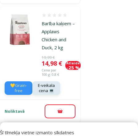
Atsauksmes 0%
Barība kaķiem –
Applaws
Chicken and
Duck, 2 kg
Oriģinālā cena
19,99 €
Cena
14,98 €
Atlaide
-25 %
Cena par
100 g: 0,8 €
💛Grain-
E-veikala
free
cena 💻
Noliktavā
Pievienot grozam
Šī tīmekļa vietne izmanto sīkdatnes
Atsauksmes 0%