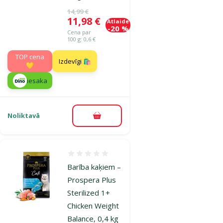
Oriģinālā cena
14,99 €
Cena
11,98 €
Atlaide
-20 %
Cena par
100 g: 0,6 €
TOP cena
Izdevīgi 🛍️
💛
iesaka
Noliktavā
Pievienot grozam
Atsauksmes 0%
Barība kaķiem –
Prospera Plus
Sterilized 1+
Chicken Weight
Balance, 0,4 kg