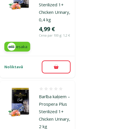
Sterilized 1+
Chicken Urinary,
0,4 kg
Cena
4,99 €
Cena par 100 g: 1,2 €
iesaka
Noliktavā
Pievienot grozam
Atsauksmes 0%
Barība kaķiem –
Prospera Plus
Sterilized 1+
Chicken Urinary,
2 kg