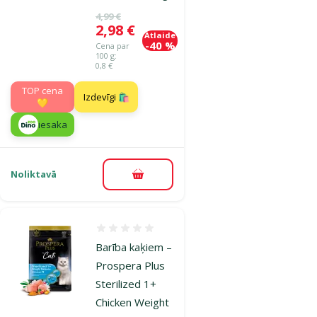
Oriģinālā cena
4,99 €
Cena
2,98 €
Atlaide
-40 %
Cena par
100 g:
0,8 €
TOP cena
Izdevīgi 🛍️
💛
iesaka
Noliktavā
Pievienot grozam
Atsauksmes 0%
Barība kaķiem –
Prospera Plus
Sterilized 1+
Chicken Weight