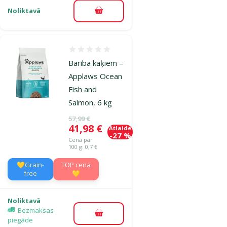
Noliktavā
Pievienot grozam
Atsauksmes 0%
Barība kaķiem –
Applaws Ocean
Fish and
Salmon, 6 kg
Oriģinālā cena
57,99 €
Cena
41,98 €
Atlaide
-27 %
Cena par
100 g: 0,7 €
💛Grain-
TOP cena
free
💛
Noliktavā
Bezmaksas
Pievienot grozam
piegāde