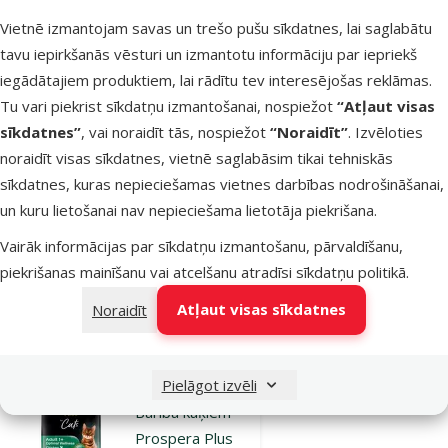
Barība kaķiem –
Vietnē izmantojam savas un trešo pušu sīkdatnes, lai saglabātu
Prospera Plus
tavu iepirkšanās vēsturi un izmantotu informāciju par iepriekš
Adult 1+
iegādātajiem produktiem, lai rādītu tev interesējošas reklāmas.
Chicken Optimal
Tu vari piekrist sīkdatņu izmantošanai, nospiežot
“Atļaut visas
Wellness, 0,4
sīkdatnes”
, vai noraidīt tās, nospiežot
“Noraidīt”
. Izvēloties
kg
noraidīt visas sīkdatnes, vietnē saglabāsim tikai tehniskās
Cena
4,99 €
sīkdatnes, kuras nepieciešamas vietnes darbības nodrošināšanai,
Cena par 100 g: 1,2 €
un kuru lietošanai nav nepieciešama lietotāja piekrišana.
iesaka
Vairāk informācijas par sīkdatņu izmantošanu, pārvaldīšanu,
piekrišanas mainīšanu vai atcelšanu atradīsi
sīkdatņu politikā
.
Atļaut visas sīkdatnes
Noraidīt
Noliktavā
Pievienot grozam
Pielāgot izvēli
Atsauksmes 0%
Barība kaķiem –
Prospera Plus