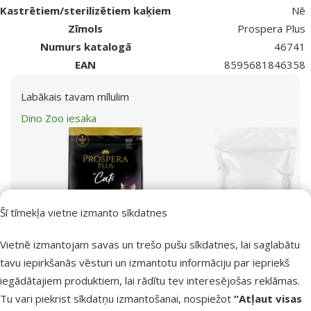
Kastrētiem/sterilizētiem kaķiem
Nē
Zīmols
Prospera Plus
Numurs katalogā
46741
EAN
8595681846358
Labākais tavam mīlulim
Dino Zoo iesaka
Šī tīmekļa vietne izmanto sīkdatnes
iesaka
Vietnē izmantojam savas un trešo pušu sīkdatnes, lai saglabātu
tavu iepirkšanās vēsturi un izmantotu informāciju par iepriekš
Barība kaķēniem –
iegādātajiem produktiem, lai rādītu tev interesējošas reklāmas.
Prospera Plus Kitten
Meklēt produktu
Chicken Healthy
Vy
Tu vari piekrist sīkdatņu izmantošanai, nospiežot
“Atļaut visas
Development, 7 kg