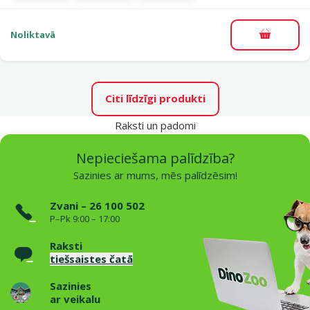
Noliktavā
Pievieno
Citi līdzīgi produkti
Raksti un padomi
Nepieciešama palīdzība?
Sazinies ar mums, mēs palīdzēsim!
Zvani – 26 100 502
P–Pk 9:00 – 17:00
Raksti
tiešsaistes čatā
Sazinies
ar veikalu