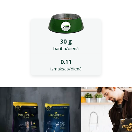
30 g
barība/dienā
0.11
izmaksas/dienā