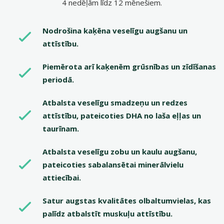
4 nedēļām līdz 12 mēnešiem.
Nodrošina kaķēna veselīgu augšanu un
attīstību.
Piemērota arī kaķenēm grūsnības un zīdīšanas
periodā.
Atbalsta veselīgu smadzeņu un redzes
attīstību, pateicoties DHA no laša eļļas un
taurīnam.
Atbalsta veselīgu zobu un kaulu augšanu,
pateicoties sabalansētai minerālvielu
attiecībai.
Satur augstas kvalitātes olbaltumvielas, kas
palīdz atbalstīt muskuļu attīstību.