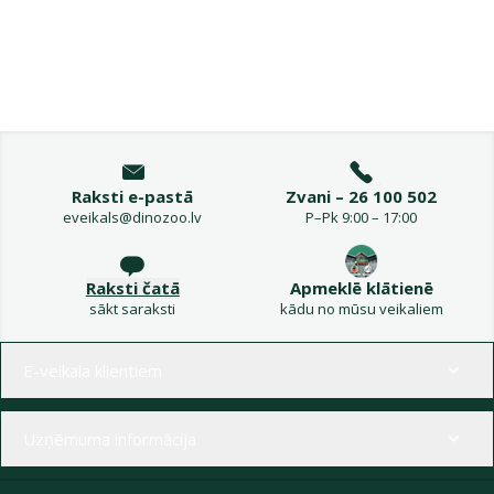
Raksti e-pastā
Zvani – 26 100 502
eveikals@dinozoo.lv
P–Pk 9:00 – 17:00
Raksti čatā
Apmeklē klātienē
sākt saraksti
kādu no mūsu veikaliem
Izvēlne kājenē
E-veikala klientiem
Uzņēmuma informācija