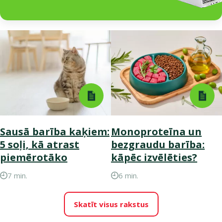
Sausā barība kaķiem:
Monoproteīna un
5 soļi, kā atrast
bezgraudu barība:
piemērotāko
kāpēc izvēlēties?
7 min.
6 min.
Skatīt visus rakstus