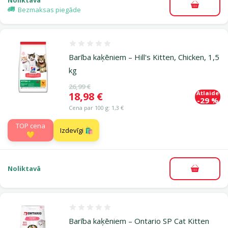
Pievieno
Bezmaksas piegāde
Atsauksmes 0%
Barība kaķēniem – Hill's Kitten, Chicken, 1,5
kg
Oriģinālā cena
26,99 €
Atlaide
Cena
18,98 €
-29 %
Cena par 100 g: 1,3 €
TOP cena
Izdevīgi 🛍️
💛
Noliktavā
Pievieno
Atsauksmes 0%
Barība kaķēniem – Ontario SP Cat Kitten