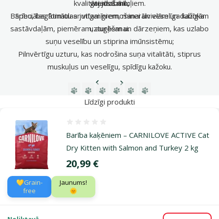
kvalitāti jūsu mīluļiem.
vajadzībām;
gremošanu;
Barību, bagātinātu ar vitamīniem, minerālvielām un dabīgām
Speciālas formulas jutīgai gremošanai un veselīga kažoka
sastāvdaļām, piemēram, augļiem un dārzeņiem, kas uzlabo
uzturēšanai.
suņu veselību un stiprina imūnsistēmu;
Pilnvērtīgu uzturu, kas nodrošina suņa vitalitāti, stiprus
muskuļus un veselīgu, spīdīgu kažoku.
Iepriekšējā lapa
Nākamā lapa
Dodieties uz lapu 1
Dodieties uz lapu 2
Dodieties uz lapu 3
Dodieties uz lapu 4
Dodieties uz lapu 5
Dodieties uz lapu 6
Līdzīgi produkti
Atsauksmes 0%
Barība kaķēniem – CARNILOVE ACTIVE Cat
Dry Kitten with Salmon and Turkey 2 kg
Cena
20,99 €
💛Grain-
Jaunums!
free
🌞
Noliktavā