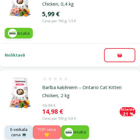
Chicken, 0,4 kg
Cena
5,99 €
Cena par 100 g: 1,5 €
iesaka
Noliktavā
Pievieno
Atsauksmes 0%
Barība kaķēniem – Ontario Cat Kitten
Chicken, 2 kg
Oriģinālā cena
18,99 €
Atlaide
Cena
14,98 €
-21 %
Cena par 100 g: 0,8 €
E-veikala
TOP cena
iesaka
cena 💻
💛