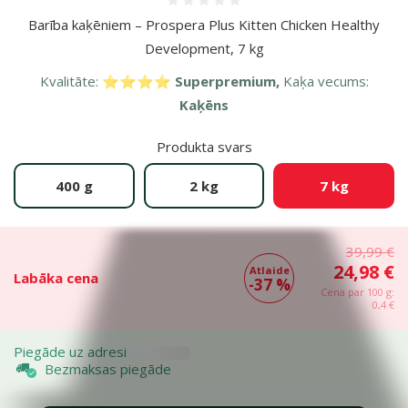
Atsauksmes 0%
Barība kaķēniem – Prospera Plus Kitten Chicken Healthy
Development, 7 kg
Kvalitāte:
⭐⭐⭐⭐ Superpremium,
Kaķa vecums:
Kaķēns
Produkta svars
400 g
2 kg
7 kg
39,99 €
24,98 €
Atlaide
Labāka cena
-37 %
Cena par 100 g:
0,4 €
Piegāde uz adresi
Bezmaksas piegāde