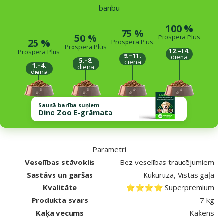
barību
100 %
75 %
50 %
Prospera Plus
25 %
Prospera Plus
Prospera Plus
12.–14.
Prospera Plus
9.–11.
diena
5.–8.
diena
1.–4.
diena
diena
Sausā barība suņiem
Dino Zoo E-grāmata
Parametri
Veselības stāvoklis
Bez veselības traucējumiem
Sastāvs un garšas
Kukurūza, Vistas gaļa
Kvalitāte
⭐⭐⭐⭐ Superpremium
Produkta svars
7 kg
Kaķa vecums
Kaķēns