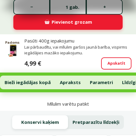
Gabalu skaits *
−
+
gab.
Pievienot grozam
Saistītie produkti
Pasūti 400g iepakojumu
Padoms
Lai pārbaudītu, vai mīlulim garšos jaunā barība, vispirms
iegādājies mazāko iepakojumu.
4,99 €
Apskatīt
Barība kaķēniem – Prospera Plus Kitten Chicken Healthy Developme
Pievienot grozam
Bieži iegādājas kopā
Apraksts
Parametri
Līdzīg
Uz lapas sākumu
Mīlulim varētu patikt
Konservi kaķiem
Pretparazītu līdzekļi