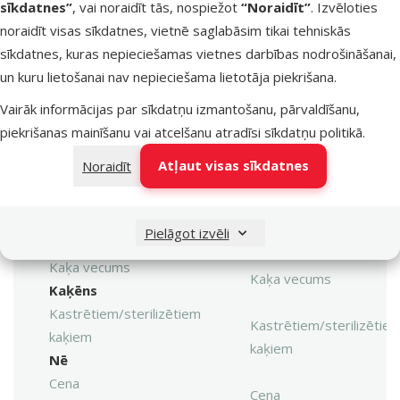
sīkdatnes”
, vai noraidīt tās, nospiežot
“Noraidīt”
. Izvēloties
noraidīt visas sīkdatnes, vietnē saglabāsim tikai tehniskās
Veselības stāvoklis
sīkdatnes, kuras nepieciešamas vietnes darbības nodrošināšanai,
Bez veselības
Veselības stāvoklis
un kuru lietošanai nav nepieciešama lietotāja piekrišana.
traucējumiem
Sastāvs un garšas
Vairāk informācijas par sīkdatņu izmantošanu, pārvaldīšanu,
Sastāvs un garšas
Kukurūza, Vistas gaļa
piekrišanas mainīšanu vai atcelšanu atradīsi
sīkdatņu politikā
.
Kvalitāte
Atļaut visas sīkdatnes
Noraidīt
⭐⭐⭐⭐
Kvalitāte
Superpremium
Produkta svars
Produkta svars
Pielāgot izvēli
7 kg
Kaķa vecums
Kaķa vecums
Kaķēns
Kastrētiem/sterilizētiem
Kastrētiem/sterilizētie
kaķiem
kaķiem
Nē
Cena
Cena