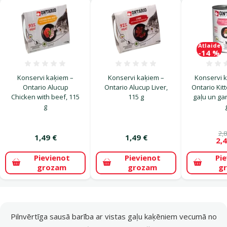
Atlaide
-14 %
Atsauksmes 0%
Atsauksmes 0%
Konservi kaķiem –
Konservi kaķiem –
Konservi 
Ontario Alucup
Ontario Alucup Liver,
Ontario Kitt
Chicken with beef, 115
115 g
gaļu un ga
g
2,8
1,49 €
1,49 €
2,4
Pievienot
Pievienot
Pi
grozam
grozam
g
superzoo.product.detail.content
Pilnvērtīga sausā barība ar vistas gaļu kaķēniem vecumā no