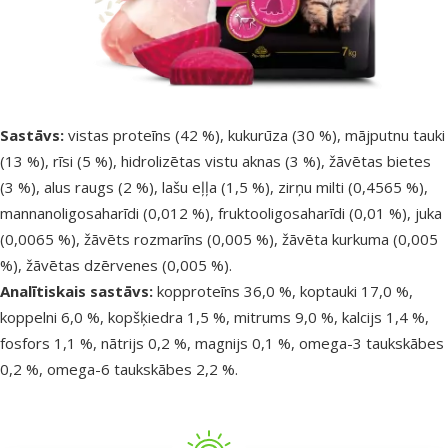
Sastāvs:
vistas proteīns (42 %), kukurūza (30 %), mājputnu tauki
(13 %), rīsi (5 %), hidrolizētas vistu aknas (3 %), žāvētas bietes
(3 %), alus raugs (2 %), lašu eļļa (1,5 %), zirņu milti (0,4565 %),
mannanoligosaharīdi (0,012 %), fruktooligosaharīdi (0,01 %), juka
(0,0065 %), žāvēts rozmarīns (0,005 %), žāvēta kurkuma (0,005
%), žāvētas dzērvenes (0,005 %).
Analītiskais sastāvs:
kopproteīns 36,0 %, koptauki 17,0 %,
koppelni 6,0 %, kopšķiedra 1,5 %, mitrums 9,0 %, kalcijs 1,4 %,
fosfors 1,1 %, nātrijs 0,2 %, magnijs 0,1 %, omega-3 taukskābes
0,2 %, omega-6 taukskābes 2,2 %.