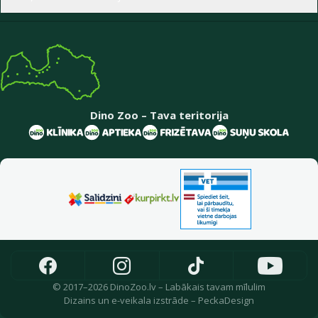
Dino Zoo – Tava teritorija
© 2017–2026 DinoZoo.lv – Labākais tavam mīlulim
Dizains
un
e-veikala izstrāde
–
PeckaDesign