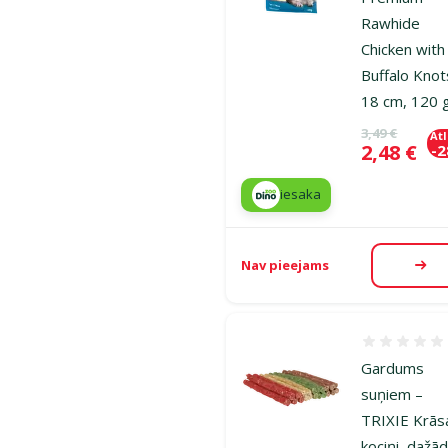
Rawhide
Chicken with
Buffalo Knot
18 cm, 120 
Oriģinālā ce
3,49 €
At
Cena
2,48 €
-
iesaka
Nav pieejams
Aps
Atsauksmes
Gardums
suņiem –
TRIXIE Krāsa
kociņi, dažād