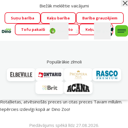
Biežāk meklētie vaicājumi
Aiz
Visu mēnesi Dino Zoo piedāvā lieliskas cenas mīluļu TOP
barībām! 🍖
→
Skatīt piedāvājumu!
Suņu barība
Kaķu barība
Barība grauzējiem
Tofu pakaiši
Foresto
Kaķu mājas
Fotokonkurss “GADA ŪSAIŅI”!
Varbūt tieši Tavs mīlulis
Mans
Mans
konts
Atbalsts
grozs
me
būs 2027. gada zvaigzne
→
Piedalīties
Mek
🔥 Akciju piedāvājumi
Populārākie zīmoli
Vasara turpinās – atlaides katrai gaumei!
Rotaļlietas, atvēsinošās preces un citas preces Tavam mīlulim.
Iepērcies izdevīgi kopā ar Dino Zoo!
Piedāvājums spēkā līdz 27.08.2026.