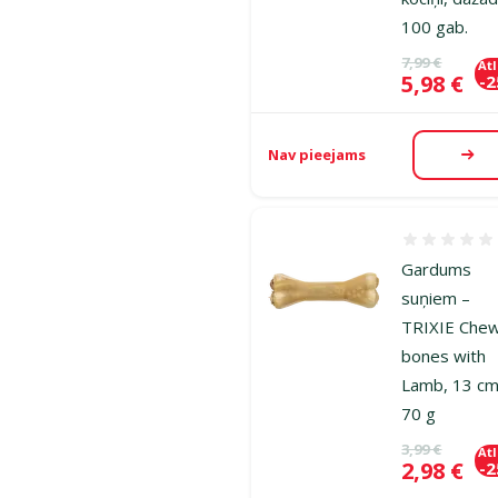
100 gab.
Oriģinālā ce
7,99 €
At
Cena
5,98 €
-
Nav pieejams
Aps
Atsauksmes
Gardums
suņiem –
TRIXIE Chew
bones with
Lamb, 13 cm
70 g
Oriģinālā ce
3,99 €
At
Cena
2,98 €
-