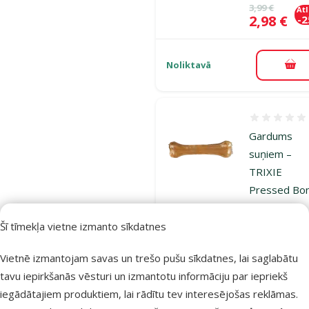
Oriģinālā ce
3,99 €
At
Cena
2,98 €
-
Noliktavā
Pie
Atsauksmes
Gardums
suņiem –
TRIXIE
Pressed Bo
17 cm, 90 g
Šī tīmekļa vietne izmanto sīkdatnes
Oriģinālā ce
2,49 €
At
Cena
1,88 €
-
Vietnē izmantojam savas un trešo pušu sīkdatnes, lai saglabātu
tavu iepirkšanās vēsturi un izmantotu informāciju par iepriekš
Noliktavā
Pie
iegādātajiem produktiem, lai rādītu tev interesējošas reklāmas.