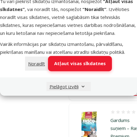
Tu vari piekrist sīkdatņu izmantošanai, nospiežot
“Atļaut visas
sīkdatnes”
, vai noraidīt tās, nospiežot
“Noraidīt”
. Izvēloties
Atsauksmes
noraidīt visas sīkdatnes, vietnē saglabāsim tikai tehniskās
Gardums
sīkdatnes, kuras nepieciešamas vietnes darbības nodrošināšanai,
suņiem –
un kuru lietošanai nav nepieciešama lietotāja piekrišana.
TRIXIE
Vairāk informācijas par sīkdatņu izmantošanu, pārvaldīšanu,
Pressed Bo
piekrišanas mainīšanu vai atcelšanu atradīsi
sīkdatņu politikā
.
21 cm, 170 
Oriģinālā ce
Atļaut visas sīkdatnes
3,99 €
Noraidīt
At
Cena
2,98 €
-
Pielāgot izvēli
Noliktavā
Pie
Atsauksmes
Gardums
suņiem – Ra
Premium