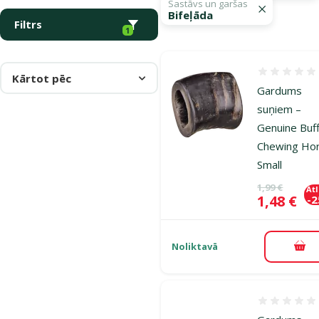
Sastāvs un garšas
Bifeļāda
Filtrs
1
Atsauksmes
Kārtot pēc
Gardums
suņiem –
Genuine Buff
Chewing Hor
Small
Oriģinālā ce
1,99 €
At
Cena
1,48 €
-
Noliktavā
Pie
Atsauksmes