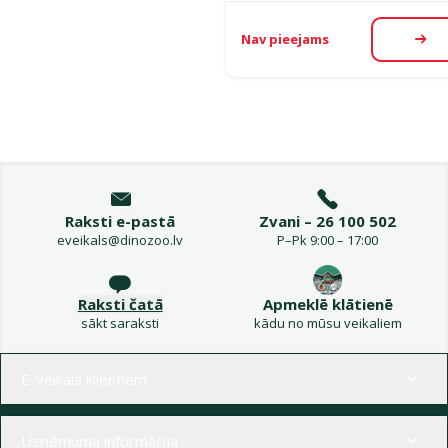
Nav pieejams
Aps
Raksti e-pastā
Zvani – 26 100 502
eveikals@dinozoo.lv
P–Pk 9:00 – 17:00
Raksti čatā
Apmeklē klātienē
sākt saraksti
kādu no mūsu veikaliem
Izvēlne kājenē
E-veikala klientiem
Uzņēmuma informācija