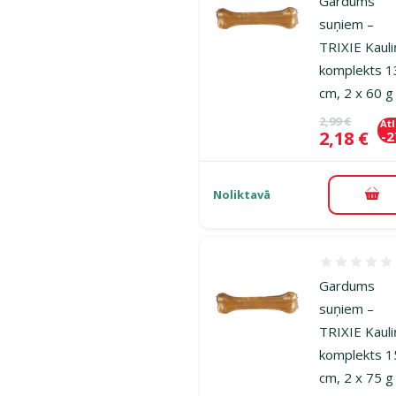
Gardums
suņiem –
TRIXIE Kaul
komplekts 1
cm, 2 x 60 g
Oriģinālā ce
2,99 €
At
Cena
2,18 €
-
Noliktavā
Pie
Atsauksmes
Gardums
suņiem –
TRIXIE Kaul
komplekts 1
cm, 2 x 75 g