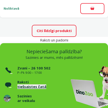
Noliktavā
Pievieno
Citi līdzīgi produkti
Raksti un padomi
Nepieciešama palīdzība?
Sazinies ar mums, mēs palīdzēsim!
Zvani – 26 100 502
P–Pk 9:00 – 17:00
Raksti
tiešsaistes čatā
Sazinies
ar veikalu