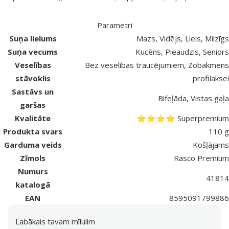
Parametri
Suņa lielums
Mazs, Vidējs, Liels, Milzīgs
Suņa vecums
Kucēns, Pieaudzis, Seniors
Veselības
Bez veselības traucējumiem, Zobakmens
stāvoklis
profilaksei
Sastāvs un
Bifeļāda, Vistas gaļa
garšas
Kvalitāte
⭐⭐⭐⭐ Superpremium
Produkta svars
110 g
Garduma veids
Košļājams
Zīmols
Rasco Premium
Numurs
41814
katalogā
EAN
8595091799886
Labākais tavam mīlulim