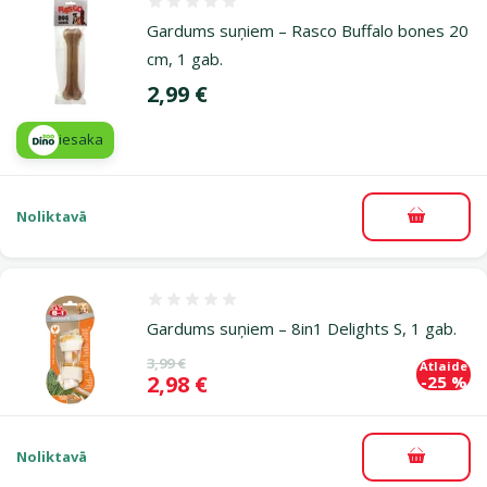
Atsauksmes 0%
Gardums suņiem – Rasco Buffalo bones 20
cm, 1 gab.
Cena
2,99 €
iesaka
Noliktavā
Pievieno
Atsauksmes 0%
Gardums suņiem – 8in1 Delights S, 1 gab.
Oriģinālā cena
3,99 €
Atlaide
Cena
2,98 €
-25 %
Noliktavā
Pievieno