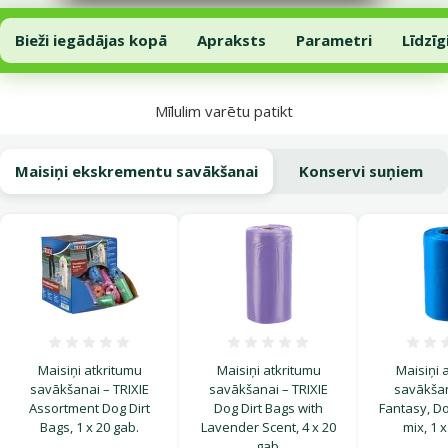
Gardums suņiem – Rasco Premium Rawhide Chicken with Buffalo Rin
Pievienot grozam
Bieži iegādājas kopā
Apraksts
Parametri
Līdzīg
Uz lapas sākumu
Mīlulim varētu patikt
Maisiņi ekskrementu savākšanai
Konservi suņiem
Atsauksmes 0%
Atsauksmes 0%
Maisiņi atkritumu
Maisiņi atkritumu
Maisiņi 
savākšanai – TRIXIE
savākšanai – TRIXIE
savākšan
Assortment Dog Dirt
Dog Dirt Bags with
Fantasy, Do
Bags, 1 x 20 gab.
Lavender Scent, 4 x 20
mix, 1 x
gab.