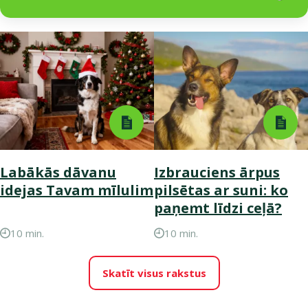
Labākās dāvanu
Izbrauciens ārpus
idejas Tavam mīlulim
pilsētas ar suni: ko
paņemt līdzi ceļā?
10 min.
10 min.
Skatīt visus rakstus