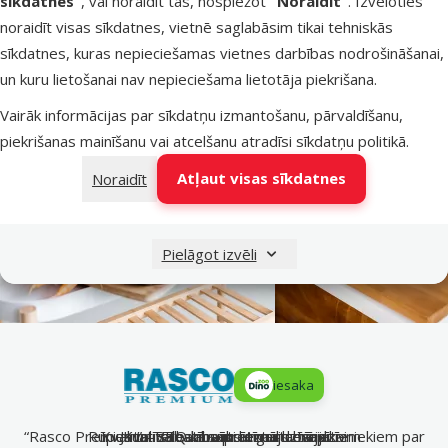
sīkdatnes”
, vai noraidīt tās, nospiežot
“Noraidīt”
. Izvēloties
grozam
noraidīt visas sīkdatnes, vietnē saglabāsim tikai tehniskās
sīkdatnes, kuras nepieciešamas vietnes darbības nodrošināšanai,
un kuru lietošanai nav nepieciešama lietotāja piekrišana.
Vairāk informācijas par sīkdatņu izmantošanu, pārvaldīšanu,
piekrišanas mainīšanu vai atcelšanu atradīsi
sīkdatņu politikā
.
Atļaut visas sīkdatnes
Noraidīt
Pielāgot izvēli
iesaka
“Rasco Premium” – sabalansēts uzturs mājdzīvniekiem par
Rūpes un mīlestība pret mājdzīvniekiem
Kvalitatīva barība ikdienas labsajūtai
Jauni BBQ kārumi un miltu tārpi
Kvalitāte un saprātīgas cenas