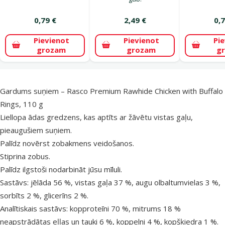
0,79 €
2,49 €
0,7
Pievienot
Pievienot
Pi
grozam
grozam
g
superzoo.product.detail.content
Gardums suņiem – Rasco Premium Rawhide Chicken with Buffalo
Rings, 110 g
Liellopa ādas gredzens, kas aptīts ar žāvētu vistas gaļu,
pieaugušiem suņiem.
Palīdz novērst zobakmens veidošanos.
Stiprina zobus.
Palīdz ilgstoši nodarbināt jūsu mīluli.
Sastāvs: jēlāda 56 %, vistas gaļa 37 %, augu olbaltumvielas 3 %,
sorbīts 2 %, glicerīns 2 %.
Analītiskais sastāvs: kopproteīni 70 %, mitrums 18 %
neapstrādātas eļļas un tauki 6 %, koppelni 4 %, kopšķiedra 1 %.