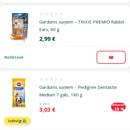
Atsauksmes 0%
Gardums suņiem – TRIXIE PREMIO Rabbit
Ears, 80 g
Cena
2,99 €
Noliktavā
Pievieno
Atsauksmes 0%
Gardums suņiem – Pedigree Dentastix
Medium 7 gab., 180 g
Oriģinālā cena
3,79 €
Atlaide
Cena
3,03 €
-20 %
Izdevīgi 🛍️