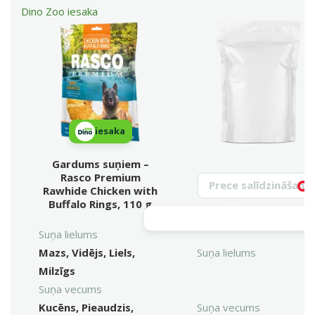
Dino Zoo iesaka
iesaka
Gardums suņiem –
Rasco Premium
Meklēt produktu
Rawhide Chicken with
Vy
Buffalo Rings, 110 g
Suņa lielums
Mazs, Vidējs, Liels,
Suņa lielums
Milzīgs
Suņa vecums
Kucēns, Pieaudzis,
Suņa vecums