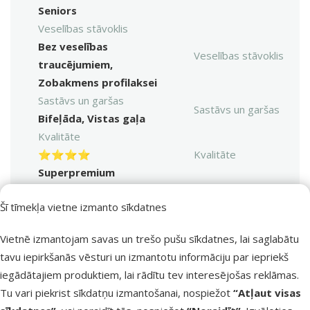
Seniors
Veselības stāvoklis
Bez veselības
Veselības stāvoklis
traucējumiem,
Zobakmens profilaksei
Sastāvs un garšas
Sastāvs un garšas
Bifeļāda, Vistas gaļa
Kvalitāte
⭐⭐⭐⭐
Kvalitāte
Superpremium
Produkta svars
Produkta svars
Šī tīmekļa vietne izmanto sīkdatnes
110 g
Garduma veids
Garduma veids
Vietnē izmantojam savas un trešo pušu sīkdatnes, lai saglabātu
Košļājams
tavu iepirkšanās vēsturi un izmantotu informāciju par iepriekš
Cena
Cena
iegādātajiem produktiem, lai rādītu tev interesējošas reklāmas.
3,49 €
Tu vari piekrist sīkdatņu izmantošanai, nospiežot
“Atļaut visas
Pievienot