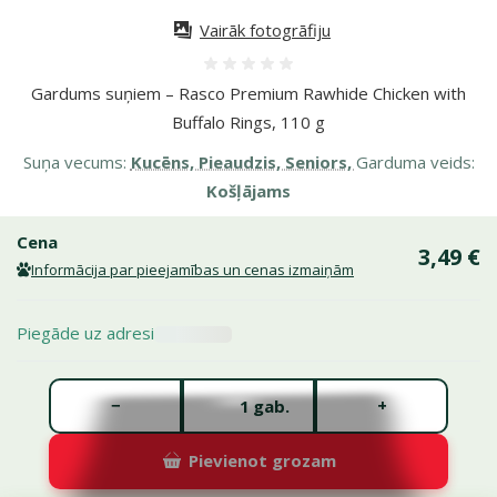
Vairāk fotogrāfiju
Atsauksmes 0%
Gardums suņiem – Rasco Premium Rawhide Chicken with
Buffalo Rings, 110 g
Suņa vecums:
Kucēns, Pieaudzis, Seniors,
Garduma veids:
Košļājams
Cena
3,49 €
Informācija par pieejamības un cenas izmaiņām
Piegāde uz adresi
Gabalu skaits *
−
+
gab.
Pievienot grozam