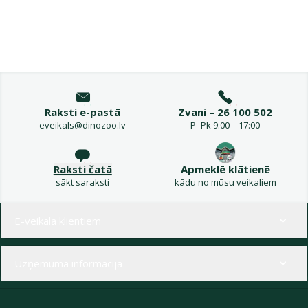
Raksti e-pastā
Zvani – 26 100 502
eveikals@dinozoo.lv
P–Pk 9:00 – 17:00
Raksti čatā
Apmeklē klātienē
sākt saraksti
kādu no mūsu veikaliem
Izvēlne kājenē
E-veikala klientiem
Uzņēmuma informācija