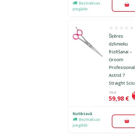
Bezmaksas
Pie
piegāde
Atsauksmes
Šķēres
dzīvnieku
frizēšanai –
Groom
Professional
Astrid 7
Straight Sci
Oriģinālā ce
79 €
A
Cena
59,98 €
Noliktavā
Bezmaksas
Pie
piegāde