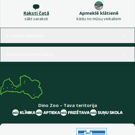
Raksti čatā
Apmeklē klātienē
sākt saraksti
kādu no mūsu veikaliem
Izvēlne kājenē
E-veikala klientiem
Uzņēmuma informācija
Dino Zoo – Tava teritorija