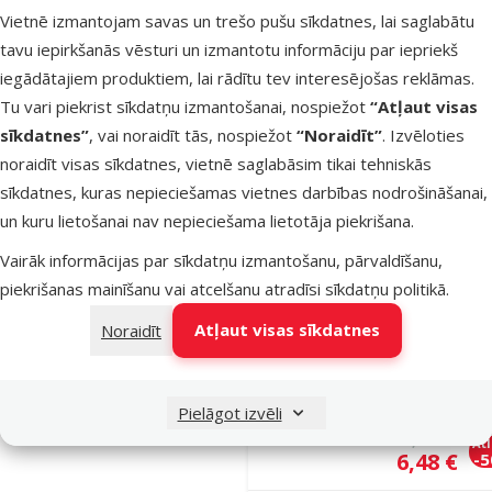
Vietnē izmantojam savas un trešo pušu sīkdatnes, lai saglabātu
AmiPlay Lea
tavu iepirkšanās vēsturi un izmantotu informāciju par iepriekš
Cotton S, 14
iegādātajiem produktiem, lai rādītu tev interesējošas reklāmas.
1,5 cm, oran
Tu vari piekrist sīkdatņu izmantošanai, nospiežot
“Atļaut visas
Oriģinālā ce
10,99 €
At
Cena
5,48 €
-
sīkdatnes”
, vai noraidīt tās, nospiežot
“Noraidīt”
. Izvēloties
noraidīt visas sīkdatnes, vietnē saglabāsim tikai tehniskās
sīkdatnes, kuras nepieciešamas vietnes darbības nodrošināšanai,
Noliktavā
Pie
un kuru lietošanai nav nepieciešama lietotāja piekrišana.
Vairāk informācijas par sīkdatņu izmantošanu, pārvaldīšanu,
piekrišanas mainīšanu vai atcelšanu atradīsi
sīkdatņu politikā
.
Atsauksmes
Pavada –
Atļaut visas sīkdatnes
Noraidīt
AmiPlay Lea
Cotton M, 1
x 2 cm, oran
Pielāgot izvēli
Oriģinālā ce
12,99 €
At
Cena
6,48 €
-