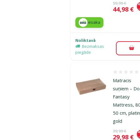
Oriģinālā ce
59,99 €
A
Cena
44,98 €
iesaka
Noliktavā
Bezmaksas
Pie
piegāde
Atsauksmes
Matracis
suņiem – D
Fantasy
Mattress, 8
50 cm, plati
gold
Oriģinālā ce
39,99 €
A
Cena
29,98 €