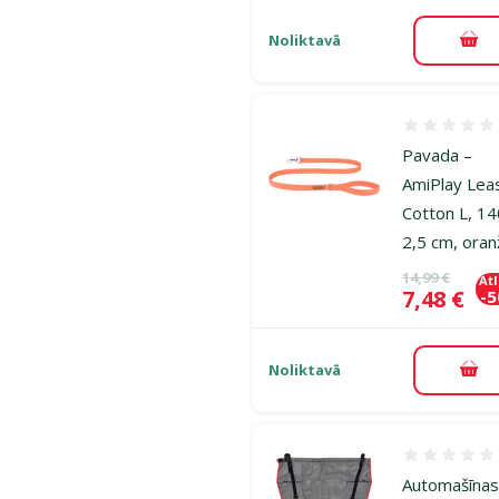
Noliktavā
Pie
Atsauksmes
Pavada –
AmiPlay Lea
Cotton L, 14
2,5 cm, oran
Oriģinālā ce
14,99 €
At
Cena
7,48 €
-
Noliktavā
Pie
Atsauksmes
Automašīna