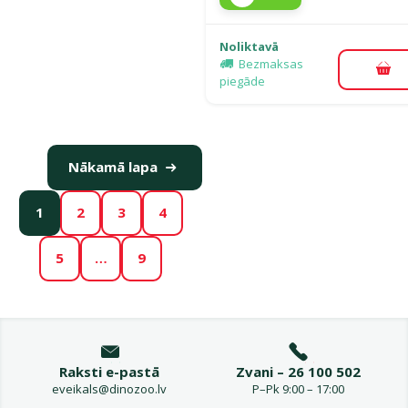
Noliktavā
Bezmaksas
Pie
piegāde
Nākamā lapa
1
2
3
4
5
…
9
Raksti e-pastā
Zvani – 26 100 502
eveikals@dinozoo.lv
P–Pk 9:00 – 17:00