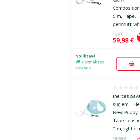
Compositio
5 m, Tape,
perlmutt-wh
Oriģinālā ce
139 €
A
Cena
59,98 €
Noliktavā
Bezmaksas
Pie
piegāde
Atsauksmes
Inerces pav
suņiem – Fle
New Puppy
Tape Leash
2 m, light bl
Oriģinālā ce
15,99 €
A