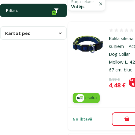
Suņa lielums
Vidējs
Filtrs
1
Atsauksmes
Kārtot pēc
Kakla siksna
suņiem – Act
Dog Collar
Mellow L, 4
67 cm, blue
Oriģinālā ce
8,99 €
At
Cena
4,48 €
-
iesaka
Noliktavā
Pie