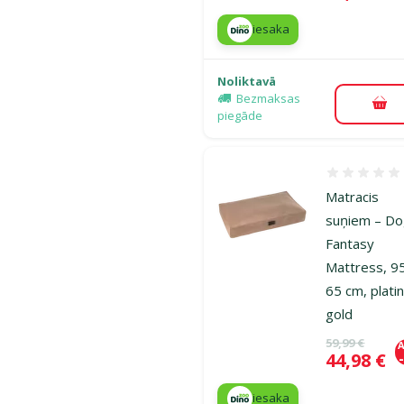
iesaka
Noliktavā
Bezmaksas
Pie
piegāde
Atsauksmes
Matracis
suņiem – D
Fantasy
Mattress, 9
65 cm, plati
gold
Oriģinālā ce
59,99 €
A
Cena
44,98 €
iesaka