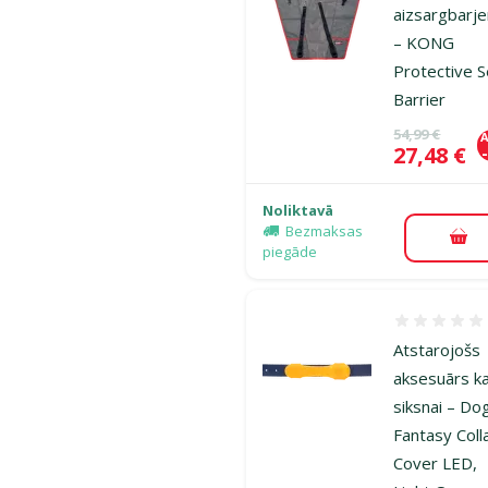
aizsargbarje
– KONG
Protective S
Barrier
Oriģinālā ce
54,99 €
A
Cena
27,48 €
Noliktavā
Bezmaksas
Pie
piegāde
Atsauksmes
Atstarojošs
aksesuārs ka
siksnai – Do
Fantasy Coll
Cover LED,