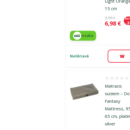
Light Orang
15 cm
Oriģinālā ce
9,99 €
At
Cena
6,98 €
-
iesaka
Noliktavā
Pie
Atsauksmes
Matracis
suņiem – D
Fantasy
Mattress, 9
65 cm, plati
silver