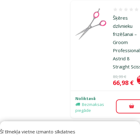
Atsauksmes
Šķēres
dzīvnieku
frizēšanai –
Groom
Professional
Astrid 8
Straight Sci
Oriģinālā ce
89,99 €
A
Cena
66,98 €
Noliktavā
Bezmaksas
Pie
piegāde
Šī tīmekļa vietne izmanto sīkdatnes
Atsauksmes
Pavada –