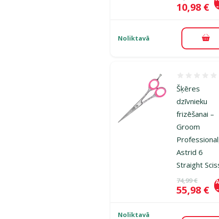
Cena
10,98 €
Noliktavā
Pie
Atsauksmes
Šķēres
dzīvnieku
frizēšanai –
Groom
Professional
Astrid 6
Straight Sci
Oriģinālā ce
74,99 €
A
Cena
55,98 €
Noliktavā