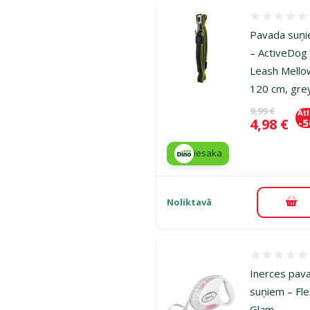
Atsauksmes
Pavada suņ
– ActiveDog
Leash Mello
120 cm, gre
Oriģinālā ce
9,99 €
At
Cena
4,98 €
-
iesaka
Noliktavā
Pie
Atsauksmes
Inerces pav
suņiem – Fle
Glam