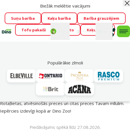
Biežāk meklētie vaicājumi
Aiz
Visu mēnesi Dino Zoo piedāvā lieliskas cenas mīluļu TOP
barībām! 🍖
→
Skatīt piedāvājumu!
Suņu barība
Kaķu barība
Barība grauzējiem
Tofu pakaiši
Foresto
Kaķu mājas
Fotokonkurss “GADA ŪSAIŅI”!
Varbūt tieši Tavs mīlulis
Mans
Mans
konts
Atbalsts
grozs
me
būs 2027. gada zvaigzne
→
Piedalīties
Mek
🔥 Akciju piedāvājumi
Populārākie zīmoli
Vasara turpinās – atlaides katrai gaumei!
Rotaļlietas, atvēsinošās preces un citas preces Tavam mīlulim.
Iepērcies izdevīgi kopā ar Dino Zoo!
Piedāvājums spēkā līdz 27.08.2026.