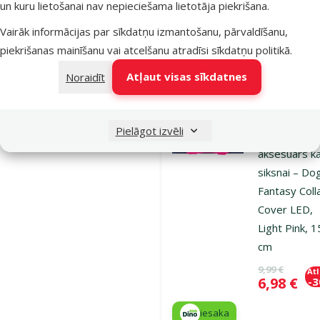
un kuru lietošanai nav nepieciešama lietotāja piekrišana.
iesaka
Vairāk informācijas par sīkdatņu izmantošanu, pārvaldīšanu,
piekrišanas mainīšanu vai atcelšanu atradīsi
sīkdatņu politikā
.
Nav pieejams
Aps
Atļaut visas sīkdatnes
Noraidīt
Atsauksmes
Pielāgot izvēli
Atstarojošs
aksesuārs ka
siksnai – Do
Fantasy Coll
Cover LED,
Light Pink, 1
cm
Oriģinālā ce
9,99 €
At
Cena
6,98 €
-
iesaka