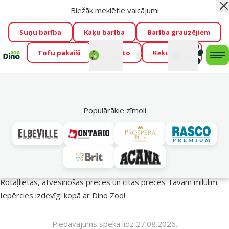
Biežāk meklētie vaicājumi
Aiz
Visu mēnesi Dino Zoo piedāvā lieliskas cenas mīluļu TOP
barībām! 🍖
→
Skatīt piedāvājumu!
Suņu barība
Kaķu barība
Barība grauzējiem
Tofu pakaiši
Foresto
Kaķu mājas
Fotokonkurss “GADA ŪSAIŅI”!
Varbūt tieši Tavs mīlulis
Mans
Mans
konts
Atbalsts
grozs
me
būs 2027. gada zvaigzne
→
Piedalīties
Mek
🔥 Akciju piedāvājumi
Populārākie zīmoli
Vasara turpinās – atlaides katrai gaumei!
Rotaļlietas, atvēsinošās preces un citas preces Tavam mīlulim.
Iepērcies izdevīgi kopā ar Dino Zoo!
Piedāvājums spēkā līdz 27.08.2026.