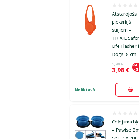
Atsauksmes
Atstarojošs
piekariņš
suņiem –
TRIXIE Safe
Life Flasher 
Dogs, 8 cm
Oriģinālā ce
5,99 €
At
Cena
3,98 €
-
Noliktavā
Pie
Atsauksmes
Ceļojuma bļ
– Pawise Bo
Set, 2 x 700