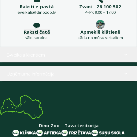
Raksti e-pastā
Zvani – 26 100 502
eveikals@dinozoo.lv
P–Pk 9:00 – 17:00
Raksti čatā
Apmeklē klātienē
sākt saraksti
kādu no mūsu veikaliem
Izvēlne kājenē
E-veikala klientiem
Uzņēmuma informācija
Dino Zoo – Tava teritorija