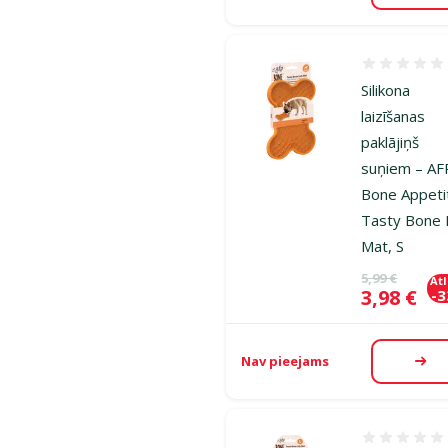
Atsauksmes
Silikona
laizīšanas
paklājiņš
suņiem – AF
Bone Appeti
Tasty Bone 
Mat, S
Oriģinālā ce
5,99 €
At
Cena
3,98 €
-
Nav pieejams
Aps
Atsauksmes