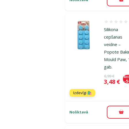
Pie
Atsauksmes
Silikona
cepšanas
veidne –
Popote Baki
Mould Paw, 
gab.
Oriģinālā ce
6,99 €
At
Cena
3,48 €
-
Izdevīgi 🛍️
Noliktavā
Pie