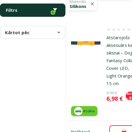
Materiāls
Silikons
Filtrs
1
Atsauksmes
Kārtot pēc
Atstarojošs
aksesuārs ka
siksnai – Do
Fantasy Coll
Cover LED,
Light Orang
15 cm
Oriģinālā ce
9,99 €
At
Cena
6,98 €
-
iesaka
Noliktavā