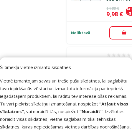
Oriģinālā ce
14,99 €
At
Cena
9,98 €
-
Noliktavā
Pie
Atsauksmes
Atstarojošs
Šī tīmekļa vietne izmanto sīkdatnes
aksesuārs ka
siksnai – Do
Vietnē izmantojam savas un trešo pušu sīkdatnes, lai saglabātu
Fantasy Coll
tavu iepirkšanās vēsturi un izmantotu informāciju par iepriekš
Cover LED,
iegādātajiem produktiem, lai rādītu tev interesējošas reklāmas.
Light Green,
Tu vari piekrist sīkdatņu izmantošanai, nospiežot
“Atļaut visas
cm
sīkdatnes”
, vai noraidīt tās, nospiežot
“Noraidīt”
. Izvēloties
Oriģinālā ce
9,99 €
noraidīt visas sīkdatnes, vietnē saglabāsim tikai tehniskās
At
Cena
6,98 €
-
sīkdatnes, kuras nepieciešamas vietnes darbības nodrošināšanai,