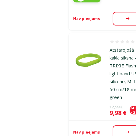
Nav pieejams
Aps
Atsauksmes
Atstarojošā
kakla siksna 
TRIXIE Flas
light band U
silicone, M–L
50 cm/18 m
green
Oriģinālā ce
12,99 €
At
Cena
9,98 €
-
Nav pieejams
Aps