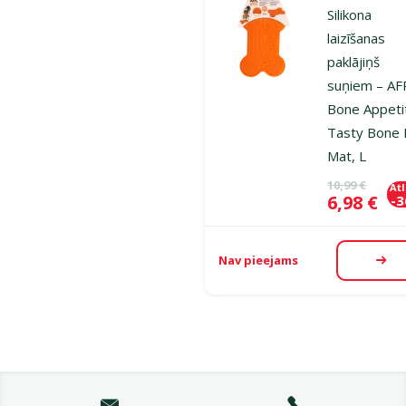
Silikona
laizīšanas
paklājiņš
suņiem – AF
Bone Appeti
Tasty Bone 
Mat, L
Oriģinālā ce
10,99 €
At
Cena
6,98 €
-
Nav pieejams
Aps