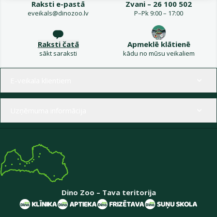
Raksti e-pastā
Zvani – 26 100 502
eveikals@dinozoo.lv
P–Pk 9:00 – 17:00
Raksti čatā
Apmeklē klātienē
sākt saraksti
kādu no mūsu veikaliem
Izvēlne kājenē
E-veikala klientiem
Uzņēmuma informācija
Dino Zoo – Tava teritorija