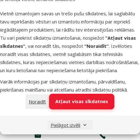
Latvijas Pasts pakomāti
otrdien
Vietnē izmantojam savas un trešo pušu sīkdatnes, lai saglabātu
tavu iepirkšanās vēsturi un izmantotu informāciju par iepriekš
iegādātajiem produktiem, lai rādītu tev interesējošas reklāmas.
LATVIJAS PASTS nodaļas
otrdien
Tu vari piekrist sīkdatņu izmantošanai, nospiežot
“Atļaut visas
sīkdatnes”
, vai noraidīt tās, nospiežot
“Noraidīt”
. Izvēloties
noraidīt visas sīkdatnes, vietnē saglabāsim tikai tehniskās
OMNIVA pakomāti
otrdien
sīkdatnes, kuras nepieciešamas vietnes darbības nodrošināšanai,
un kuru lietošanai nav nepieciešama lietotāja piekrišana.
Vairāk informācijas par sīkdatņu izmantošanu, pārvaldīšanu,
DPD Pickup tīkls
otrdien
piekrišanas mainīšanu vai atcelšanu atradīsi
sīkdatņu politikā
.
Atļaut visas sīkdatnes
Noraidīt
Pievienot grozam
Pielāgot izvēli