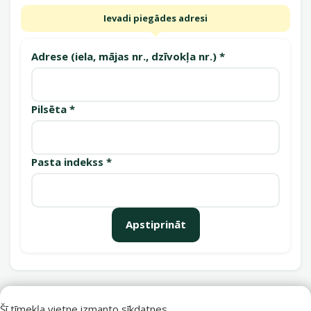
Ievadi piegādes adresi
Adrese (iela, mājas nr., dzīvokļa nr.) *
Pilsēta *
Pasta indekss *
Apstiprināt
Saņemšanas punkti
Šī tīmekļa vietne izmanto sīkdatnes