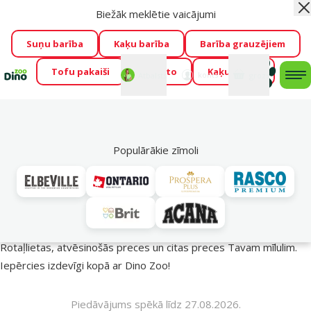
Biežāk meklētie vaicājumi
Aiz
Visu mēnesi Dino Zoo piedāvā lieliskas cenas mīluļu TOP
barībām! 🍖
→
Skatīt piedāvājumu!
Suņu barība
Kaķu barība
Barība grauzējiem
Tofu pakaiši
Foresto
Kaķu mājas
Fotokonkurss “GADA ŪSAIŅI”!
Varbūt tieši Tavs mīlulis
Mans
Mans
konts
Atbalsts
grozs
me
būs 2027. gada zvaigzne
→
Piedalīties
Mek
🔥 Akciju piedāvājumi
Populārākie zīmoli
Vasara turpinās – atlaides katrai gaumei!
Rotaļlietas, atvēsinošās preces un citas preces Tavam mīlulim.
Iepērcies izdevīgi kopā ar Dino Zoo!
Piedāvājums spēkā līdz 27.08.2026.