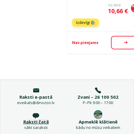
Oriģinālā ce
15,99 €
A
Cena
10,66 €
Izdevīgi 🛍️
Nav pieejams
Aps
Raksti e-pastā
Zvani – 26 100 502
eveikals@dinozoo.lv
P–Pk 9:00 – 17:00
Raksti čatā
Apmeklē klātienē
sākt saraksti
kādu no mūsu veikaliem