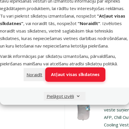
tavu iepirkšanās vēsturi un izmantotu informāciju par iepriekš
Atvēsinošā
iegādātajiem produktiem, lai rādītu tev interesējošas reklāmas.
veste suņie
Tu vari piekrist sīkdatņu izmantošanai, nospiežot
“Atļaut visas
AFP, Chill Ou
sīkdatnes”
, vai noraidīt tās, nospiežot
“Noraidīt”
. Izvēloties
Cooling Vest
noraidīt visas sīkdatnes, vietnē saglabāsim tikai tehniskās
Oriģinālā ce
14,99 €
At
sīkdatnes, kuras nepieciešamas vietnes darbības nodrošināšanai,
Cena
8,98 €
-
un kuru lietošanai nav nepieciešama lietotāja piekrišana.
Izdevīgi 🛍️
Vairāk informācijas par sīkdatņu izmantošanu, pārvaldīšanu,
piekrišanas mainīšanu vai atcelšanu atradīsi
sīkdatņu politikā
.
Nav pieejams
Atļaut visas sīkdatnes
Noraidīt
Aps
Atsauksmes
Pielāgot izvēli
Atvēsinošā
veste suņie
AFP, Chill Ou
Cooling Vest