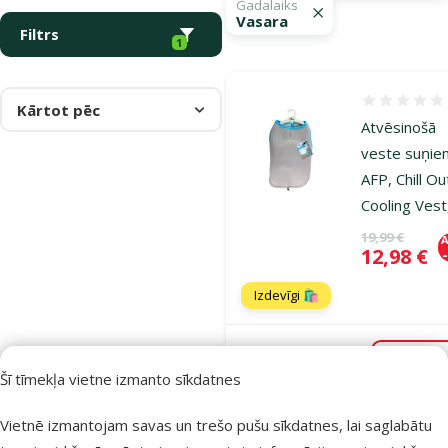
Gadalaiks
Vasara
Filtrs
1
Atsauksmes
Kārtot pēc
Atvēsinošā
veste suņie
AFP, Chill Ou
Cooling Vest
Oriģinālā ce
19,99 €
A
Cena
12,98 €
Izdevīgi 🛍️
Noliktavā
Pie
Šī tīmekļa vietne izmanto sīkdatnes
Vietnē izmantojam savas un trešo pušu sīkdatnes, lai saglabātu
Atsauksmes