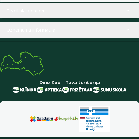
Izvēlne kājenē
E-veikala klientiem
Uzņēmuma informācija
Dino Zoo – Tava teritorija