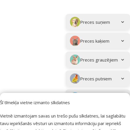
Parametriskais filtrs
Atlasītie filtri
Kampaņa: "Vasara turpinās – atlaides katrai gaumei!"
Apakškategorija
Preces suņiem
Preces kaķiem
Preces grauzējiem
Preces putniem
Preces zivīm
Šī tīmekļa vietne izmanto sīkdatnes
Preces
Vietnē izmantojam savas un trešo pušu sīkdatnes, lai saglabātu
eksotiskajiem
tavu iepirkšanās vēsturi un izmantotu informāciju par iepriekš