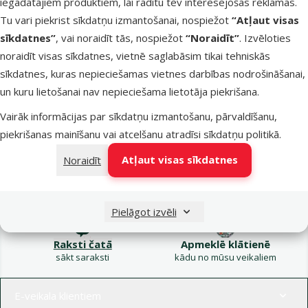
iegādātajiem produktiem, lai rādītu tev interesējošas reklāmas.
Kampaņa: Vasara
Tu vari piekrist sīkdatņu izmantošanai, nospiežot
“Atļaut visas
turpinās – atlaides katrai
Filtrs
sīkdatnes”
, vai noraidīt tās, nospiežot
“Noraidīt”
. Izvēloties
gaumei!
noraidīt visas sīkdatnes, vietnē saglabāsim tikai tehniskās
Produkti nav atrasti
sīkdatnes, kuras nepieciešamas vietnes darbības nodrošināšanai,
Kārtot pēc
un kuru lietošanai nav nepieciešama lietotāja piekrišana.
Vairāk informācijas par sīkdatņu izmantošanu, pārvaldīšanu,
piekrišanas mainīšanu vai atcelšanu atradīsi
sīkdatņu politikā
.
Atļaut visas sīkdatnes
Noraidīt
Raksti e-pastā
Zvani – 26 100 502
eveikals@dinozoo.lv
P–Pk 9:00 – 17:00
Pielāgot izvēli
Raksti čatā
Apmeklē klātienē
sākt saraksti
kādu no mūsu veikaliem
Izvēlne kājenē
E-veikala klientiem