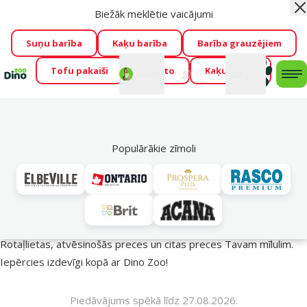
Biežāk meklētie vaicājumi
Aiz
Visu mēnesi Dino Zoo piedāvā lieliskas cenas mīluļu TOP
barībām! 🍖
→
Skatīt piedāvājumu!
Suņu barība
Kaķu barība
Barība grauzējiem
Tofu pakaiši
Foresto
Kaķu mājas
Fotokonkurss “GADA ŪSAIŅI”!
Varbūt tieši Tavs mīlulis
Mans
Mans
konts
Atbalsts
grozs
me
būs 2027. gada zvaigzne
→
Piedalīties
Mek
🔥 Akciju piedāvājumi
Populārākie zīmoli
Vasara turpinās – atlaides katrai gaumei!
Rotaļlietas, atvēsinošās preces un citas preces Tavam mīlulim.
Iepērcies izdevīgi kopā ar Dino Zoo!
Piedāvājums spēkā līdz 27.08.2026.