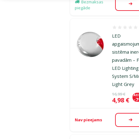
Bezmaksas
Aps
piegāde
Atsauksmes
LED
apgaismoju
sistēma ine
pavadām – F
LED Lighting
System S/M/
Light Grey
Oriģinālā ce
16,99 €
At
Cena
4,98 €
-
Nav pieejams
Aps