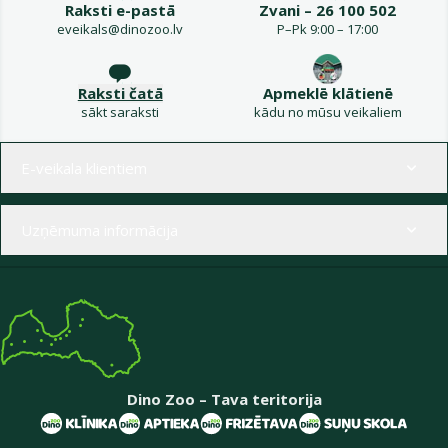
Raksti e-pastā
Zvani – 26 100 502
eveikals@dinozoo.lv
P–Pk 9:00 – 17:00
Raksti čatā
Apmeklē klātienē
sākt saraksti
kādu no mūsu veikaliem
Izvēlne kājenē
E-veikala klientiem
Uzņēmuma informācija
Dino Zoo – Tava teritorija