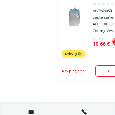
Atsauksmes
Atvēsinošā
veste suņie
AFP, Chill Ou
Cooling Vest
Oriģinālā ce
15,99 €
A
Cena
10,66 €
Izdevīgi 🛍️
Nav pieejams
Aps