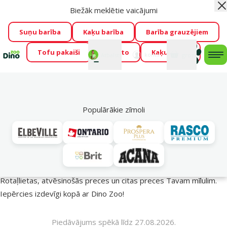
Biežāk meklētie vaicājumi
Aiz
Visu mēnesi Dino Zoo piedāvā lieliskas cenas mīluļu TOP
barībām! 🍖
→
Skatīt piedāvājumu!
Suņu barība
Kaķu barība
Barība grauzējiem
Tofu pakaiši
Foresto
Kaķu mājas
Fotokonkurss “GADA ŪSAIŅI”!
Varbūt tieši Tavs mīlulis
Mans
Mans
konts
Atbalsts
grozs
me
būs 2027. gada zvaigzne
→
Piedalīties
Mek
🔥 Akciju piedāvājumi
Populārākie zīmoli
Vasara turpinās – atlaides katrai gaumei!
Rotaļlietas, atvēsinošās preces un citas preces Tavam mīlulim.
Iepērcies izdevīgi kopā ar Dino Zoo!
Piedāvājums spēkā līdz 27.08.2026.