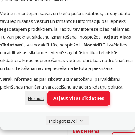
Eyes Squirre
LG
Vietnē izmantojam savas un trešo pušu sīkdatnes, lai saglabātu
Oriģinālā ce
7,99 €
tavu iepirkšanās vēsturi un izmantotu informāciju par iepriekš
At
Cena
5,98 €
-
iegādātajiem produktiem, lai rādītu tev interesējošas reklāmas.
Tu vari piekrist sīkdatņu izmantošanai, nospiežot
“Atļaut visas
sīkdatnes”
, vai noraidīt tās, nospiežot
“Noraidīt”
. Izvēloties
Noliktavā
Pie
noraidīt visas sīkdatnes, vietnē saglabāsim tikai tehniskās
sīkdatnes, kuras nepieciešamas vietnes darbības nodrošināšanai,
un kuru lietošanai nav nepieciešama lietotāja piekrišana.
Atsauksmes
Mājiņa kaķi
Vairāk informācijas par sīkdatņu izmantošanu, pārvaldīšanu,
TRIXIE Ria C
piekrišanas mainīšanu vai atcelšanu atradīsi
sīkdatņu politikā
.
Tower, 37 c
Atļaut visas sīkdatnes
Noraidīt
Light Grey
Oriģinālā ce
79,99 €
A
Cena
59,98 €
Pielāgot izvēli
Nav pieejams