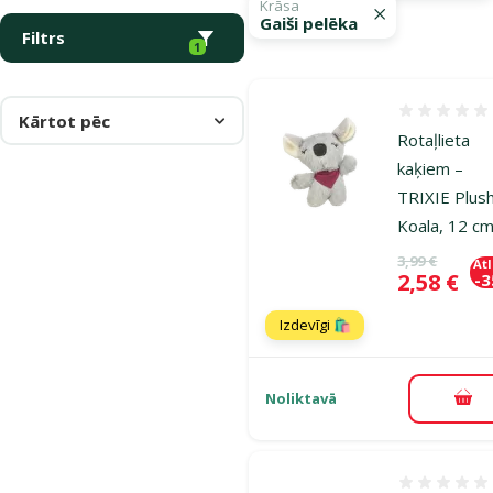
Krāsa
Gaiši pelēka
Filtrs
1
Atsauksmes
Kārtot pēc
Rotaļlieta
kaķiem –
TRIXIE Plus
Koala, 12 c
Oriģinālā ce
3,99 €
At
Cena
2,58 €
-
Izdevīgi 🛍️
Noliktavā
Pie
Atsauksmes