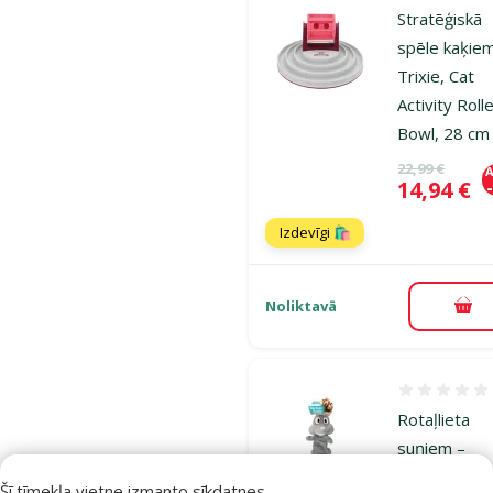
Stratēģiskā
spēle kaķie
Trixie, Cat
Activity Roll
Bowl, 28 cm
Oriģinālā ce
22,99 €
A
Cena
14,94 €
Izdevīgi 🛍️
Noliktavā
Pie
Atsauksmes
Rotaļlieta
suņiem –
Pawise Big
Šī tīmekļa vietne izmanto sīkdatnes