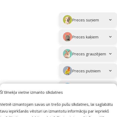
Parametriskais filtrs
Atlasītie filtri
Kampaņa: "Vasara turpinās – atlaides katrai gaumei!"
Apakškategorija
Preces suņiem
Preces kaķiem
Preces grauzējiem
Preces putniem
Preces zivīm
Šī tīmekļa vietne izmanto sīkdatnes
Preces
Vietnē izmantojam savas un trešo pušu sīkdatnes, lai saglabātu
eksotiskajiem
tavu iepirkšanās vēsturi un izmantotu informāciju par iepriekš