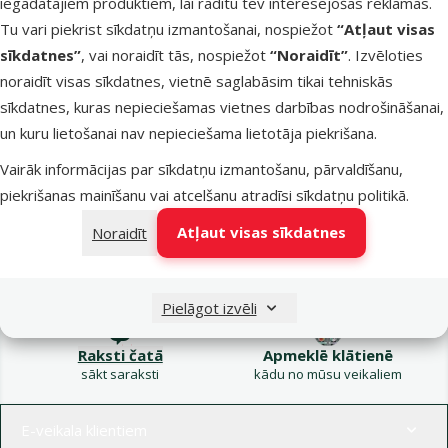
iegādātajiem produktiem, lai rādītu tev interesējošas reklāmas.
Kampaņa: Vasara
Tu vari piekrist sīkdatņu izmantošanai, nospiežot
“Atļaut visas
turpinās – atlaides katrai
Filtrs
sīkdatnes”
, vai noraidīt tās, nospiežot
“Noraidīt”
. Izvēloties
gaumei!
noraidīt visas sīkdatnes, vietnē saglabāsim tikai tehniskās
Produkti nav atrasti
sīkdatnes, kuras nepieciešamas vietnes darbības nodrošināšanai,
Kārtot pēc
un kuru lietošanai nav nepieciešama lietotāja piekrišana.
Vairāk informācijas par sīkdatņu izmantošanu, pārvaldīšanu,
piekrišanas mainīšanu vai atcelšanu atradīsi
sīkdatņu politikā
.
Atļaut visas sīkdatnes
Noraidīt
Raksti e-pastā
Zvani – 26 100 502
eveikals@dinozoo.lv
P–Pk 9:00 – 17:00
Pielāgot izvēli
Raksti čatā
Apmeklē klātienē
sākt saraksti
kādu no mūsu veikaliem
Izvēlne kājenē
E-veikala klientiem