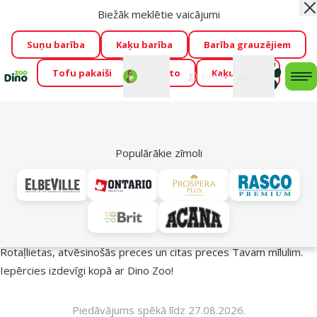
Biežāk meklētie vaicājumi
Aiz
Visu mēnesi Dino Zoo piedāvā lieliskas cenas mīluļu TOP
barībām! 🍖
→
Skatīt piedāvājumu!
Suņu barība
Kaķu barība
Barība grauzējiem
Tofu pakaiši
Foresto
Kaķu mājas
Fotokonkurss “GADA ŪSAIŅI”!
Varbūt tieši Tavs mīlulis
Mans
Mans
konts
Atbalsts
grozs
me
būs 2027. gada zvaigzne
→
Piedalīties
Mek
🔥 Akciju piedāvājumi
Populārākie zīmoli
Vasara turpinās – atlaides katrai gaumei!
Rotaļlietas, atvēsinošās preces un citas preces Tavam mīlulim.
Iepērcies izdevīgi kopā ar Dino Zoo!
Piedāvājums spēkā līdz 27.08.2026.